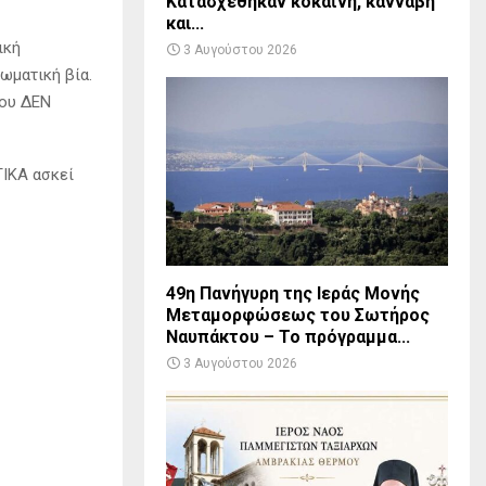
Κατασχέθηκαν κοκαΐνη, κάνναβη
και...
ική
3 Αυγούστου 2026
σωματική βία.
που ΔΕΝ
ΤΙΚΑ ασκεί
49η Πανήγυρη της Ιεράς Μονής
Μεταμορφώσεως του Σωτήρος
Ναυπάκτου – Το πρόγραμμα...
3 Αυγούστου 2026