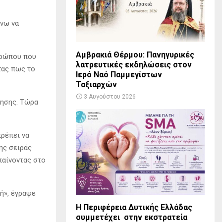
νω να
Αμβρακιά Θέρμου: Πανηγυρικές
θρώπου που
λατρευτικές εκδηλώσεις στον
τας πως το
Ιερό Ναό Παμμεγίστων
Ταξιαρχών
3 Αυγούστου 2026
ίησης. Τώρα
πρέπει να
της σειράς
μπαίνοντας στο
ή», έγραψε
Η Περιφέρεια Δυτικής Ελλάδας
συμμετέχει στην εκστρατεία