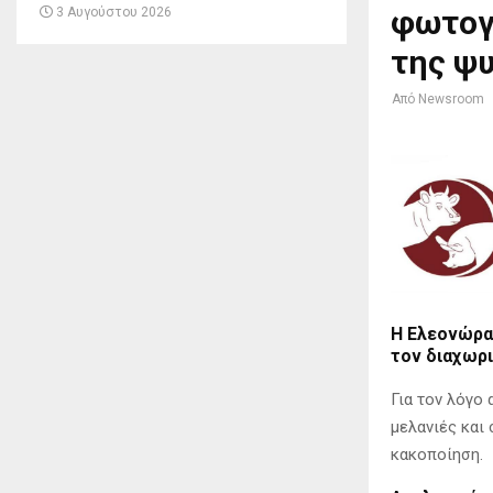
φωτογ
3 Αυγούστου 2026
της ψυ
Από
Newsroom
Η
Ελεονώρα
τον διαχωρι
Για τον λόγο
μελανιές και
κακοποίηση.