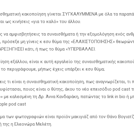
ισθηματική κακοποίηση γίνεται ΣΥΓΚΑΛΥΜΜΕΝΑ με όλα τα παραπά
ι ως κινήσεις «για το καλό» του άλλου.
ις να αμφισβητήσεις τα συναισθήματα ή την εξομολόγηση ενός αν
, πρόσεξε μη γίνεις κ εσυ θύμα της «ΕΛΑΧΙΣΤΟΠΟΙΗΣΗΣ» θεωρών
ΑΡΕΞΗΓΗΣΕΙ κάτι, ή πως το θύμα «ΥΠΕΡΒΑΛΛΕΙ.
ίηση εξάλλου, είναι κ αυτή εργαλείο της συναισθηματικής κακοπο
 το περιγράφουμε, μήπως έχεις υπάρξει κ εσυ θύμα;
εις τι είναι η συναισθηματική κακοποίηση, πως αναγνωρίζεται, τι 
 υφίστασαι, ποιος είναι ο θύτης, άκου το νέο επεισόδιο pod cast 
 με καλεσμένη τη Δρ. Άννα Κανδαράκη, πατώντας το link in bio ή 
apple pod cast
μα των φωτογραφιών είναι προϊόν μακιγιάζ από τον Θάνο Βογιατζ
ή της η Ελεονώρα Μελέτη.