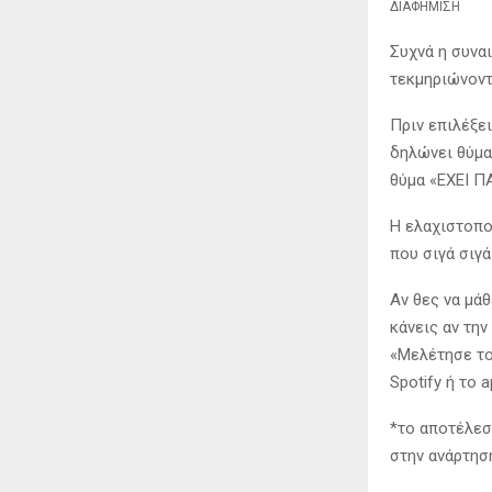
ΔΙΑΦΗΜΙΣΗ
Συχνά η συνα
τεκμηριώνοντα
Πριν επιλέξε
δηλώνει θύμα
θύμα «ΕΧΕΙ Π
Η ελαχιστοπο
που σιγά σιγά
Αν θες να μάθ
κάνεις αν την
«Μελέτησε το»
Spotify ή το 
*το αποτέλεσ
στην ανάρτησ