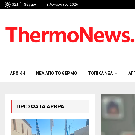
C
Θέρμον
3 Αυγούστου 2026
32.5
ΑΡΧΙΚΉ
ΝΈΑ ΑΠΟ ΤΟ ΘΈΡΜΟ
ΤΟΠΙΚΆ ΝΈΑ
ΑΓ
ΠΡΌΣΦΑΤΑ ΆΡΘΡΑ