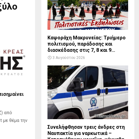
ξύλο
Καψοράχη Μακρυνείας: Τριήμερο
πολιτισμού, παράδοσης και
διασκέδασης στις 7, 8 και 9...
3 Αυγούστου 2026
πισημαίνει
ζ) από
t με θέμα την
Συνελήφθησαν τρεις άνδρες στη
Ναυπακτία για ναρκωτικά –