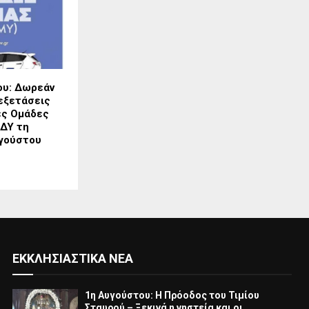
ου: Δωρεάν
εξετάσεις
ές Ομάδες
ΟΔΥ τη
γούστου
ΕΚΚΛΗΣΙΑΣΤΙΚΆ ΝΈΑ
1η Αυγούστου: Η Πρόοδος του Τιμίου
Σταυρού – Ξεκινά η νηστεία και οι