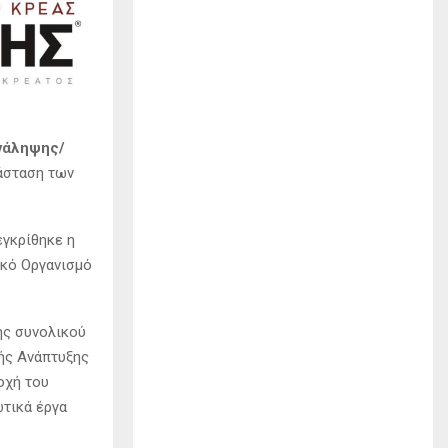
Ανάληψης/
άσταση των
εγκρίθηκε η
κό Οργανισμό
ης συνολικού
ής Ανάπτυξης
οχή του
τικά έργα