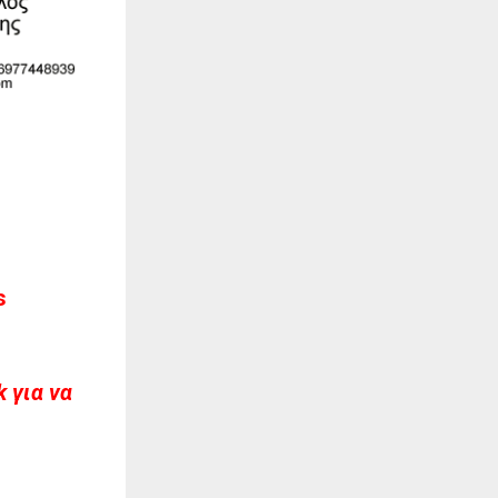
s
 για να