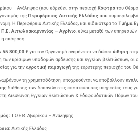
βαρίκου – Ανάληψης (που εδρεύει, στην περιοχή
Κόφτρα
του Θέρμου
γανισμός της
Περιφέρειας Δυτικής Ελλάδας
που συμπεριλαμβά
νομή. Η Περιφέρεια Δυτικής Ελλάδας, και ειδικότερα το
Τμήμα Ε
Π.Ε. Αιτωλοακαρνανίας – Αγρίνιο
, είναι μεταξύ των υπηρεσιών
ι η απόφαση.
ων
55.800,00 €
για τον Οργανισμό αναμένεται να δώσει
ώθηση
στην
 των κρίσιμων υποδομών άρδευσης και εγγείων βελτιώσεων, οι ο
σίας για την
αγροτική παραγωγή
της ευρύτερης περιοχής του Θέ
υ λαμβάνουν τη χρηματοδότηση, υποχρεούνται να υποβάλλουν
αναλ
της διάθεσης των δαπανών στις εποπτεύουσες υπηρεσίες τους για
στη Διεύθυνση Εγγείων Βελτιώσεων & Εδαφοϋδατικών Πόρων του
μός:
Τ.Ο.Ε.Β. Αβαρίκου – Ανάληψης
εια:
Δυτικής Ελλάδας