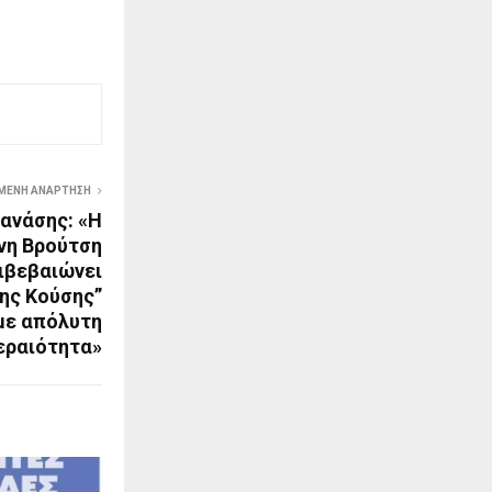
ΜΕΝΗ ΑΝΆΡΤΗΣΗ
ανάσης: «Η
ννη Βρούτση
ιβεβαιώνει
λης Κούσης”
με απόλυτη
εραιότητα»