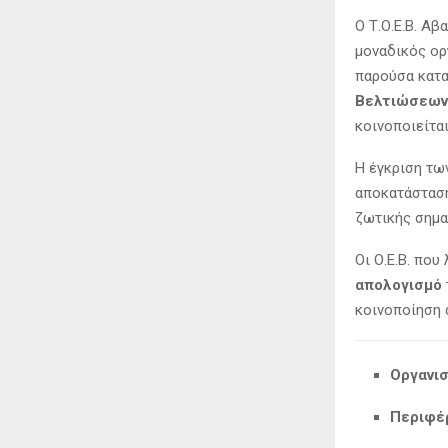
Ο Τ.Ο.Ε.Β. Α
μοναδικός ορ
παρούσα κατα
Βελτιώσεων 
κοινοποιείτα
Η έγκριση τ
αποκατάσταση
ζωτικής σημα
Οι Ο.Ε.Β. πο
απολογισμό
κοινοποίηση 
Οργανισ
Περιφέρ