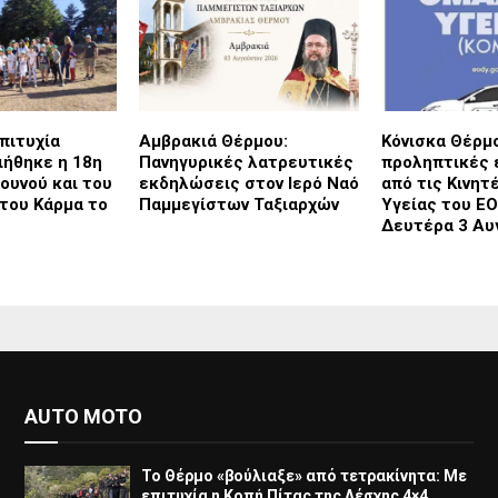
πιτυχία
Αμβρακιά Θέρμου:
Κόνισκα Θέρμ
ήθηκε η 18η
Πανηγυρικές λατρευτικές
προληπτικές 
Βουνού και του
εκδηλώσεις στον Ιερό Ναό
από τις Κινητ
του Κάρμα το
Παμμεγίστων Ταξιαρχών
Υγείας του Ε
Δευτέρα 3 Αυ
AUTO MOTO
Το Θέρμο «βούλιαξε» από τετρακίνητα: Με
επιτυχία η Κοπή Πίτας της Λέσχης 4×4