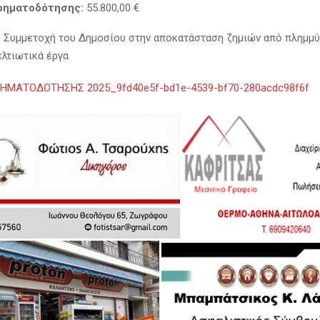
ρηματοδότησης:
55.800,00 €
:
Συμμετοχή του Δημοσίου στην αποκατάσταση ζημιών από πλημμύ
ελτιωτικά έργα
ΜΑΤΟΔΟΤΗΣΗΣ 2025_9fd40e5f-bd1e-4539-bf70-280acdc98f6f