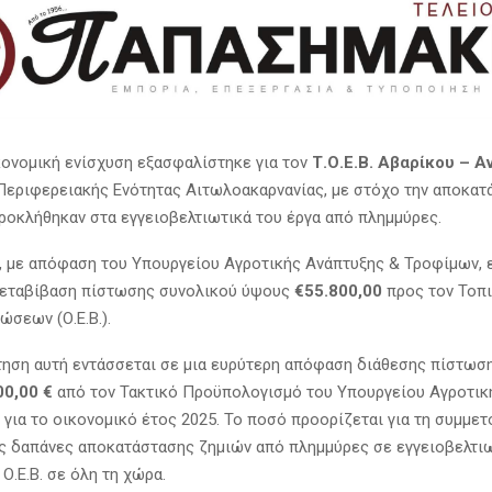
κονομική ενίσχυση εξασφαλίστηκε για τον
Τ.Ο.Ε.Β. Αβαρίκου – 
Περιφερειακής Ενότητας Αιτωλοακαρνανίας, με στόχο την αποκατ
ροκλήθηκαν στα εγγειοβελτιωτικά του έργα από πλημμύρες.
, με απόφαση του Υπουργείου Αγροτικής Ανάπτυξης & Τροφίμων, 
μεταβίβαση πίστωσης συνολικού ύψους
€55.800,00
προς τον Τοπι
ώσεων (Ο.Ε.Β.).
ηση αυτή εντάσσεται σε μια ευρύτερη απόφαση διάθεσης πίστωσ
00,00 €
από τον Τακτικό Προϋπολογισμό του Υπουργείου Αγροτικ
 για το οικονομικό έτος 2025. Το ποσό προορίζεται για τη συμμετ
ς δαπάνες αποκατάστασης ζημιών από πλημμύρες σε εγγειοβελτιω
Ο.Ε.Β. σε όλη τη χώρα.