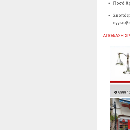
Ποσό Χ
Σκοπός
εγγειοβ
ΑΠΟΦΑΣΗ ΧΡΗ