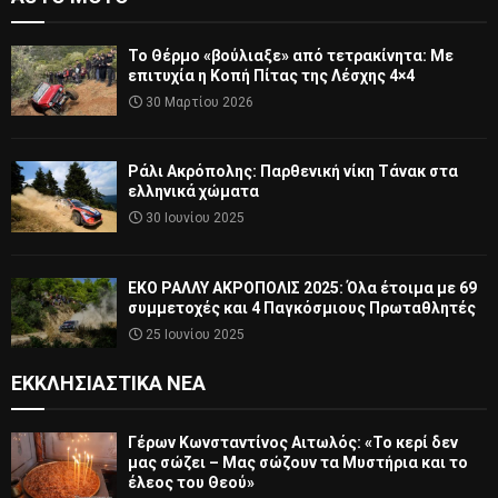
Το Θέρμο «βούλιαξε» από τετρακίνητα: Με
επιτυχία η Κοπή Πίτας της Λέσχης 4×4
30 Μαρτίου 2026
Ράλι Ακρόπολης: Παρθενική νίκη Τάνακ στα
ελληνικά χώματα
30 Ιουνίου 2025
ΕΚΟ ΡΑΛΛΥ ΑΚΡΟΠΟΛΙΣ 2025: Όλα έτοιμα με 69
συμμετοχές και 4 Παγκόσμιους Πρωταθλητές
25 Ιουνίου 2025
ΕΚΚΛΗΣΙΑΣΤΙΚΆ ΝΈΑ
Γέρων Κωνσταντίνος Αιτωλός: «Το κερί δεν
μας σώζει – Μας σώζουν τα Μυστήρια και το
έλεος του Θεού»