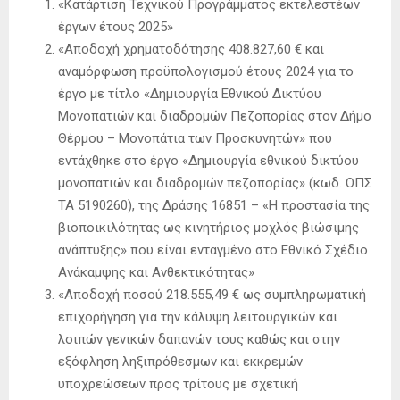
«Κατάρτιση Τεχνικού Προγράμματος εκτελεστέων
έργων έτους 2025»
«Αποδοχή χρηματοδότησης 408.827,60 € και
αναμόρφωση προϋπολογισμού έτους 2024 για το
έργο με τίτλο «Δημιουργία Εθνικού Δικτύου
Μονοπατιών και διαδρομών Πεζοπορίας στον Δήμο
Θέρμου – Μονοπάτια των Προσκυνητών» που
εντάχθηκε στο έργο «Δημιουργία εθνικού δικτύου
μονοπατιών και διαδρομών πεζοπορίας» (κωδ. ΟΠΣ
ΤΑ 5190260), της Δράσης 16851 – «Η προστασία της
βιοποικιλότητας ως κινητήριος μοχλός βιώσιμης
ανάπτυξης» που είναι ενταγμένο στο Εθνικό Σχέδιο
Ανάκαμψης και Ανθεκτικότητας»
«Αποδοχή ποσού 218.555,49 € ως συμπληρωματική
επιχορήγηση για την κάλυψη λειτουργικών και
λοιπών γενικών δαπανών τους καθώς και στην
εξόφληση ληξιπρόθεσμων και εκκρεμών
υποχρεώσεων προς τρίτους με σχετική