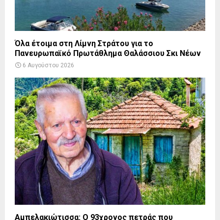
Όλα έτοιμα στη Λίμνη Στράτου για το
Πανευρωπαϊκό Πρωτάθλημα Θαλάσσιου Σκι Νέων
6 Αυγούστου 2026
Αμπελακιώτισσα: Ο 93χρονος πετράς που