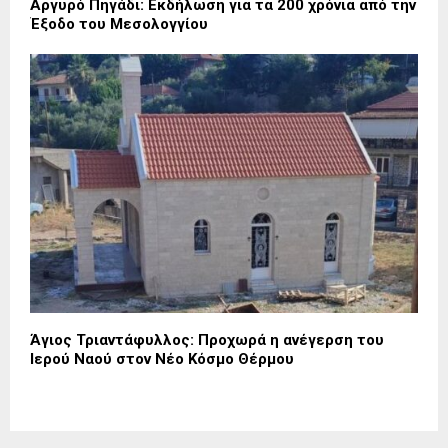
Αργυρό Πηγάδι: Εκδήλωση για τα 200 χρόνια από την
Έξοδο του Μεσολογγίου
Άγιος Τριαντάφυλλος: Προχωρά η ανέγερση του
Ιερού Ναού στον Νέο Κόσμο Θέρμου