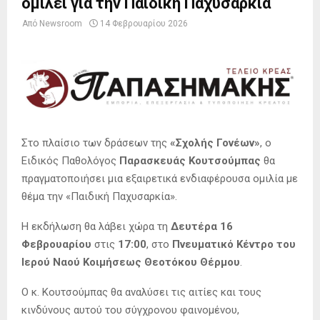
ομιλεί για την Παιδική Παχυσαρκία
Από
Newsroom
14 Φεβρουαρίου 2026
Στο πλαίσιο των δράσεων της
«Σχολής Γονέων»
, ο
Ειδικός Παθολόγος
Παρασκευάς Κουτσούμπας
θα
πραγματοποιήσει μια εξαιρετικά ενδιαφέρουσα ομιλία με
θέμα την «Παιδική Παχυσαρκία».
Η εκδήλωση θα λάβει χώρα τη
Δευτέρα 16
Φεβρουαρίου
στις
17:00
, στο
Πνευματικό Κέντρο του
Ιερού Ναού Κοιμήσεως Θεοτόκου Θέρμου
.
Ο κ. Κουτσούμπας θα αναλύσει τις αιτίες και τους
κινδύνους αυτού του σύγχρονου φαινομένου,