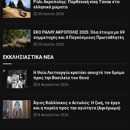
Ράλι Ακρόπολης: Παρθενική νίκη Τάνακ στα
ελληνικά χώματα
30 Ιουνίου 2025
ΕΚΟ ΡΑΛΛΥ ΑΚΡΟΠΟΛΙΣ 2025: Όλα έτοιμα με 69
συμμετοχές και 4 Παγκόσμιους Πρωταθλητές
25 Ιουνίου 2025
ΕΚΚΛΗΣΙΑΣΤΙΚΆ ΝΈΑ
Η Θεία Λειτουργία κρατάει ανοιχτό τον δρόμο
προς την Βασιλεία του Θεού
8 Αυγούστου 2026
Άγιος Καλλίνικος ο Αιτωλός: Η ζωή, το έργο
και η πορεία προς την αγιότητα (Αφιέρωμα)
8 Αυγούστου 2026