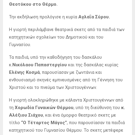
Θεοτόκου στο Θέρμο.
Την εκδήλωση προλόγισε η κυρία
Αγλαΐα Σύρου
.
Η γιορτή περιλάμβανε θεατρικά σκετς από τα παιδιά των
κατηχητικών σχολείων του Δημοτικού και του
Γυμνασίου.
Τα παιδιά, υπό την καθοδήγηση του δασκάλου
κ.
Νικόλαου Παπαστεργίου
και της δασκάλας κυρίας
Ελένης Κοσμά
, παρουσίασαν με ζωντάνια και
ενθουσιασμό σκηνές εμπνευσμένες από τη Γέννηση του
Χριστού και το πνεύμα των Χριστουγέννων.
Η γιορτή ολοκληρώθηκε με κάλαντα Χριστουγέννων από
τη
Χορωδία Γυναικών Θέρμου
, υπό τη διεύθυνση του
κ.
Αλέξιου Σιάχου
, και ένα όμορφο θεατρικό σκετς με
τίτλο
“Ο Τέταρτος Μάγος”
, που παρουσίασαν τα παιδιά
κατηχητικού του Γυμνασίου Θέρμου. Το σκετς μετέφερε