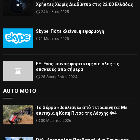
Χρήστες Χωρίς Διαδίκτυο στις 22:00 Ελλάδας
24 Ιουλίου 2025
Skype: Πότε κλείνει η εφαρμογή
1 Μαρτίου 2025
ΕΕ: Ένας κοινός φορτιστής για όλες τις
συσκευές από σήμερα
28 Δεκεμβρίου 2024
AUTO MOTO
Το Θέρμο «βούλιαξε» από τετρακίνητα: Με
επιτυχία η Κοπή Πίτας της Λέσχης 4×4
30 Μαρτίου 2026
Ράλι Ακρόπολης: Παρθενική νίκη Τάνακ στα