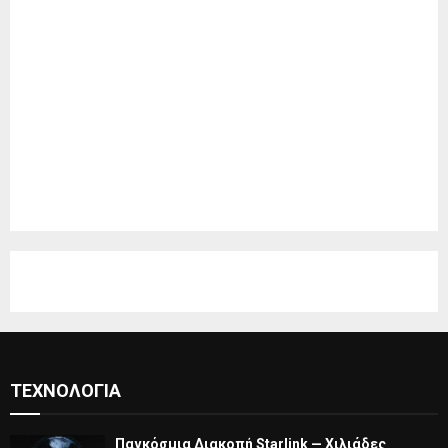
ΤΕΧΝΟΛΟΓΊΑ
Παγκόσμια Διακοπή Starlink — Χιλιάδες