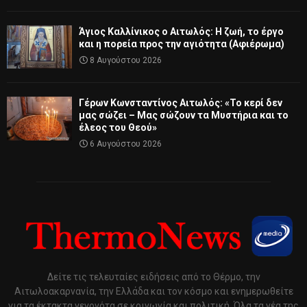
Άγιος Καλλίνικος ο Αιτωλός: Η ζωή, το έργο
και η πορεία προς την αγιότητα (Αφιέρωμα)
8 Αυγούστου 2026
Γέρων Κωνσταντίνος Αιτωλός: «Το κερί δεν
μας σώζει – Μας σώζουν τα Μυστήρια και το
έλεος του Θεού»
6 Αυγούστου 2026
Δείτε τις τελευταίες ειδήσεις από το Θέρμο, την
Αιτωλοακαρνανία, την Ελλάδα και τον κόσμο και ενημερωθείτε
για τα έκτακτα γεγονότα σε κοινωνία και πολιτική. Όλα τα νέα της