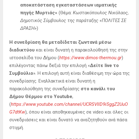
αποκατάσταση εγκαταστάσεων ιαματικής
πηγής Μυρτιάς»
(Θέμα:
Κωστακόπουλος Νικόλαος,
Δημοτικός Σύμβουλος της παράταξης
«
ΠΟΛΙΤΕΣ ΣΕ
ΔΡΑΣΗ
»
)
Η συνεδρίαση
θα μεταδίδεται ζωντανά μέσω
διαδικτύου
και είναι δυνατή η παρακολούθησή της στην
ιστοσελίδα του Δήμου (
https://www.dimos-thermou.gr
)
επιλέγοντας πάνω δεξιά την επιλογή «
Δείτε live το
Συμβούλιο
». Η επιλογή αυτή είναι διαθέσιμη την ώρα της
συνεδρίασης. Εναλλακτικά είναι δυνατή η
παρακολούθηση της συνεδρίασης
στο κανάλι του
Δήμου Θέρμου στο
Youtube
,
(
https://www.youtube.com/channel/UCRSVIlD9iSggZ2UuO
G7dtKw
), όπου είναι αποθηκευμένες σε video και όλες οι
συνεδριάσεις και είναι δυνατό να αναζητηθούν ανά πάσα
στιγμή.