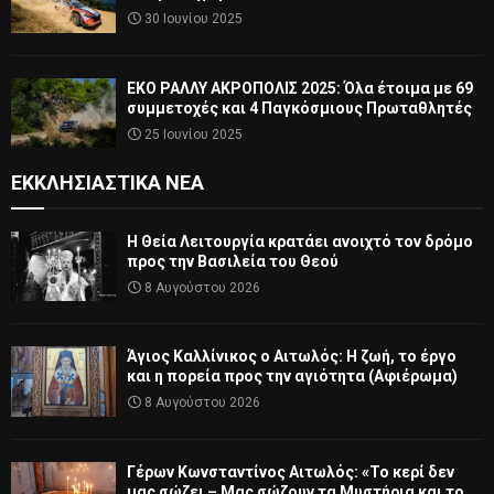
30 Ιουνίου 2025
ΕΚΟ ΡΑΛΛΥ ΑΚΡΟΠΟΛΙΣ 2025: Όλα έτοιμα με 69
συμμετοχές και 4 Παγκόσμιους Πρωταθλητές
25 Ιουνίου 2025
ΕΚΚΛΗΣΙΑΣΤΙΚΆ ΝΈΑ
Η Θεία Λειτουργία κρατάει ανοιχτό τον δρόμο
προς την Βασιλεία του Θεού
8 Αυγούστου 2026
Άγιος Καλλίνικος ο Αιτωλός: Η ζωή, το έργο
και η πορεία προς την αγιότητα (Αφιέρωμα)
8 Αυγούστου 2026
Γέρων Κωνσταντίνος Αιτωλός: «Το κερί δεν
μας σώζει – Μας σώζουν τα Μυστήρια και το