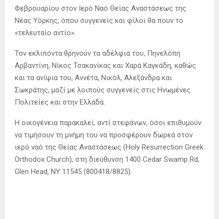
Φεβρουαρίου στον Ιερό Ναό Θείας Αναστάσεως της
Νέας Υόρκης, όπου συγγενείς και φίλοι θα πουν το
«τελευταίο αντίο».
Τον εκλιπόντα θρηνούν τα αδέλφια του, Πηνελόπη
Αρβαντίνη, Νίκος Τσακανίκας και Χαρά Καγκάδη, καθώς
και τα ανίψια του, Αννέτα, Νικόλ, Αλεξάνδρα και
Σωκράτης, μαζί με λοιπούς συγγενείς στις Ηνωμένες
Πολιτείες και στην Ελλάδα.
Η οικογένεια παρακαλεί, αντί στεφάνων, όσοι επιθυμούν
να τιμήσουν τη μνήμη του να προσφέρουν δωρεά στον
ιερό ναό της Θείας Αναστάσεως (Holy Resurrection Greek
Orthodox Church), στη διεύθυνση 1400 Cedar Swamp Rd,
Glen Head, NY 11545 (800418/8825).