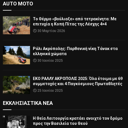
AUTO MOTO
Το Θέρμο «βούλιαξε» από τετρακίνητα: Με
επιτυχία η Κοπή Πίτας της Λέσχης 4×4
30 Μαρτίου 2026
Ράλι Ακρόπολης: Παρθενική νίκη Τάνακ στα
ελληνικά χώματα
30 Ιουνίου 2025
ΕΚΟ ΡΑΛΛΥ ΑΚΡΟΠΟΛΙΣ 2025: Όλα έτοιμα με 69
συμμετοχές και 4 Παγκόσμιους Πρωταθλητές
25 Ιουνίου 2025
ΕΚΚΛΗΣΙΑΣΤΙΚΆ ΝΈΑ
Η Θεία Λειτουργία κρατάει ανοιχτό τον δρόμο
προς την Βασιλεία του Θεού