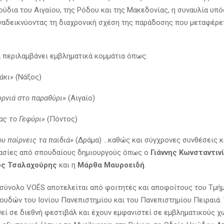
ούδια του Αιγαίου, της Ρόδου και της Μακεδονίας, η συναυλία υπό
αναδεικνύοντας τη διαχρονική σχέση της παράδοσης που μεταφέρετ
 περιλαμβάνει εμβληματικά κομμάτια όπως:
άκι»
(Νάξος)
υρνιά στο παραθύρι»
(Αιγαίο)
ας το Γεφύρι»
(Πόντος)
υ παίρνεις τα παιδιά»
(Δράμα) …καθώς και σύγχρονες συνθέσεις κ
ασίες από σπουδαίους δημιουργούς όπως ο
Γιάννης Κωνσταντιν
ος Τσαλαχούρης
και η
Μάρθα Μαυροειδή
.
σύνολο VOÉS αποτελείται από φοιτητές και αποφοίτους του Τμή
υδών του Ιονίου Πανεπιστημίου και του Πανεπιστημίου Πειραιά. 
θεί σε διεθνή φεστιβάλ και έχουν εμφανιστεί σε εμβληματικούς 