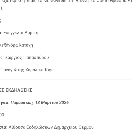
ο εξωτερικό (όπως το Musikverein στη Βιέννη, το Ωδείο Ηρώδου Ατ
).
ς:
:
Ευαγγελία Λυρίτη
εξάνδρα Κατέχη
:
Γεώργιος Παπασπύρου
Παναγιώτης Χαραλαμπίδης
ΕΣ ΕΚΔΗΛΩΣΗΣ
νία:
Παρασκευή, 13 Μαρτίου 2026
00
σία:
Αίθουσα Εκδηλώσεων Δημαρχείου Θέρμου