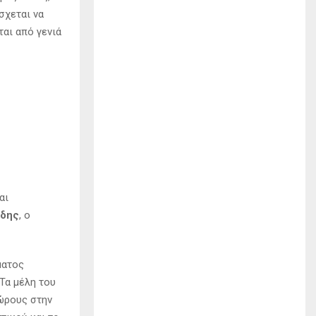
σχεται να
αι από γενιά
αι
ίδης
, ο
ματος
Τα μέλη του
χώρους στην