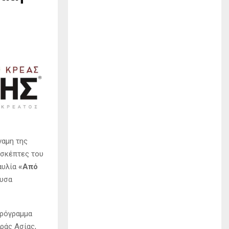
ναμη της
ισκέπτες του
αυλία
«Από
ουσα
πρόγραμμα
ράς Ασίας,