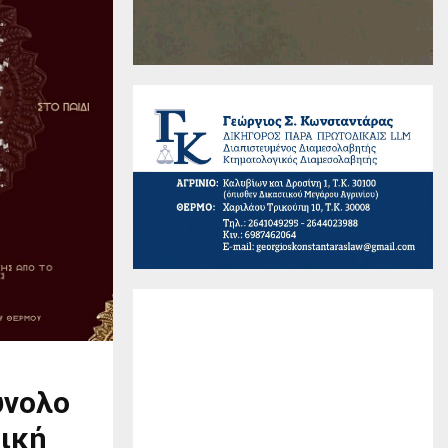
ύνολο
δική