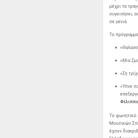
μέχρι τα τραγ
συγκινήσει, 
σε γενιά.
Το πρόγραμμα
«Θαλασσ
«Μια Σμ
«Ση τρίχ
«Ύπνε πο
επεξεργ
Φίλιππ
Το φωνητικό 
Μουσικών Σπο
έχουν διακρι