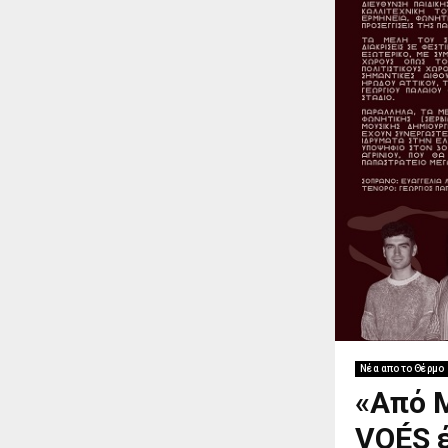
Νέα απο το Θέρμο
«Από Μ
VOÉS έ