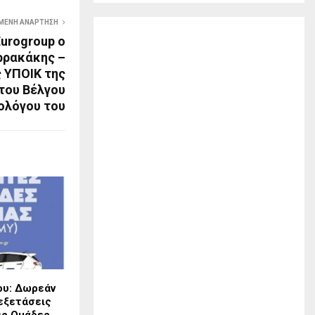
ΜΕΝΗ ΑΝΆΡΤΗΣΗ
urogroup ο
ρρακάκης –
 ΥΠΟΙΚ της
του Βέλγου
ολόγου του
ου: Δωρεάν
εξετάσεις
ές Ομάδες