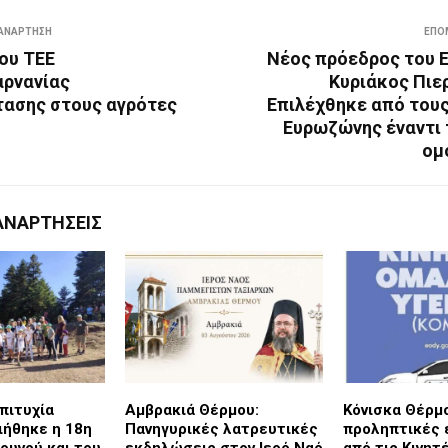
ΑΝΆΡΤΗΣΗ
ΕΠΌ
ου ΤΕΕ
Νέος πρόεδρος του E
ρνανίας
Κυριάκος Πιε
ασης στους αγρότες
Επιλέχθηκε από τους
Ευρωζώνης έναντι 
ομ
ΑΝΑΡΤΉΣΕΙΣ
πιτυχία
Αμβρακιά Θέρμου:
Κόνισκα Θέρμ
ήθηκε η 18η
Πανηγυρικές λατρευτικές
προληπτικές 
Βουνού και του
εκδηλώσεις στον Ιερό Ναό
από τις Κινητ