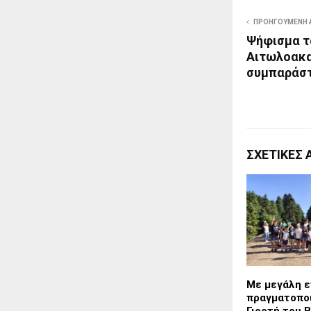
ΠΡΟΗΓΟΎΜΕΝΗ 
Ψήφισμα τ
Αιτωλοακα
συμπαράστ
ΣΧΕΤΙΚΈΣ 
Με μεγάλη ε
πραγματοποι
Γιορτή του 