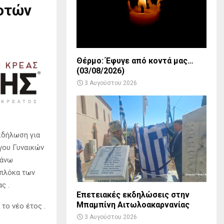
οτών
Θέρμο: Έφυγε από κοντά μας…
(03/08/2026)
3 Αυγούστου 2026
κδήλωση για
όγου Γυναικών
 άνω
μπλόκα των
ς .
Επετειακές εκδηλώσεις στην
Μπαμπίνη Αιτωλοακαρνανίας
το νέο έτος .
3 Αυγούστου 2026