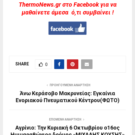
ThermoNews.gr στο Facebook για να
μαθαίνετε άμεσα ό,τι συμβαίνει !
SHARE
0
ΠΡΟΗΓΟΎΜΕΝΗ ΑΝΆΡΤΗΣΗ
Άνω Κεράσοβο Μακρυνείας: Εγκαίνια
Ενοριακού Πνευματικού Κέντρου(ΦΩΤΟ)
ΕΠΌΜΕΝΗ ΑΝΆΡΤΗΣΗ
Αγρίνιο: Την Κυριακή 6 Οκτωβρίου ο16ος
Ημιμαραθώνιος δρόμος «ΜΙΧΑΛΗΣ ΚΟΥΣΗΣ»