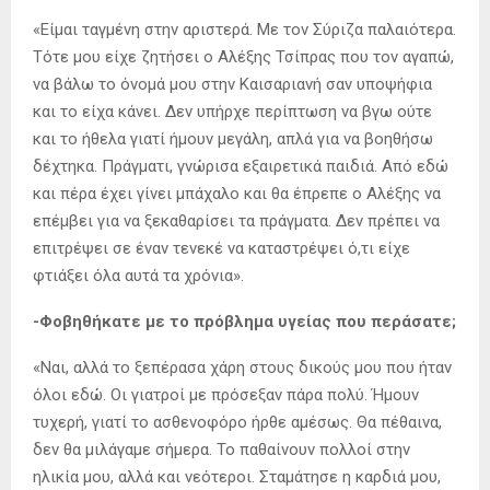
«Είμαι ταγμένη στην αριστερά. Με τον Σύριζα παλαιότερα.
Τότε μου είχε ζητήσει ο Αλέξης Τσίπρας που τον αγαπώ,
να βάλω το όνομά μου στην Καισαριανή σαν υποψήφια
και το είχα κάνει. Δεν υπήρχε περίπτωση να βγω ούτε
και το ήθελα γιατί ήμουν μεγάλη, απλά για να βοηθήσω
δέχτηκα. Πράγματι, γνώρισα εξαιρετικά παιδιά. Από εδώ
και πέρα έχει γίνει μπάχαλο και θα έπρεπε ο Αλέξης να
επέμβει για να ξεκαθαρίσει τα πράγματα. Δεν πρέπει να
επιτρέψει σε έναν τενεκέ να καταστρέψει ό,τι είχε
φτιάξει όλα αυτά τα χρόνια».
-Φοβηθήκατε με το πρόβλημα υγείας που περάσατε;
«Ναι, αλλά το ξεπέρασα χάρη στους δικούς μου που ήταν
όλοι εδώ. Οι γιατροί με πρόσεξαν πάρα πολύ. Ήμουν
τυχερή, γιατί το ασθενοφόρο ήρθε αμέσως. Θα πέθαινα,
δεν θα μιλάγαμε σήμερα. Το παθαίνουν πολλοί στην
ηλικία μου, αλλά και νεότεροι. Σταμάτησε η καρδιά μου,