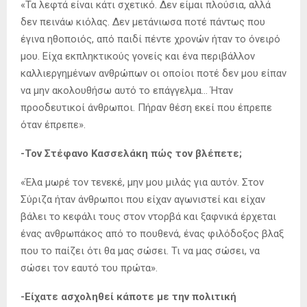
«Τα λεφτά είναι κάτι σχετικό. Δεν είμαι πλούσια, αλλά
δεν πεινάω κιόλας. Δεν μετάνιωσα ποτέ πάντως που
έγινα ηθοποιός, από παιδί πέντε χρονών ήταν το όνειρό
μου. Είχα εκπληκτικούς γονείς και ένα περιβάλλον
καλλιεργημένων ανθρώπων οι οποίοι ποτέ δεν μου είπαν
να μην ακολουθήσω αυτό το επάγγελμα… Ήταν
προοδευτικοί άνθρωποι. Πήραν θέση εκεί που έπρεπε
όταν έπρεπε».
-Τον Στέφανο Κασσελάκη πώς τον βλέπετε;
«Έλα μωρέ τον τενεκέ, μην μου μιλάς για αυτόν. Στον
Σύριζα ήταν άνθρωποι που είχαν αγωνιστεί και είχαν
βάλει το κεφάλι τους στον ντορβά και ξαφνικά έρχεται
ένας ανθρωπάκος από το πουθενά, ένας φιλόδοξος βλαξ
που το παίζει ότι θα μας σώσει. Τι να μας σώσει, να
σώσει τον εαυτό του πρώτα».
-Είχατε ασχοληθεί κάποτε με την πολιτική