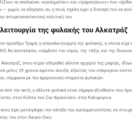
δίζουν να απελαύνει «εγκληματίες» και «τραμπούκους» που «
ήρθα
» — χωρίς να εξηγήσει αν, η ποια, σχέση έχει η διαταγή του να ανο
ην αντιμεταναστευτική πολιτική του.
λειτουργία της φυλακής του Αλκατράζ
ον πρόεδρο Τραμπ, η επαναλειτουργία της φυλακής, η οποία είχε 
963, θα αποτελέσει «
σύμβολο του νόμου, της τάξης και της δικαιο
 Αλκατράζ, όπου είχαν οδηγηθεί άλλοτε αρχηγοί της μαφίας, ιδίω
ισε μόλις 29 χρόνια αφότου άνοιξε, εξαιτίας του υπέρογκου κόστ
της, σύμφωνα με την αμερικανική υπηρεσία φυλακών.
ρα από την ακτή, η άλλοτε φυλακή είναι σήμερα αξιοθέατο που πρ
ίστες στον Κόλπο του Σαν Φρανσίσκο, στην Καλιφόρνια.
άνος έχει μετατρέψει την πάταξη της εγκληματικότητας σε στοιχε
είας του στον Λευκό Οίκο.