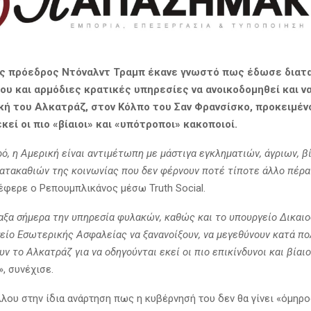
ς πρόεδρος Ντόναλντ Τραμπ έκανε γνωστό πως έδωσε διατ
ου και αρμόδιες κρατικές υπηρεσίες να ανοικοδομηθεί και να
κή του Αλκατράζ, στον Κόλπο του Σαν Φρανσίσκο, προκειμέν
κεί οι πιο «βίαιοι» και «υπότροποι» κακοποιοί.
ρό, η Αμερική είναι αντιμέτωπη με μάστιγα εγκληματιών, άγριων, β
ατακαθιών της κοινωνίας που δεν φέρνουν ποτέ τίποτε άλλο πέρα
νέφερε ο Ρεπουμπλικάνος μέσω Truth Social.
ταξα σήμερα την υπηρεσία φυλακών, καθώς και το υπουργείο Δικαιο
είο Εσωτερικής Ασφαλείας να ξανανοίξουν, να μεγεθύνουν κατά πο
ν το Αλκατράζ για να οδηγούνται εκεί οι πιο επικίνδυνοι και βίαι
», συνέχισε.
λου στην ίδια ανάρτηση πως η κυβέρνησή του δεν θα γίνει «όμηρ