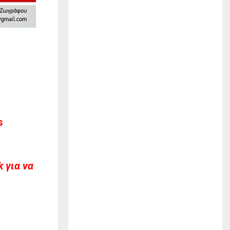
s
 για να