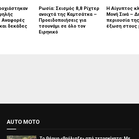
τροχιάστηκαν
Ρωσία: Σεισμός 8,8 Ρίχτερ
Η Αίγυπτος κλ
ψηλής
ανοιχτά της Καμτσάτκα –
Μονή Σινά – Δ
– Αναφορές
Προειδοποιήσεις για
περιουσία της
 και δεκάδες
τσουνάμι σε όλο τον
έξωση στους 
Ειρηνικό
AUTO MOTO
Το Θέρμο «βούλιαξε» από τετρακίνητα: Με