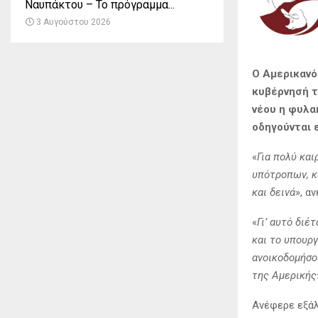
Ναυπάκτου – Το πρόγραμμα...
3 Αυγούστου 2026
Ο Αμερικανό
κυβέρνησή τ
νέου η φυλα
οδηγούνται ε
«
Για πολύ και
υπότροπων, κ
και δεινά
», α
«
Γι’ αυτό διέ
και το υπουργ
ανοικοδομήσου
της Αμερικής
Ανέφερε εξάλ