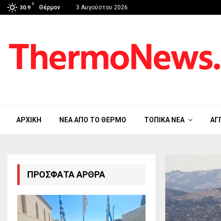
C
Θέρμον
3 Αυγούστου 2026
30.9
ΑΡΧΙΚΉ
ΝΈΑ ΑΠΟ ΤΟ ΘΈΡΜΟ
ΤΟΠΙΚΆ ΝΈΑ
ΑΓ
ΠΡΌΣΦΑΤΑ ΆΡΘΡΑ