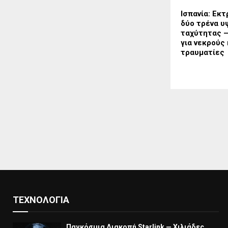
Ισπανία: Εκ
δύο τρένα υ
ταχύτητας 
για νεκρούς
τραυματίες
ΤΕΧΝΟΛΟΓΊΑ
Παγκόσμια Διακοπή Starlink — Χιλιάδες