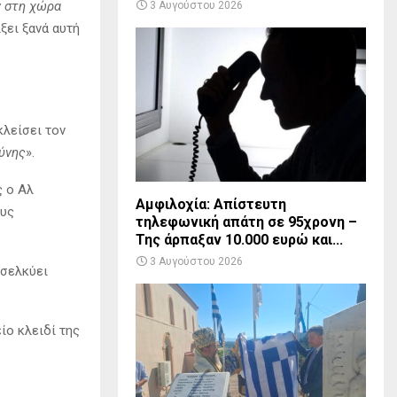
ν στη χώρα
3 Αυγούστου 2026
ίξει ξανά αυτή
κλείσει τον
σύνης
».
ς ο Αλ
Αμφιλοχία: Απίστευτη
ους
τηλεφωνική απάτη σε 95χρονη –
Της άρπαξαν 10.000 ευρώ και...
3 Αυγούστου 2026
οσελκύει
ίο κλειδί της