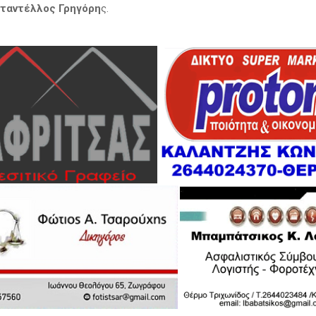
ταντέλλος Γρηγόρη
ς.