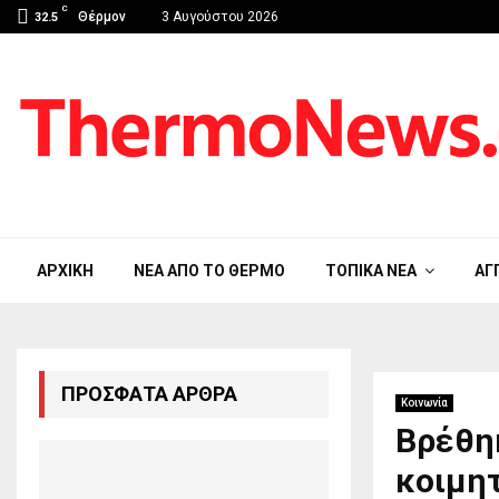
C
Θέρμον
3 Αυγούστου 2026
32.5
ΑΡΧΙΚΉ
ΝΈΑ ΑΠΟ ΤΟ ΘΈΡΜΟ
ΤΟΠΙΚΆ ΝΈΑ
ΑΓ
ΠΡΌΣΦΑΤΑ ΆΡΘΡΑ
Κοινωνία
Βρέθηκ
κοιμη