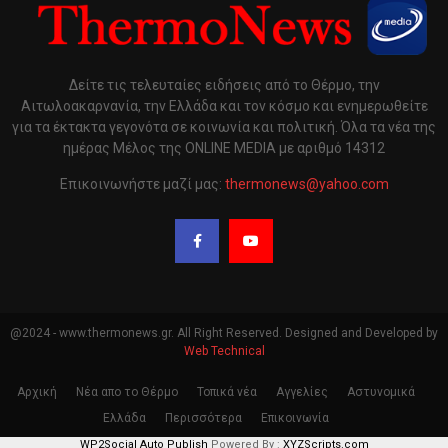
Δείτε τις τελευταίες ειδήσεις από το Θέρμο, την
Αιτωλοακαρνανία, την Ελλάδα και τον κόσμο και ενημερωθείτε
για τα έκτακτα γεγονότα σε κοινωνία και πολιτική. Όλα τα νέα της
ημέρας Μέλος της ONLINE MEDIA με αριθμό 14312
Επικοινωνήστε μαζί μας:
thermonews@yahoo.com
@2024 - www.thermonews.gr. All Right Reserved. Designed and Developed by
Web Technical
Αρχική
Νέα απο το Θέρμο
Τοπικά νέα
Αγγελίες
Αστυνομικά
Ελλάδα
Περισσότερα
Επικοινωνία
WP2Social Auto Publish
Powered By :
XYZScripts.com