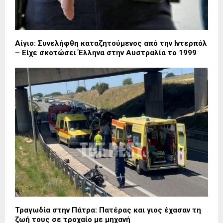
Αίγιο: Συνελήφθη καταζητούμενος από την Ιντερπόλ
– Είχε σκοτώσει Έλληνα στην Αυστραλία το 1999
Τραγωδία στην Πάτρα: Πατέρας και γιος έχασαν τη
ζωή τους σε τροχαίο με μηχανή