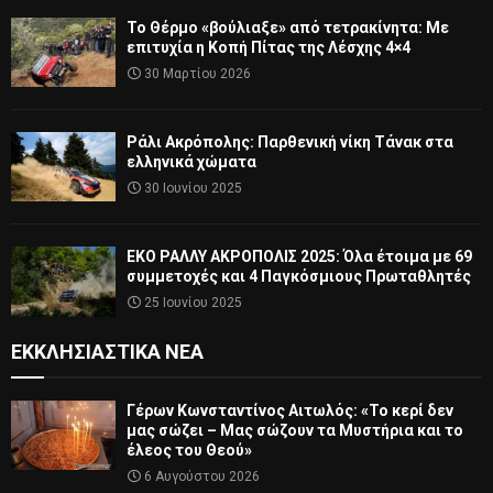
Το Θέρμο «βούλιαξε» από τετρακίνητα: Με
επιτυχία η Κοπή Πίτας της Λέσχης 4×4
30 Μαρτίου 2026
Ράλι Ακρόπολης: Παρθενική νίκη Τάνακ στα
ελληνικά χώματα
30 Ιουνίου 2025
ΕΚΟ ΡΑΛΛΥ ΑΚΡΟΠΟΛΙΣ 2025: Όλα έτοιμα με 69
συμμετοχές και 4 Παγκόσμιους Πρωταθλητές
25 Ιουνίου 2025
ΕΚΚΛΗΣΙΑΣΤΙΚΆ ΝΈΑ
Γέρων Κωνσταντίνος Αιτωλός: «Το κερί δεν
μας σώζει – Μας σώζουν τα Μυστήρια και το
έλεος του Θεού»
6 Αυγούστου 2026