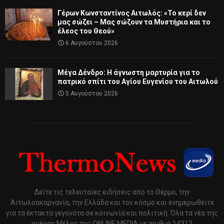
Γέρων Κωνσταντίνος Αιτωλός: «Το κερί δεν
μας σώζει – Μας σώζουν τα Μυστήρια και το
έλεος του Θεού»
6 Αυγούστου 2026
Μέγα Δένδρο: Η άγνωστη μαρτυρία για το
πατρικό σπίτι του Αγίου Ευγενίου του Αιτωλού
5 Αυγούστου 2026
Δείτε τις τελευταίες ειδήσεις από το Θέρμο, την
Αιτωλοακαρνανία, την Ελλάδα και τον κόσμο και ενημερωθείτε
για τα έκτακτα γεγονότα σε κοινωνία και πολιτική. Όλα τα νέα της
ημέρας Μέλος της ONLINE MEDIA με αριθμό 14312