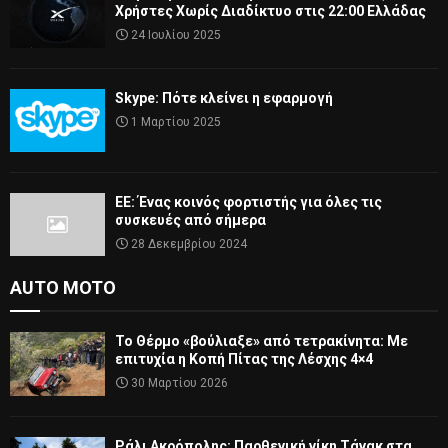
Χρήστες Χωρίς Διαδίκτυο στις 22:00 Ελλάδας
24 Ιουλίου 2025
Skype: Πότε κλείνει η εφαρμογή
1 Μαρτίου 2025
ΕΕ: Ένας κοινός φορτιστής για όλες τις
συσκευές από σήμερα
28 Δεκεμβρίου 2024
AUTO MOTO
Το Θέρμο «βούλιαξε» από τετρακίνητα: Με
επιτυχία η Κοπή Πίτας της Λέσχης 4×4
30 Μαρτίου 2026
Ράλι Ακρόπολης: Παρθενική νίκη Τάνακ στα