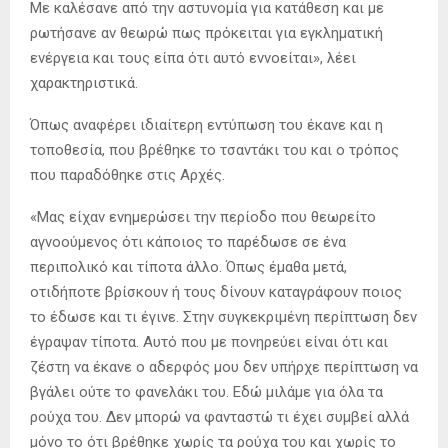
Με καλέσανε από την αστυνομία για κατάθεση και με
ρωτήσανε αν θεωρώ πως πρόκειται για εγκληματική
ενέργεια και τους είπα ότι αυτό εννοείται», λέει
χαρακτηριστικά.
Όπως αναφέρει ιδιαίτερη εντύπωση του έκανε και η
τοποθεσία, που βρέθηκε το τσαντάκι του και ο τρόπος
που παραδόθηκε στις Αρχές.
«Μας είχαν ενημερώσει την περίοδο που θεωρείτο
αγνοούμενος ότι κάποιος το παρέδωσε σε ένα
περιπολικό και τίποτα άλλο. Όπως έμαθα μετά,
οτιδήποτε βρίσκουν ή τους δίνουν καταγράφουν ποιος
το έδωσε και τι έγινε. Στην συγκεκριμένη περίπτωση δεν
έγραψαν τίποτα. Αυτό που με πονηρεύει είναι ότι και
ζέστη να έκανε ο αδερφός μου δεν υπήρχε περίπτωση να
βγάλει ούτε το φανελάκι του. Εδώ μιλάμε για όλα τα
ρούχα του. Δεν μπορώ να φανταστώ τι έχει συμβεί αλλά
μόνο το ότι βρέθηκε χωρίς τα ρούχα του και χωρίς το