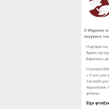
Ο 45χρονος εί
συγγενείς του
Η μητέρα του
δράση του έχο
βαραίνουν, μ
Η γυναίκα δήλ
« Ο γιος μου 
πια παιδί μου
περνούσανε. 
φτύσω».
Είχε φτιάξε