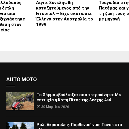
αλλοδαπός
Αίγιο: Συνελήφθη
Τραγωδία στη
α διπλή
καταζητούμενος από την
Πατέρας και γ
νία από
Ιντερπόλ – Είχε σκοτώσει
τη ζωή τους σ
ξιχνιάστηκε
Έλληνα στην Αυστραλία το
με μηχανή
θεση στον
1999
λείας
AUTO MOTO
Το Θέρμο «βούλιαξε» από τετρακίνητα: Με
επιτυχία η Κοπή Πίτας της Λέσχης 4×4
30 Μαρτίου 2026
Ράλι Ακρόπολης: Παρθενική νίκη Τάνακ στα