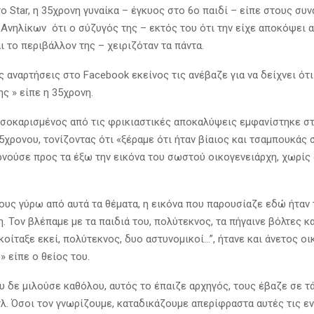
ο Star, η 35χρονη γυναίκα – έγκυος στο 6ο παιδί – είπε στους συ
 Ανηλίκων ότι ο σύζυγός της – εκτός του ότι την είχε αποκόψει 
ι το περιβάλλον της – χειριζόταν τα πάντα.
ς αναρτήσεις στο Facebook εκείνος τις ανέβαζε για να δείχνει ότι
ς » είπε η 35χρονη.
, σοκαρισμένος από τις φρικιαστικές αποκαλύψεις εμφανίστηκε σ
5χρονου, τονίζοντας ότι «ξέραμε ότι ήταν βίαιος και τσαμπουκάς 
ρνούσε προς τα έξω την εικόνα του σωστού οικογενειάρχη, χωρίς
ους γύρω από αυτά τα θέματα, η εικόνα που παρουσίαζε εδώ ήταν
. Τον βλέπαμε με τα παιδιά του, πολύτεκνος, τα πήγαινε βόλτες κα
κοίταξε εκεί, πολύτεκνος, δυο αστυνομικοί…”, ήτανε και άνετος οι
ό» είπε ο θείος του.
υ δε μιλούσε καθόλου, αυτός το έπαιζε αρχηγός, τους έβαζε σε τά
τλ. Όσοι τον γνωρίζουμε, καταδικάζουμε απερίφραστα αυτές τις εν