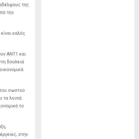
ναδέλφους της
από την
 είναι καλός
τον ΑΝΤ1 και
στη δουλειά
 οικονομικά
 του σωστού
ι τα λοιπά.
κονομικά το
ξη,
έργειες, στην