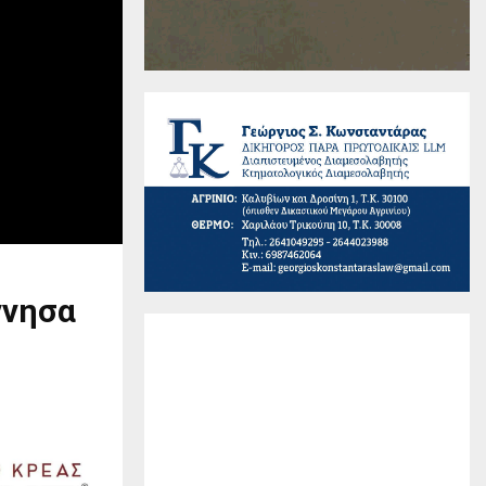
ννησα