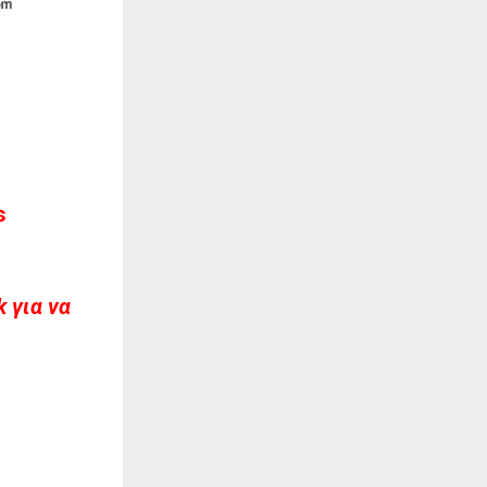
s
 για να