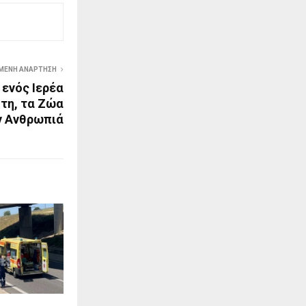
ΜΕΝΗ ΑΝΆΡΤΗΣΗ
 ενός Ιερέα
τη, τα Ζώα
ν Ανθρωπιά