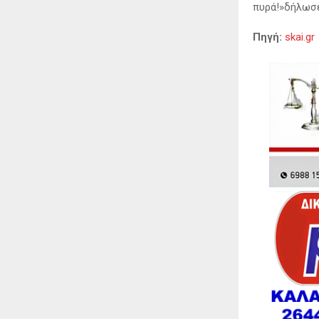
πυρά!»δήλωσε
Πηγή:
skai.gr