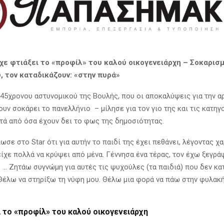
χε φτιάξει το «προφίλ» του καλού οικογενειάρχη – Σοκαρισμ
, τον καταδικάζουν: «στην πυρά»
 45χρονου αστυνομικού της Βουλής, που οι αποκαλύψεις για την 
υν σοκάρει το πανελλήνιο – μίλησε για τον γιο της και τις κατηγ
ετά από όσα έχουν δει το φως της δημοσιότητας.
ωσε στο Star ότι για αυτήν το παιδί της έχει πεθάνει, λέγοντας χ
είχε πολλά να κρύψει από μένα. Γέννησα ένα τέρας, τον έχω ξεγράψ
. … Ζητάω συγνώμη για αυτές τις ψυχούλες (τα παιδιά) που δεν κα
Θέλω να στηρίξω τη νύφη μου. Θέλω μια φορά να πάω στην φυλακή 
ι το «προφίλ» του καλού οικογενειάρχη