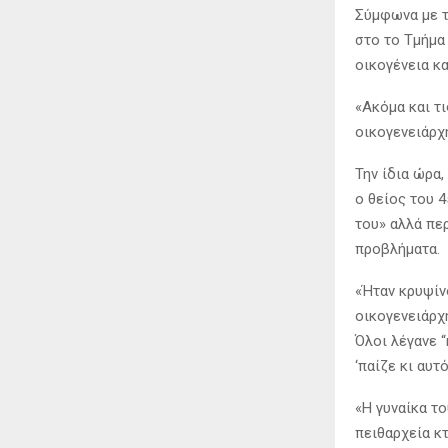
Σύμφωνα με τ
στο το Τμήμα
οικογένεια κα
«Ακόμα και τι
οικογενειάρχη
Την ίδια ώρα
ο θείος του 4
του» αλλά πε
προβλήματα.
«Ήταν κρυψίν
οικογενειάρχη
Όλοι λέγανε “
‘παίζε κι αυτ
«Η γυναίκα το
πειθαρχεία κ