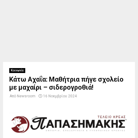
Κοινωνία
Κάτω Αχαΐα: Μαθήτρια πήγε σχολείο
με μαχαίρι – σιδερογροθιά!
Από
Newsroom
16 Νοεμβρίου 2024