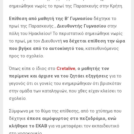
σημειώθηκε νωρίς το πρωί της Παρασκευής στην Κρήτη.
Επίθεση από μαθητή της Β’ Γυμνασίου
δέχτηκε το
πρωί της Παρασκευής ,
Διευθυντής Γυμνασίου
στην
πόλη του Ηρακλείου! Το περιστατικό σημειώθηκε νωρίς
το πρωί, με τον Διευθυντή
να δέχεται επίθεση την ώρα
που βγήκε από το αυτοκίνητό του
, κατευθυνόμενος
προς το σχολείο.
Όπως είπε ο ίδιος στο
Cretalive
,
ο μαθητής τον
περίμενε και άρχισε να του ζητάει εξηγήσεις
για το
γεγονός ότι οι γονείς του ενημερώθηκαν ότι βρισκόταν
στην ομάδα των καταληψιών, που χθες είχαν κλείσει το
σχολείο.
Σύμφωνα με το θύμα της επίθεσης, από το χτύπημα που
δέχτηκε
έπεσε αιμόφυρτος στο πεζοδρόμιο, ενώ
κλήθηκε το ΕΚΑΒ
για να μεταφέρει τον εκπαιδευτικό
στο νοσοκομείο.