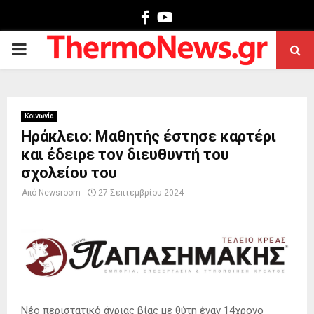
Facebook
Youtube
PRIMARY
MENU
Κοινωνία
Ηράκλειο: Μαθητής έστησε καρτέρι
και έδειρε τον διευθυντή του
σχολείου του
Από
Newsroom
27 Σεπτεμβρίου 2024
Νέο περιστατικό άγριας βίας με θύτη έναν 14χρονο