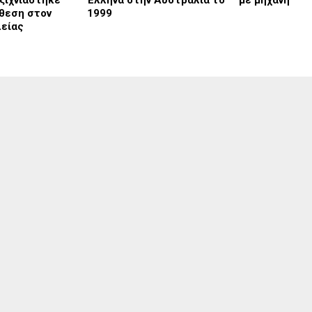
ξιχνιάστηκε
Έλληνα στην Αυστραλία το
με μηχανή
θεση στον
1999
λείας