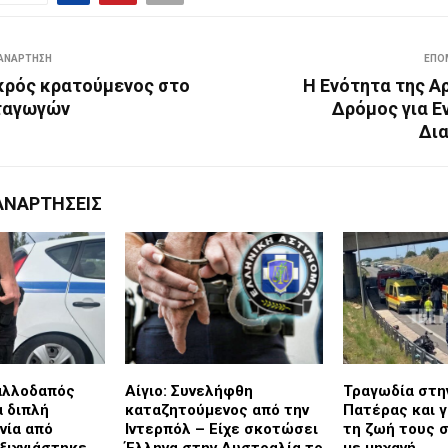
ΑΝΆΡΤΗΣΗ
ΕΠΌ
κρός κρατούμενος στο
Η Ενότητα της Α
ταγωγών
Δρόμος για Ε
Δι
ΑΝΑΡΤΉΣΕΙΣ
αλλοδαπός
Αίγιο: Συνελήφθη
Τραγωδία στη
α διπλή
καταζητούμενος από την
Πατέρας και γ
νία από
Ιντερπόλ – Είχε σκοτώσει
τη ζωή τους σ