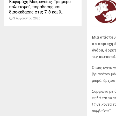
Καψοράχη Μακρυνείας: Τριήμερο
πολιτισμού, παράδοσης και
διασκέδασης στις 7, 8 και 9...
3 Αυγούστου 2026
Μια απίστευ
σε περιοχή 
άνδρα, έρχετ
τις καταστά
Όπως έγινε γν
βρισκόταν μέσ
μωρό, άρχισε
Σύμφωνα με ό
ψηλά και να γ
Πήγε κοντά το
συμβαίνει”