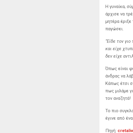
Η γυναίκα, σύ
άρχισε να τρ
μητέρα έριξε 
παγώσει.
“Είδε τον γιο
και είχε χτυπ
δεν είχε αντι
Όπως είναι φ
άνδρας να λάβ
Κάπως έτσι σ
πως μιλάμε γ
τον αναζητά!
Το πιο συγκλο
έγινε από ένα
Πηγή:
cretali