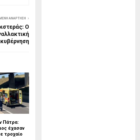
ΜΕΝΗ ΑΝΆΡΤΗΣΗ
ριστεράς: Ο
ναλλακτική
ακυβέρνηση
ν Πάτρα:
ιος έχασαν
ε τροχαίο