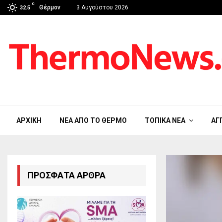
C
Θέρμον
3 Αυγούστου 2026
32.5
ΑΡΧΙΚΉ
ΝΈΑ ΑΠΟ ΤΟ ΘΈΡΜΟ
ΤΟΠΙΚΆ ΝΈΑ
ΑΓ
ΠΡΌΣΦΑΤΑ ΆΡΘΡΑ