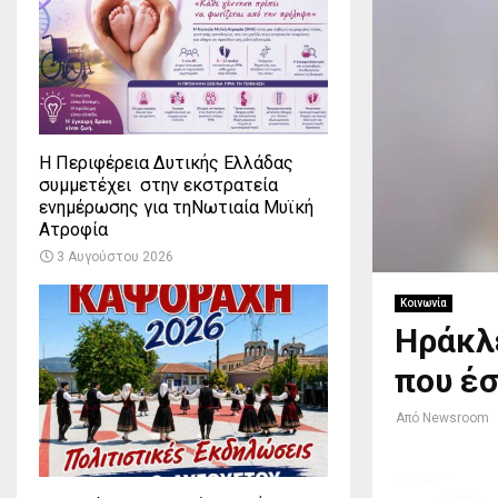
Η Περιφέρεια Δυτικής Ελλάδας
συμμετέχει στην εκστρατεία
ενημέρωσης για τηΝωτιαία Μυϊκή
Ατροφία
3 Αυγούστου 2026
Κοινωνία
Ηράκλε
που έσ
Από
Newsroom