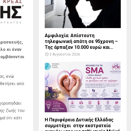
Αμφιλοχία: Απίστευτη
τηλεφωνική απάτη σε 95χρονη –
αρασκευής,
Της άρπαξαν 10.000 ευρώ και...
λο κι έναν
3 Αυγούστου 2026
λαμβάνονται
ας, ενώ
οθετήσει από
 χοροπηδάει
της ζωής του.
μά ότι κάτι
Η Περιφέρεια Δυτικής Ελλάδας
συμμετέχει στην εκστρατεία