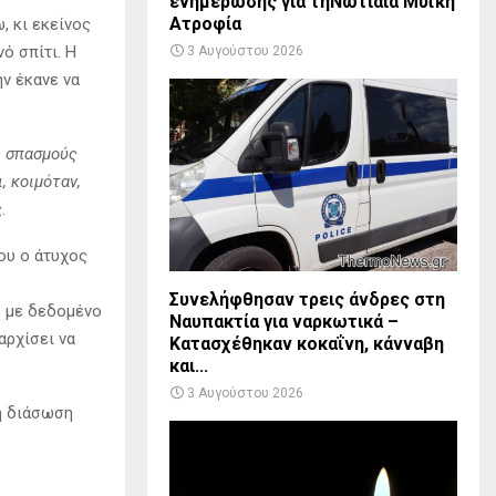
ενημέρωσης για τηΝωτιαία Μυϊκή
Ατροφία
, κι εκείνος
ό σπίτι. Η
3 Αυγούστου 2026
ην έκανε να
ε σπασμούς
, κοιμόταν,
.
ου ο άτυχος
Συνελήφθησαν τρεις άνδρες στη
– με δεδομένο
Ναυπακτία για ναρκωτικά –
αρχίσει να
Κατασχέθηκαν κοκαΐνη, κάνναβη
και...
3 Αυγούστου 2026
τή διάσωση