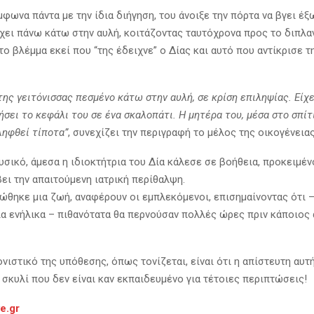
μφωνα πάντα με την ίδια διήγηση, του άνοιξε την πόρτα να βγει έξω
έχει πάνω κάτω στην αυλή, κοιτάζοντας ταυτόχρονα προς το διπλαν
το βλέμμα εκεί που “της έδειχνε” ο Δίας και αυτό που αντίκρισε τ
 της γειτόνισσας πεσμένο κάτω στην αυλή, σε κρίση επιληψίας. Είχ
ήσει το κεφάλι του σε ένα σκαλοπάτι. Η μητέρα του, μέσα στο σπίτι
ληφθεί τίποτα”
, συνεχίζει την περιγραφή το μέλος της οικογένειας
υσικό, άμεσα η ιδιοκτήτρια του Δία κάλεσε σε βοήθεια, προκειμέν
ει την απαιτούμενη ιατρική περίθαλψη.
ώθηκε μια ζωή, αναφέρουν οι εμπλεκόμενοι, επισημαίνοντας ότι 
ια ενήλικα – πιθανότατα θα περνούσαν πολλές ώρες πριν κάποιος 
νιστικό της υπόθεσης, όπως τονίζεται, είναι ότι η απίστευτη αυ
 σκυλί που δεν είναι καν εκπαιδευμένο για τέτοιες περιπτώσεις!
ve.gr