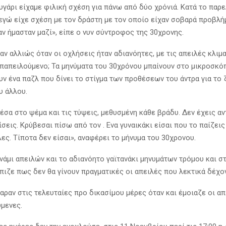
υγάρι είχαμε φιλική σχέση για πάνω από δύο χρόνιά. Κατά το παρε
εγώ είχε σχέση με τον δράστη με τον οποίο είχαν σοβαρά προβλή
ν ήμασταν μαζί», είπε ο νυν σύντροφος της 30χρονης.
αν αλλιώς όταν οι οχλήσεις ήταν αδιανόητες, με τις απειλές κλιμ
επαπειλούμενο; Τα μηνύματα του 30χρόνου μπαίνουν στο μικροσκόπ
υν ένα παζλ που δίνει το στίγμα των προθέσεων του άντρα για το 
υ άλλου.
σα στο ψέμα και τις τύψεις, μεθυσμένη κάθε βράδυ. Δεν έχεις αν
σεις. Κρύβεσαι πίσω από τον . Eνα γυναικάκι είσαι που το παίζει
ες. Τίποτα δεν είσαι», αναφέρει το μήνυμα του 30χρονου.
νάμι απειλών και το αδιανόητο γαϊτανάκι μηνυμάτων τρόμου και σ
πιζε πως δεν θα γίνουν πραγματικές οι απειλές που λεκτικά δέχο
αραν στις τελευταίες προ δικασίμου μέρες όταν και έμοιαζε οι απ
ύμενες.