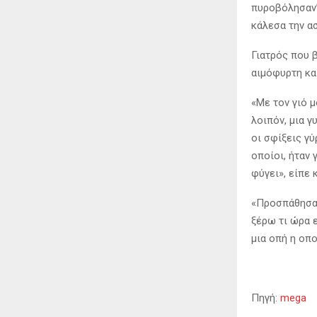
πυροβόλησαν’.
κάλεσα την ασ
Γιατρός που 
αιμόφυρτη κα
«Με τον γιό 
λοιπόν, μια γ
οι σφίξεις γύ
οποίοι, ήταν
φύγει», είπε 
«Προσπάθησα 
ξέρω τι ώρα ε
μια οπή η οπο
Πηγή:
mega