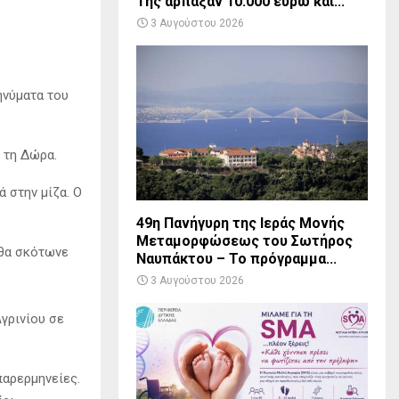
Της άρπαξαν 10.000 ευρώ και...
3 Αυγούστου 2026
ηνύματα του
 τη Δώρα.
ά στην μίζα. Ο
49η Πανήγυρη της Ιεράς Μονής
Μεταμορφώσεως του Σωτήρος
 θα σκότωνε
Ναυπάκτου – Το πρόγραμμα...
3 Αυγούστου 2026
γρινίου σε
παρερμηνείες.