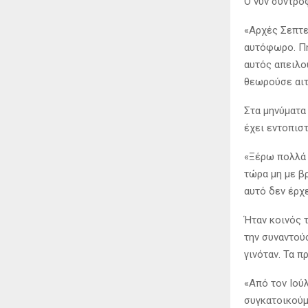
Ο νυν σύντρο
«Αρχές Σεπτεμ
αυτόφωρο. Πή
αυτός απειλο
θεωρούσε αιτ
Στα μηνύματα
έχει εντοπιστ
«Ξέρω πολλά 
τώρα μη με βρ
αυτό δεν έρχε
Ήταν κοινός 
την συναντού
γινόταν. Τα π
«Από τον Ιού
συγκατοικούμε