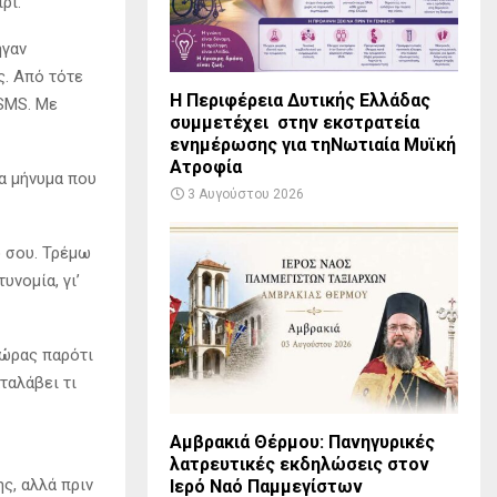
ρι.
ήγαν
ς. Από τότε
Η Περιφέρεια Δυτικής Ελλάδας
 SMS. Με
συμμετέχει στην εκστρατεία
ενημέρωσης για τηΝωτιαία Μυϊκή
Ατροφία
να μήνυμα που
3 Αυγούστου 2026
ο σου. Τρέμω
υνομία, γι’
Δώρας παρότι
ταλάβει τι
Αμβρακιά Θέρμου: Πανηγυρικές
λατρευτικές εκδηλώσεις στον
ς, αλλά πριν
Ιερό Ναό Παμμεγίστων