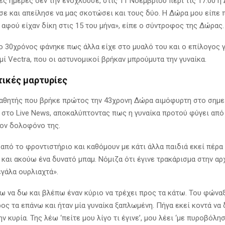
ες ημέρες δεν την ενοχλούσε, στις 11 Νοεμβρίου περί τις 17:00 η
σε και απείλησε να μας σκοτώσει και τους δύο. Η Δώρα μου είπε 
 αφού είχαν δίκη στις 15 του μήνα», είπε ο σύντροφος της Δώρας.
ο 30χρόνος φάνηκε πως άλλα είχε στο μυαλό του και ο επίλογος 
ί Vectra, που οι αστυνομικοί βρήκαν μπρούμυτα την γυναίκα.
τικές μαρτυρίες
αθητής που βρήκε πρώτος την 43χρονη Δώρα αιμόφυρτη στο σημε
 στο Live News, αποκαλύπτοντας πως η γυναίκα προτού φύγει από
ον δολοφόνο της.
 από το φροντιστήριο και καθόμουν με κάτι άλλα παιδιά εκεί πέρα
και ακούω ένα δυνατό μπαμ. Νόμιζα ότι έγινε τρακάρισμα στην αρχ
εγάλα ουρλιαχτά».
ω να δω και βλέπω έναν κύριο να τρέχει προς τα κάτω. Του φώναξ
ος τα επάνω και ήταν μία γυναίκα ξαπλωμένη. Πήγα εκεί κοντά να δ
ν κυρία. Της λέω ‘πείτε μου λίγο τι έγινε’, μου λέει ‘με πυροβόλησ