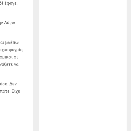
δί έφυγε,
την Δώρα
και βλέπω
ταχυσφυγμία,
ομικοί οι
νάξετε να
ύσε. Δεν
πότε. Είχε