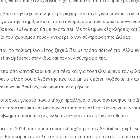
φος θα πει πως ο 30χρόνος είχε ξαναπειλήσει, τότε όμως με μαχαί
βρίου την είχε απειλήσει με μαχαίρι και είχε γίνει μήνυση, τον π
γα να την στηρίξω και στην αστυνομία είπα πως είμαστε συγγενεί
ύσε και εμένα πως θα με σκοτώσει. Με τηλεφωνικές κλήσεις και
ία του χωρισμού τους», ανέφερε ο νυν σύντροφος της Δώρας.
 του το παθιασμένο μίσος ξεχειλίζει με τρόπο αδιανόητο. Άλλο έ
εί αναφέρεται στην ίδια και τον νυν σύντροφο της.
από όσα φαντάζεσαι και για σένα και για τον τελειωμένο τον φίλ
ει ο φίλος σου ο λεβέντης πες του, μη με δείρει. Φοβάστε την αστ
στε να με βρείτε», αναφέρεται στο μήνυμα.
τόπος και γνωστό πως υπήρχε πρόβλημα, ο νέος σύντροφος της 
σε περιστασιακά και δεν συγκατοικούσε μαζί της δεν άργησε να κα
ροβλήματα προϋπήρχαν, αλλά εντάθηκαν όταν ήταν μαζί θα πει.
λιο του 2024 διατηρούσα ερωτική σχέση με την Θεοδώρα χωρίς να
. Βρισκόμασταν πολύ τακτικά είτε στο σπίτι μου είτε στο σπίτι τη