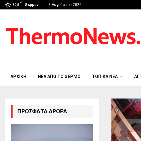
C
Θέρμον
3 Αυγούστου 2026
32.5
ΑΡΧΙΚΉ
ΝΈΑ ΑΠΟ ΤΟ ΘΈΡΜΟ
ΤΟΠΙΚΆ ΝΈΑ
ΑΓ
ΠΡΌΣΦΑΤΑ ΆΡΘΡΑ