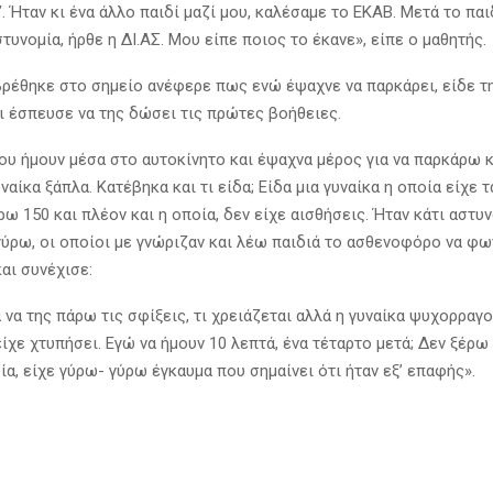
 Ήταν κι ένα άλλο παιδί μαζί μου, καλέσαμε το ΕΚΑΒ. Μετά το παι
τυνομία, ήρθε η ΔΙ.ΑΣ. Μου είπε ποιος το έκανε», είπε ο μαθητής.
βρέθηκε στο σημείο ανέφερε πως ενώ έψαχνε να παρκάρει, είδε 
ι έσπευσε να της δώσει τις πρώτες βοήθειες.
μου ήμουν μέσα στο αυτοκίνητο και έψαχνα μέρος για να παρκάρω 
υναίκα ξάπλα. Κατέβηκα και τι είδα; Είδα μια γυναίκα η οποία είχε 
ρω 150 και πλέον και η οποία, δεν είχε αισθήσεις. Ήταν κάτι αστυν
 γύρω, οι οποίοι με γνώριζαν και λέω παιδιά το ασθενοφόρο να φω
και συνέχισε:
να της πάρω τις σφίξεις, τι χρειάζεται αλλά η γυναίκα ψυχορραγο
ίχε χτυπήσει. Εγώ να ήμουν 10 λεπτά, ένα τέταρτο μετά; Δεν ξέρω 
ία, είχε γύρω- γύρω έγκαυμα που σημαίνει ότι ήταν εξ’ επαφής».