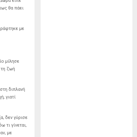
 Δώρα είπε
πως θα πάει
γράφτηκε με
ίο μίλησε
 τη ζωή
 στη διπλανή
ή, γιατί
α, δεν γύρισε
ω τι γίνεται,
αν, με