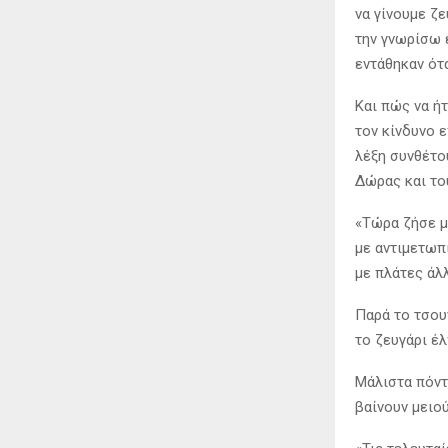
να γίνουμε ζε
την γνωρίσω 
εντάθηκαν ότα
Και πώς να ήτ
τον κίνδυνο 
λέξη συνθέτο
Δώρας και το
«Τώρα ζήσε μέ
με αντιμετωπί
με πλάτες άλλ
Παρά το τσου
το ζευγάρι έλ
Μάλιστα πόντ
βαίνουν μειο