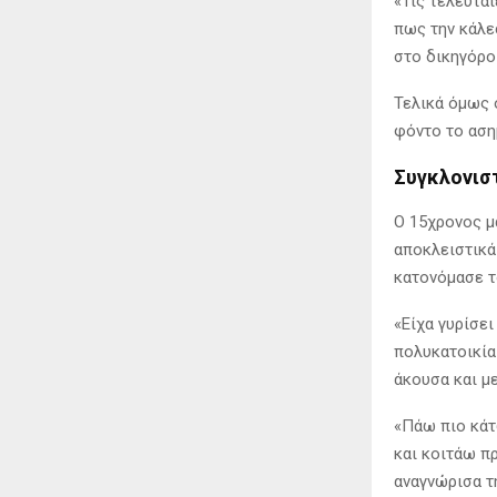
«Τις τελευταί
πως την κάλε
στο δικηγόρο
Τελικά όμως 
φόντο το ασημ
Συγκλονισ
Ο 15χρονος μ
αποκλειστικά
κατονόμασε τ
«Είχα γυρίσει
πολυκατοικία 
άκουσα και μ
«Πάω πιο κάτ
και κοιτάω πρ
αναγνώρισα τη