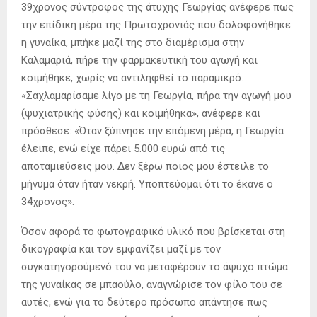
39χρονος σύντροφος της άτυχης Γεωργίας ανέφερε πως
την επίδικη μέρα της Πρωτοχρονιάς που δολοφονήθηκε
η γυναίκα, μπήκε μαζί της στο διαμέρισμα στην
Καλαμαριά, πήρε την φαρμακευτική του αγωγή και
κοιμήθηκε, χωρίς να αντιληφθεί το παραμικρό.
«Σαχλαμαρίσαμε λίγο με τη Γεωργία, πήρα την αγωγή μου
(ψυχιατρικής φύσης) και κοιμήθηκα», ανέφερε και
πρόσθεσε: «Όταν ξύπνησε την επόμενη μέρα, η Γεωργία
έλειπε, ενώ είχε πάρει 5.000 ευρώ από τις
αποταμιεύσεις μου. Δεν ξέρω ποιος μου έστειλε το
μήνυμα όταν ήταν νεκρή. Υποπτεύομαι ότι το έκανε ο
34χρονος».
Όσον αφορά το φωτογραφικό υλικό που βρίσκεται στη
δικογραφία και τον εμφανίζει μαζί με τον
συγκατηγορούμενό του να μεταφέρουν το άψυχο πτώμα
της γυναίκας σε μπαούλο, αναγνώρισε τον φίλο του σε
αυτές, ενώ για το δεύτερο πρόσωπο απάντησε πως