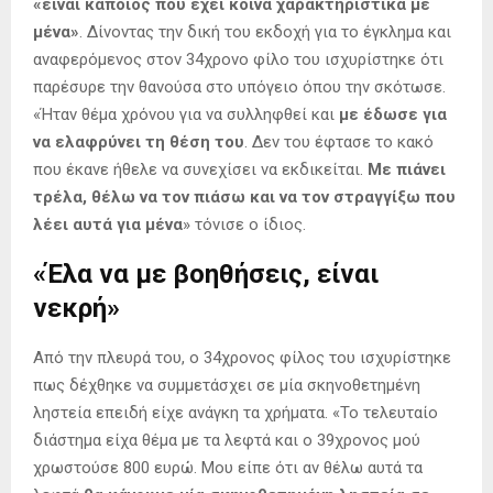
«είναι κάποιος που έχει κοινά χαρακτηριστικά με
μένα»
. Δίνοντας την δική του εκδοχή για το έγκλημα και
αναφερόμενος στον 34χρονο φίλο του ισχυρίστηκε ότι
παρέσυρε την θανούσα στο υπόγειο όπου την σκότωσε.
«Ήταν θέμα χρόνου για να συλληφθεί και
με έδωσε για
να ελαφρύνει τη θέση του
. Δεν του έφτασε το κακό
που έκανε ήθελε να συνεχίσει να εκδικείται.
Με πιάνει
τρέλα, θέλω να τον πιάσω και να τον στραγγίξω που
λέει αυτά για μένα
» τόνισε ο ίδιος.
«Έλα να με βοηθήσεις, είναι
νεκρή»
Από την πλευρά του, ο 34χρονος φίλος του ισχυρίστηκε
πως δέχθηκε να συμμετάσχει σε μία σκηνοθετημένη
ληστεία επειδή είχε ανάγκη τα χρήματα. «Το τελευταίο
διάστημα είχα θέμα με τα λεφτά και ο 39χρονος μού
χρωστούσε 800 ευρώ. Μου είπε ότι αν θέλω αυτά τα