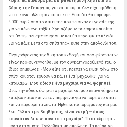
λεφτά
θα κάνουμε μία σκηνοθετημένη ληστεία σε
βάρος της Γεωργίας
για να τα πάρω. Δεν είχα πρόθεση
να το κάνω αλλά ήταν πειστικός. Είπε ότι θα πάρουμε
8.000 ευρώ από το σπίτι της που τα είχαν οι γονείς της
για να πάνε ένα ταξίδι. Χρειαζόμουν τα λεφτά και είπε
ότι θα την ακινητοποιήσουμε και θα πάρουμε το κλειδί
για να πάμε μετά στο σπίτι της», είπε στην απολογία του.
Περιγράφοντας την δική του εκδοχή και όσα φέρονται να
είχαν προ-συνεννοηθεί με τον συγκατηγορούμενό του, ο
ίδιος σημείωσε: «Μου είπε ότι πρέπει να είμαι πάνω στο
σπίτι και όταν έρθουν θα κάνει ένα “βηχαλάκι” για να
καταλάβω.
Μου έδωσε ένα μαχαίρι για να φοβηθεί
.
Όταν την έδεσε άφησα το μαχαίρι και μου έκανε νόημα να
κατέβω κάτω και να τον περιμένω για να πάμε στο σπίτι
και να πάρουμε τα λεφτά. Ήρθε κάτω ταραγμένος και μου
λέει
“έλα να με βοηθήσεις, είναι νεκρή – όπως
κουνιόταν έπεσε πάνω στο μαχαίρι”
. Το στρώμα ήταν
μέσα στα αίματα. Τρελάθηκα, με απείλησε. Τα καθάρισε.