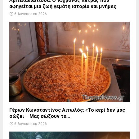
Αμπελακιώτισσα: Ο 93χρονος πετράς που
αφηγείται μια ζωή γεμάτη ιστορία και μνήμες
6 Αυγούστου 2026
Γέρων Κωνσταντίνος Αιτωλός: «Το κερί δεν μας
σώζει – Μας σώζουν τα...
6 Αυγούστου 2026