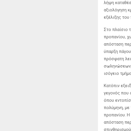
λήψη καταθέσ
αξιολόγηση κ
εξέλιξης του
Στο πλαίσιο 
προπανίου, χω
απόσταση περ
ύπαρξη πάγου
πρόσφατη λει
σωληνώσεων, 
ισόγειο τμήμ
Κατόπιν εξει
γεγονός που 
όπου εντοπίσ
πολύμηνη, με
προπανίου. Η
απόσταση περ
σπινθηρισμού