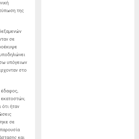
νική
οτύπωση της
 δεξαμενών
νταν σε
προέκυψε
 υποδηλώνει
έσω υπόγειων
έρχονταν στο
 έδαφος,
 εκατοστών,
 ότι ήταν
ρώσεις
θηκε σε
 παρουσία
άστασης και