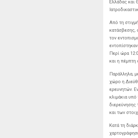
Ελλάδας και 
Ιατροδικαστι
Από τη στιγμ
κατάσβεσης, 
τον εντοπισμό
εντοπίστηκαν
Περί ώρα 12:0
και η πέμπτη
Παράλληλα, μ
χώρο η Διεύθ
ερευνητών. Ε
κλιμάκια υπό
διερεύνησης 
και των στοι
Κατά τη διάρ
χαρτογράφηση