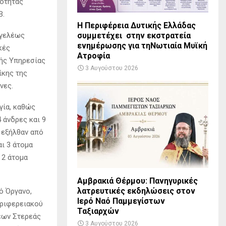
νότητας
Β.
Η Περιφέρεια Δυτικής Ελλάδας
γγελέως
συμμετέχει στην εκστρατεία
ενημέρωσης για τηΝωτιαία Μυϊκή
κές
Ατροφία
κής Υπηρεσίας
3 Αυγούστου 2026
ίκης της
νες.
γία, καθώς
 άνδρες και 9
) εξήλθαν από
ι 3 άτομα
 2 άτομα
Αμβρακιά Θέρμου: Πανηγυρικές
λατρευτικές εκδηλώσεις στον
ό Όργανο,
Ιερό Ναό Παμμεγίστων
εριφερειακού
Ταξιαρχών
εων Στερεάς
3 Αυγούστου 2026