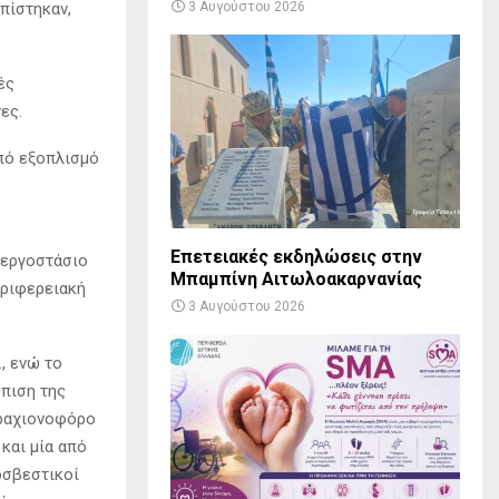
πίστηκαν,
3 Αυγούστου 2026
ές
ες.
από εξοπλισμό
Επετειακές εκδηλώσεις στην
 εργοστάσιο
Μπαμπίνη Αιτωλοακαρνανίας
εριφερειακή
3 Αυγούστου 2026
, ενώ το
ώπιση της
βραχιονοφόρο
και μία από
οσβεστικοί