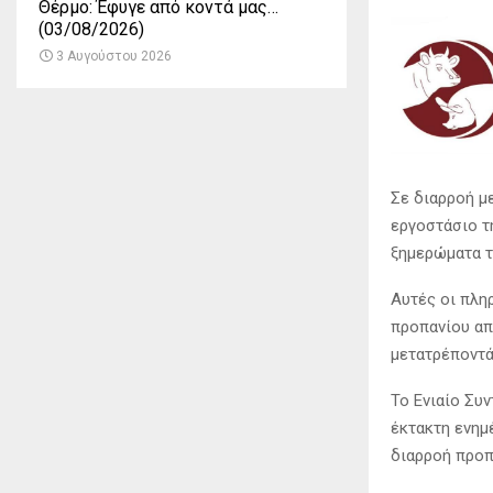
Θέρμο: Έφυγε από κοντά μας…
(03/08/2026)
3 Αυγούστου 2026
Σε διαρροή μ
εργοστάσιο τ
ξημερώματα τ
Αυτές οι πλη
προπανίου απ
μετατρέποντά
Το Ενιαίο Συ
έκτακτη ενημ
διαρροή προπ