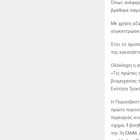
Όπως ανέφερε
βρέθηκε πάγο
Με χρήση αζώ
συγκεντρώσει
Έτσι το προπ
της εγκατάστ
Ολόκληρη η α
«Τις πρώτες 
βιομηχανίας 
Ενότητα Τρικ
Η Πυροσβεστι
πρώτο πυροσβε
πυρκαγιάς κι
όχημα, 9 βοη
την 7η ΕΜΑΚ 