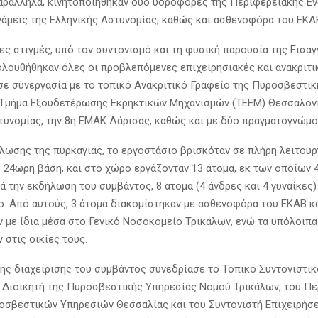
αράλληλα, κινητοποιήθηκαν δύο υδροφόρες της Περιφερειακής Ε
νάμεις της Ελληνικής Αστυνομίας, καθώς και ασθενοφόρα του ΕΚΑ
ες στιγμές, υπό τον συντονισμό και τη φυσική παρουσία της Εισα
ολουθήθηκαν όλες οι προβλεπόμενες επιχειρησιακές και ανακριτι
 σε συνεργασία με το τοπικό Ανακριτικό Γραφείο της Πυροσβεστι
 Τμήμα Εξουδετέρωσης Εκρηκτικών Μηχανισμών (ΤΕΕΜ) Θεσσαλον
τυνομίας, την 8η ΕΜΑΚ Λάρισας, καθώς και με δύο πραγματογνώμο
λωσης της πυρκαγιάς, το εργοστάσιο βρισκόταν σε πλήρη λειτουρ
ε 24ωρη βάση, και στο χώρο εργάζονταν 13 άτομα, εκ των οποίων 4
ά την εκδήλωση του συμβάντος, 8 άτομα (4 άνδρες και 4 γυναίκες
ο. Από αυτούς, 3 άτομα διακομίστηκαν με ασθενοφόρα του ΕΚΑΒ κα
 με ίδια μέσα στο Γενικό Νοσοκομείο Τρικάλων, ενώ τα υπόλοιπα
 στις οικίες τους.
της διαχείρισης του συμβάντος συνεδρίασε το Τοπικό Συντονιστικ
 Διοικητή της Πυροσβεστικής Υπηρεσίας Νομού Τρικάλων, του Π
οσβεστικών Υπηρεσιών Θεσσαλίας και του Συντονιστή Επιχειρήσ