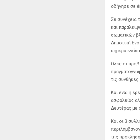
οδήγησε σε έ
Σε συνέχεια 
και παραλείψ
σωματικών βλ
Δημοτική Ενό
σήμερα ενώπι
Όλες οι προβ
πραγματογνωμο
τις συνθήκες
Και ενώ η έρε
ασφαλείας αλ
Δευτέρας με 
Και οι 3 συλ
περιλαμβάνον
της πρόκληση