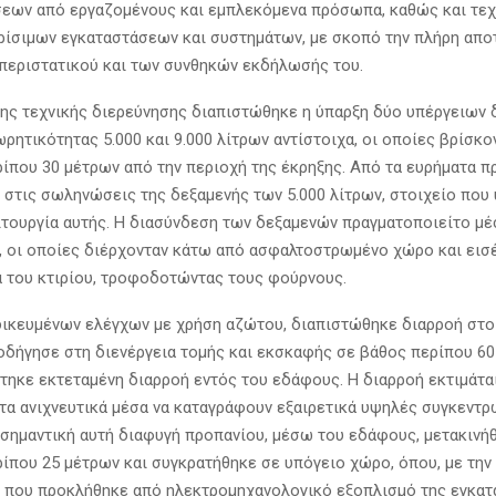
εων από εργαζομένους και εμπλεκόμενα πρόσωπα, καθώς και τεχ
ρίσιμων εγκαταστάσεων και συστημάτων, με σκοπό την πλήρη απ
 περιστατικού και των συνθηκών εκδήλωσής του.
της τεχνικής διερεύνησης διαπιστώθηκε η ύπαρξη δύο υπέργειων
ρητικότητας 5.000 και 9.000 λίτρων αντίστοιχα, οι οποίες βρίσκο
ίπου 30 μέτρων από την περιοχή της έκρηξης. Από τα ευρήματα 
 στις σωληνώσεις της δεξαμενής των 5.000 λίτρων, στοιχείο που
τουργία αυτής. Η διασύνδεση των δεξαμενών πραγματοποιείτο μ
οι οποίες διέρχονταν κάτω από ασφαλτοστρωμένο χώρο και εισ
α του κτιρίου, τροφοδοτώντας τους φούρνους.
δικευμένων ελέγχων με χρήση αζώτου, διαπιστώθηκε διαρροή στο
οδήγησε στη διενέργεια τομής και εκσκαφής σε βάθος περίπου 60
τηκε εκτεταμένη διαρροή εντός του εδάφους. Η διαρροή εκτιμάται
 τα ανιχνευτικά μέσα να καταγράφουν εξαιρετικά υψηλές συγκεντ
 σημαντική αυτή διαφυγή προπανίου, μέσω του εδάφους, μετακινή
ίπου 25 μέτρων και συγκρατήθηκε σε υπόγειο χώρο, όπου, με την
 που προκλήθηκε από ηλεκτρομηχανολογικό εξοπλισμό της εγκατ