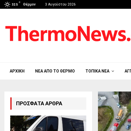
C
Θέρμον
3 Αυγούστου 2026
32.5
ΑΡΧΙΚΉ
ΝΈΑ ΑΠΟ ΤΟ ΘΈΡΜΟ
ΤΟΠΙΚΆ ΝΈΑ
ΑΓ
ΠΡΌΣΦΑΤΑ ΆΡΘΡΑ