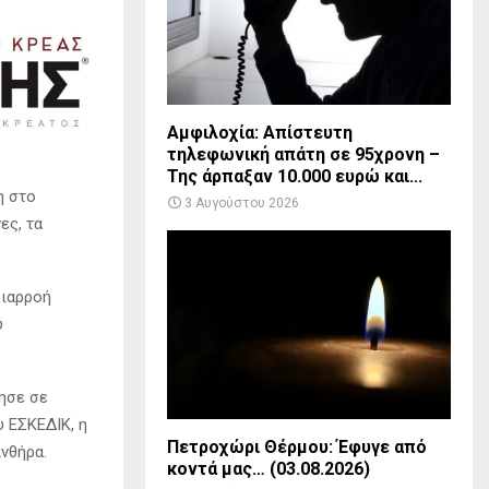
Αμφιλοχία: Απίστευτη
τηλεφωνική απάτη σε 95χρονη –
Της άρπαξαν 10.000 ευρώ και...
η στο
3 Αυγούστου 2026
ες, τα
διαρροή
υ
ησε σε
υ EΣKEΔIK, η
Πετροχώρι Θέρμου: Έφυγε από
νθήρα.
κοντά μας… (03.08.2026)