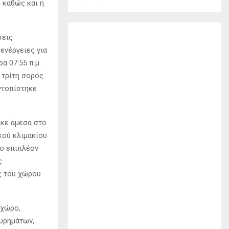
 καθώς και η
σεις
ενέργειες για
α 07:55 π.μ.
 τρίτη σορός.
εντοπίστηκε
κε άμεσα στο
κού κλιμακίου
ο επιπλέον
ς
ς του χώρου
 χώρο,
ευρημάτων,