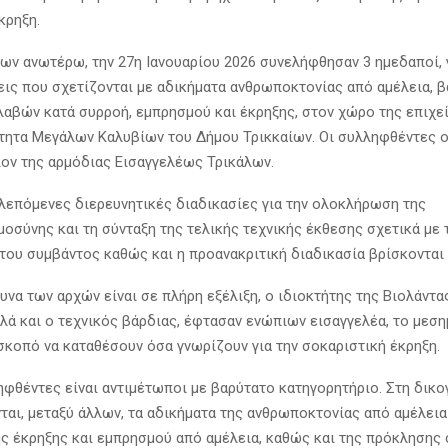
κρηξη.
των ανωτέρω, την 27η Ιανουαρίου 2026 συνελήφθησαν 3 ημεδαποί, 
εις που σχετίζονται με αδικήματα ανθρωποκτονίας από αμέλεια, 
αβών κατά συρροή, εμπρησμού και έκρηξης, στον χώρο της επιχε
τητα Μεγάλων Καλυβίων του Δήμου Τρικκαίων. Οι συλληφθέντες 
ον της αρμόδιας Εισαγγελέως Τρικάλων.
λεπόμενες διερευνητικές διαδικασίες για την ολοκλήρωση της
σύνης και τη σύνταξη της τελικής τεχνικής έκθεσης σχετικά με τ
 του συμβάντος καθώς και η προανακριτική διαδικασία βρίσκονται 
υνα των αρχών είναι σε πλήρη εξέλιξη, ο ιδιοκτήτης της Βιολάντας
λά και ο τεχνικός βάρδιας, έφτασαν ενώπιων εισαγγελέα, το μεση
σκοπό να καταθέσουν όσα γνωρίζουν για την σοκαριστική έκρηξη.
ληφθέντες είναι αντιμέτωποι με βαρύτατο κατηγορητήριο. Στη δικ
ται, μεταξύ άλλων, τα αδικήματα της ανθρωποκτονίας από αμέλεια
ς έκρηξης και εμπρησμού από αμέλεια, καθώς και της πρόκλησης