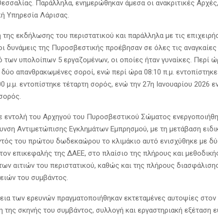
Θεσσαλίας. Παράλληλα, ενημερώθηκαν άμεσα οι ανακριτικές Αρχές,
κή Υπηρεσία Λάρισας.
ή της εκδήλωσης του περιστατικού και παράλληλα με τις επιχειρή
οι δυνάμεις της Πυροσβεστικής προέβησαν σε όλες τις αναγκαίες 
 των υπολοίπων 5 εργαζομένων, οι οποίες ήταν γυναίκες. Περί ώρ
 δύο απανθρακωμένες σοροί, ενώ περί ώρα 08:10 π.μ. εντοπίστηκε
0 μ.μ. εντοπίστηκε τέταρτη σορός, ενώ την 27η Ιανουαρίου 2026 
 σορός.
ε εντολή του Αρχηγού του Πυροσβεστικού Σώματος ενεργοποιήθη
υνση Αντιμετώπισης Εγκλημάτων Εμπρησμού, με τη μετάβαση ειδι
ντός του πρώτου δωδεκαώρου το κλιμάκιο αυτό ενισχύθηκε με δύ
 τον επικεφαλής της ΔΑΕΕ, στο πλαίσιο της πλήρους και μεθοδική
των αιτιών του περιστατικού, καθώς και της πλήρους διασφάλιση
χειών του συμβάντος.
κεια των ερευνών πραγματοποιήθηκαν εκτεταμένες αυτοψίες στον
 της σκηνής του συμβάντος, συλλογή και εργαστηριακή εξέταση 