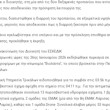
 ο διοικητής, στη μία από τις δύο δεξαμενές προπανίου που εντο
ς που αποδεικνύει την πρόσφατη λειτουργία της.
του, διαπιστώθηκε η διαρροή του προπανίου, σε εξαιρετικά υψηλ
ς, γεγονός που αποδεικνύει πως η διαρροή ξεκίνησε πριν από μήν
άνιο εγκλωβίστηκε στο υπόγειο και με την πρόσκληση σπινθήρα 
ασης, προκλήθηκε η έκρηξη.
νακοίνωση του Διοικητή του EΣKEΔIK
πρωινές ώρες της 26ης Ιανουαρίου 2026 εκδηλώθηκε πυρκαγιά σε
τροφίμων με την επωνυμία “Βιολάντα”, το οποίο βρίσκεται στην Π
άλων.
κή Υπηρεσία Τρικάλων ειδοποιήθηκε για το συμβάν στις 03:56 π.μ.
στικό όχημα αφίχθη στο σημείο στις 04:11 π.μ.. Για την αντιμετ
νητοποιήθηκαν συνολικά 13 πυροσβεστικά υδροφόρα οχήματα, 1 
θητικά οχήματα, 2 ομάδες της ΕΜΑΚ (μία από την 8η ΕΜΑΚ Λάρισας 
Λαμίας), καθώς και 1 ομάδα Drone. Συνολικά έλαβαν μέρος 53 πυρ