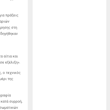
για πράξεις
βαριών
ίρησης στη
οδηγήθηκαν
α αίτια και
σε εξέλιξη».
, ο τεχνικός
μέρι της
ογραφία
 κατά συρροή,
 σωματικών