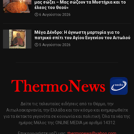
μας σώζει – Μας σώζουν τα Μυστήρια και το
έλεος του Θεού»
6 Αυγούστου 2026
Μέγα Δένδρο: Η άγνωστη μαρτυρία για το
πατρικό σπίτι του Αγίου Ευγενίου του Αιτωλού
5 Αυγούστου 2026
Δείτε τις τελευταίες ειδήσεις από το Θέρμο, την
Αιτωλοακαρνανία, την Ελλάδα και τον κόσμο και ενημερωθείτε
για τα έκτακτα γεγονότα σε κοινωνία και πολιτική. Όλα τα νέα της
ημέρας Μέλος της ONLINE MEDIA με αριθμό 14312
Επικοινωνήστε μαζί μας:
thermonews@yahoo.com