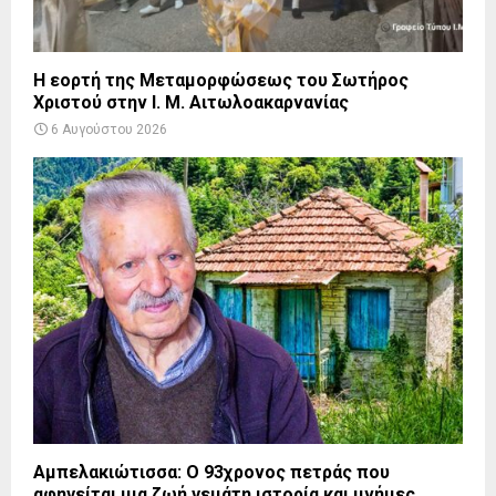
Η εορτή της Μεταμορφώσεως του Σωτήρος
Χριστού στην Ι. Μ. Αιτωλοακαρνανίας
6 Αυγούστου 2026
Αμπελακιώτισσα: Ο 93χρονος πετράς που
αφηγείται μια ζωή γεμάτη ιστορία και μνήμες