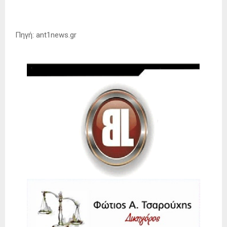
Πηγή: ant1news.gr