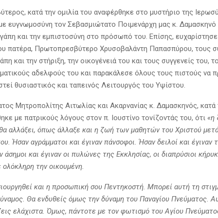
ύτερος, κατά την ομιλία του αναφέρθηκε στο μυστήριο της Ιερωσύ
με ευγνωμοσύνη τον Σεβασμιώτατο Ποιμενάρχη μας κ. Δαμασκηνό 
αγάπη και την εμπιστοσύνη στο πρόσωπό του. Επίσης, ευχαρίστησε
ου πατέρα, Πρωτοπρεσβύτερο Χρυσοβαλάντη Παπασπύρου, τους σ
γάπη και την στήριξη, την οικογένειά του και τους συγγενείς του, 
υματικούς αδελφούς του και παρακάλεσε όλους τους πιστούς να π
στεί θυσιαστικός και ταπεινός Λειτουργός του Υψίστου.
τος Μητροπολίτης Αιτωλίας και Ακαρνανίας κ. Δαμασκηνός, κατά 
ηκε με πατρικούς λόγους στον π. Ιουστίνο τονίζοντάς του, ότι
«η
 θα αλλάξει, όπως άλλαξε και η ζωή των μαθητών του Χριστού μετ
υ. Ήσαν αγράμματοι και έγιναν πάνσοφοι. Ήσαν δειλοί και έγιναν 
ν άσημοι και έγιναν οι πυλώνες της Εκκλησίας, οι διαπρύσιοι κήρυ
ε ολόκληρη την οικουμένη.
σιουργηθεί και η προσωπική σου Πεντηκοστή. Μπορεί αυτή τη στιγ
δύναμος. Θα ενδυθείς όμως την δύναμη του Παναγίου Πνεύματος. Α
ζεις ελάχιστα. Όμως, πάντοτε με τον φωτισμό του Αγίου Πνεύματο