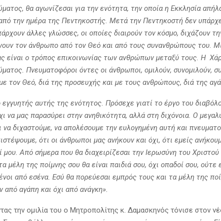
ματος, θα αγωνίζεσαι για την ενότητα, την οποία η Εκκλησία απήλ
από την ημέρα της Πεντηκοστής. Μετά την Πεντηκοστή δεν υπάρχε
άρχουν άλλες γλώσσες, οι οποίες διαιρούν τον κόσμο, διχάζουν τη
νουν τον άνθρωπο από τον Θεό και από τους συνανθρώπους του. Μι
ας είναι ο τρόπος επικοινωνίας των ανθρώπων μεταξύ τους. Η Χά
ματος. Πνευματοφόροι όντες οι άνθρωποι, ομιλούν, συνομιλούν, συ
ε τον Θεό, διά της προσευχής και με τους ανθρώπους, διά της αγ
ο εγγυητής αυτής της ενότητος. Πρόσεχε γιατί το έργο του διαβόλ
χι να μας παρασύρει στην ανηθικότητα, αλλά στη διχόνοια. Ο μεγα
ι να διχαστούμε, να απολέσουμε την ευλογημένη αυτή και πνευματ
ιστέψουμε, ότι οι άνθρωποι μας ανήκουν και όχι, ότι εμείς ανήκου
 μου. Από σήμερα που θα διαχειρίζεσαι την Ιερωσύνη του Χριστού 
τα μέλη της ποίμνης σου θα είναι παιδιά σου, όχι οπαδοί σου, ούτε 
νοι από εσένα. Εσύ θα πορεύεσαι εμπρός τους και τα μέλη της πο
 από αγάπη και όχι από ανάγκη».
ας την ομιλία του ο Μητροπολίτης κ. Δαμασκηνός τόνισε στον νέ