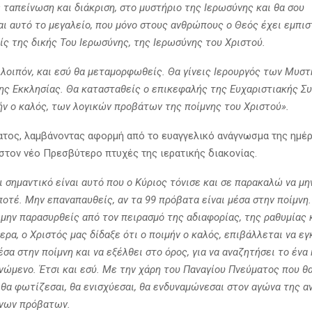
ε ταπείνωση και διάκριση, στο μυστήριο της Ιερωσύνης και θα σου
ι αυτό το μεγαλείο, που μόνο στους ανθρώπους ο Θεός έχει εμπισ
ίς της δικής Του Ιερωσύνης, της Ιερωσύνης του Χριστού.
 λοιπόν, και εσύ θα μεταμορφωθείς. Θα γίνεις Ιερουργός των Μυσ
της Εκκλησίας. Θα κατασταθείς ο επικεφαλής της Ευχαριστιακής Σ
μήν ο καλός, των λογικών προβάτων της ποίμνης του Χριστού».
τος, λαμβάνοντας αφορμή από το ευαγγελικό ανάγνωσμα της ημέρ
στον νέο Πρεσβύτερο πτυχές της ιερατικής διακονίας.
 σημαντικό είναι αυτό που ο Κύριος τόνισε και σε παρακαλώ να μη
οτέ. Μην επαναπαυθείς, αν τα 99 πρόβατα είναι μέσα στην ποίμνη
μην παρασυρθείς από τον πειρασμό της αδιαφορίας, της ραθυμίας 
ερα, ο Χριστός μας δίδαξε ότι ο ποιμήν ο καλός, επιβάλλεται να ε
σα στην ποίμνη και να εξέλθει στο όρος, για να αναζητήσει το ένα 
νώμενο. Έτσι και εσύ. Με την χάρη του Παναγίου Πνεύματος που θ
, θα φωτίζεσαι, θα ενισχύεσαι, θα ενδυναμώνεσαι στον αγώνα της 
νων πρόβατων.