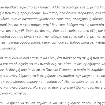
λά πρόβατα έξω από την ποίμνη. Άλλα τα διώξαμε εμείς, με τα λάθ
σμό που τους προξενήσαμε. Άλλα πρόβατα έφυγαν παρασυρόμενα α
κινδυνεύουν να κατασπαραχθούν από τους προβατόσχημους λύκους.
ισήλθαν ποτέ στην ποίμνη, γιατί δεν τους δόθηκε ποτέ η ευκαιρία
ες γι’ αυτή την θλιβερή κατάσταση. Εσύ, από τούδε και στο εξής ως
παιδιά σου που είναι εκτός της ποίμνης και να τα καλείς, με την τ
 την πνευματοφόρο, πλέον, υπόστασή σου να έρθουν μέσα στην ποίμ
 Εκκλησίας.
υ θα ήθελα να σου επισημάνω είναι, ότι πάντοτε τη στιγμή που θα
 και τα αδιέξοδα, να μην πιστέψεις, ότι είσαι μόνος, αβοήθητος κα
ς. Η δύναμή σου θα είναι το Πανάγιο Πνεύμα, το οποίο θα λαμβάνε
ς και αγωνιζόμενος να διατηρήσεις την καρδιά, την ψυχή και το σ
παντός μολυσμού σαρκός και πνεύματος”. Να παραμένεις πάντοτε
 και αγωνιζόμενος. Να είσαι το πρότυπο, η πυξίδα και ο πήχης γι
ς σου κοινότητος.
που θα ήθελα να σου επισημάνω είναι, ότι ως Ιερεύς πλέον, με τη χ