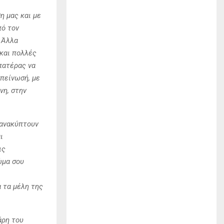
η μας και με
πό τον
 Άλλα
 και πολλές
 πατέρας να
απείνωσή, με
νη, στην
 ανακύπτουν
ι
ις
ώμα σου
α τα μέλη της
άρη του