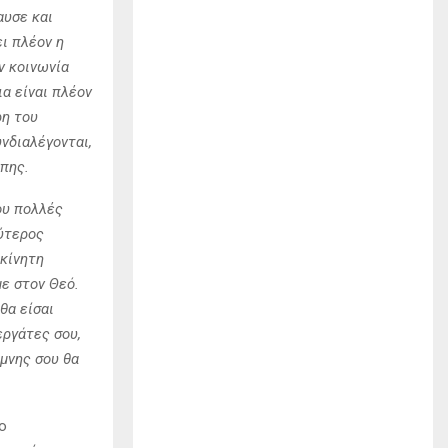
αυσε και
ι πλέον η
ν κοινωνία
α είναι πλέον
ρη του
νδιαλέγονται,
άπης.
ου πολλές
λύτερος
οκίνητη
με στον Θεό.
θα είσαι
εργάτες σου,
ίμνης σου θα
ο