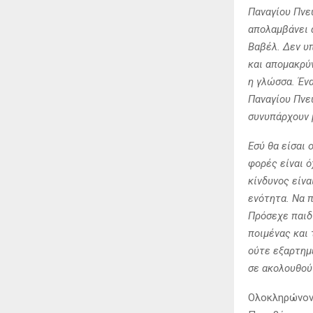
Παναγίου Πνεύ
απολαμβάνει 
Βαβέλ. Δεν υπ
και απομακρύ
η γλώσσα. Έν
Παναγίου Πνεύ
συνυπάρχουν μ
Εσύ θα είσαι 
φορές είναι ό
κίνδυνος είνα
ενότητα. Να π
Πρόσεχε παιδί
ποιμένας και 
ούτε εξαρτημέ
σε ακολουθούν
Ολοκληρώνοντ