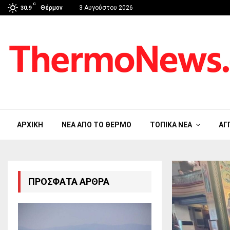
C
Θέρμον
3 Αυγούστου 2026
30.9
ΑΡΧΙΚΉ
ΝΈΑ ΑΠΟ ΤΟ ΘΈΡΜΟ
ΤΟΠΙΚΆ ΝΈΑ
ΑΓ
ΠΡΌΣΦΑΤΑ ΆΡΘΡΑ