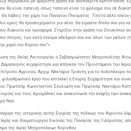
«Σε περιβάλλω με αμέριστη αγάπη και ανυπόκριτη εμπιστοσύνη. Εί
σου θα είναι ταπεινή, όπως ταπεινό είναι το φρόνημα που σε διακα
. Θα λάβεις την χάρη του Παναγίου Πνεύματος. Τίποτα άλλο πλέον 
λοι εμείς θα προσευχόμαστε για σένα. Θα είμαστε δίπλα σου για ν
σου διακονία και προσφορά. Στηρίξου στην αγάπη του Επισκόπου σο
σου πατρός, των κατά πνεύμα αδελφών σου και όλων των μελών τη
την χαρά του Κυρίου σου”».
λυση της Θείας Λειτουργίας ο Σεβασμιώτατος Μητροπολίτης Αιτω
. Δαμασκηνός ευχαρίστησε και επήνεσε τον Προϊστάμενο του Ιερο
πίτροπο Αγρινίου, Αρχιμ. Νεκτάριο Τριάντη, για το πολύπλευρο πο
ι φιλανθρωπικό έργο που επιτελεί η Ενορία. Ευχαρίστησε και συν
αού, Πρωτοπρ. Κωνσταντίνο Σουλιώτη και Πρωτοπρ. Νεκτάριο Καττ
Ενορίας και τους Ιεροψάλτες και ανακοίνωσε την έναρξη των ανακ
ερό Ναό.
ανήγυρη της ιστορικής αυτής Ενορίας της πόλεως του Αγρινίου λά
 Ιεράς και Θαυματουργού Εικόνας της Παναγίας της Γιάτρισσας, α
ημα της Ιεράς Μητροπόλεως Κορίνθου.