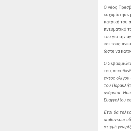
Ο νέος Πρεσβ
ευχαρίστησε 
πατρική του 
πνευματικό τ
του για την α
και τους πνε
ώστε να κατα
Ο Σεβασμιώτα
του, απευθύνθ
εντός ολίγου
του Παρακλήτο
ανδρείοι. Ήσα
Ευαγγελίου σ
Έτσι θα τελε
αισθάνεσαι α
στιγμή γνωρί