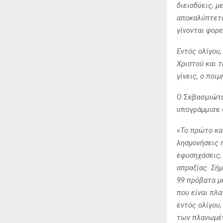
διεισδύεις, μ
αποκαλύπτετα
γίνονται φορε
Εντός ολίγου,
Χριστού και 
γίνεις, ο ποι
Ο Σεβασμιώτα
υπογράμμισε 
«Το πρώτο και
λησμονήσεις π
εφυσηχάσεις, 
απραξίας. Σήμ
99 πρόβατα μέ
που είναι πλα
εντός ολίγου
των πλανωμέ