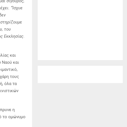
μαι σίγουρος,
τέχει.
“Ίσχυε
δεν
α στηρίζουμε
υ, του
ς Εκκλησίας.
λίας και
ύ Ναού και
ιμαντικό,
εχάρη τους
ή, όλα τα
αινιστικών
μπρυνε η
πό το ομώνυμο