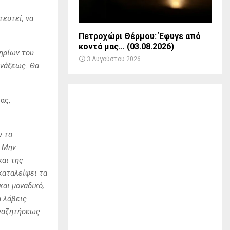
τευτεί, να
Πετροχώρι Θέρμου: Έφυγε από
κοντά μας… (03.08.2026)
τηρίων του
3 Αυγούστου 2026
υνάξεως. Θα
ας,
ν το
. Μην
και της
γκαταλείψει τα
και μοναδικό,
α λάβεις
αναζητήσεως