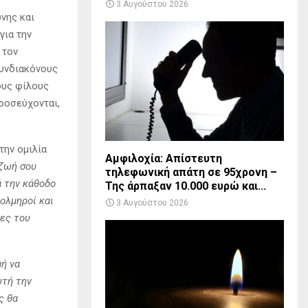
3 Αυγούστου 2026
νης και
για την
 τον
υνδιακόνους
τους φίλους
ροσεύχονται,
την ομιλία
Αμφιλοχία: Απίστευτη
 ζωή σου
τηλεφωνική απάτη σε 95χρονη –
ά την κάθοδο
Της άρπαξαν 10.000 ευρώ και...
τολμηροί και
3 Αυγούστου 2026
κες του
μή να
υτή την
ς θα