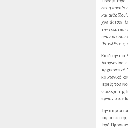
Πρεσβύτερο:
ότι η πορεία 
και ανδρίζου
”
χρειάζεσαι. Ό
την ιερατική 
πνευματικού 
“Είσελθε εις 
Κατά την από
Ακαρνανίας κ
Αρχιερατικό Ε
κοινωνικό κα
Ιερείς του Ν
στελέχη της 
έργων στον Ι
Την ετήσια π
παρουσία της
Ιερό Προσκύν