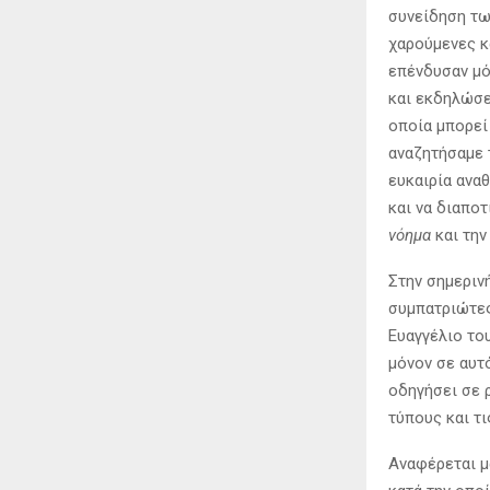
συνείδηση τω
χαρούμενες κ
επένδυσαν μό
και εκδηλώσε
οποία μπορεί
αναζητήσαμε 
ευκαιρία ανα
και να διαποτ
νόημα
και τη
Στην σημεριν
συμπατριώτες 
Ευαγγέλιο το
μόνον σε αυτ
οδηγήσει σε 
τύπους και τι
Αναφέρεται μ