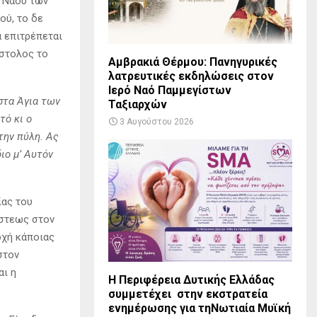
υ Ναού των
ού, το δε
α επιτρέπεται
όστολος το
Αμβρακιά Θέρμου: Πανηγυρικές
λατρευτικές εκδηλώσεις στον
Ιερό Ναό Παμμεγίστων
στα Άγια των
Ταξιαρχών
τό κι ο
3 Αυγούστου 2026
 την πύλη. Ας
ιο μ’ Αυτόν
ίας του
ίστεως στον
οχή κάποιας
στον
αι η
Η Περιφέρεια Δυτικής Ελλάδας
συμμετέχει στην εκστρατεία
ενημέρωσης για τηΝωτιαία Μυϊκή