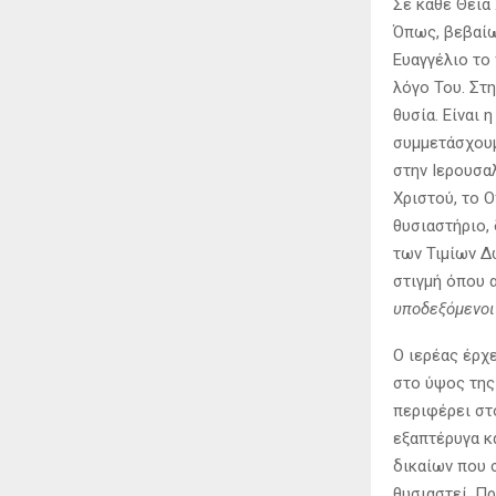
Σε κάθε Θεία
Όπως, βεβαίω
Ευαγγέλιο το 
λόγο Του. Στ
θυσία. Είναι 
συμμετάσχουμ
στην Ιερουσα
Χριστού, το 
θυσιαστήριο,
των Τιμίων Δ
στιγμή όπου 
υποδεξόμενοι
Ο ιερέας έρχε
στο ύψος της 
περιφέρει στ
εξαπτέρυγα κ
δικαίων που 
θυσιαστεί. Π