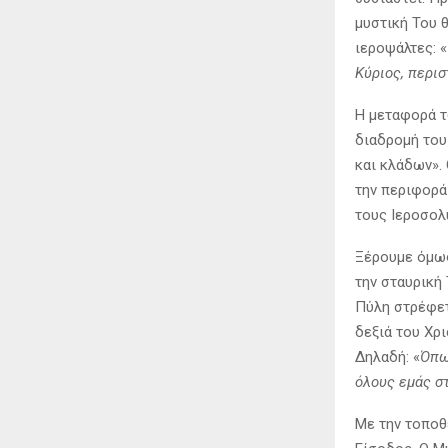
μυστική Του 
ιεροψάλτες: «
Κύριος, περι
Η μεταφορά τ
διαδρομή του
και κλάδων».
την περιφορά
τους Ιεροσολυ
Ξέρουμε όμως
την σταυρική 
Πύλη στρέφετ
δεξιά του Χρι
Δηλαδή: «
Όπω
όλους εμάς σ
Με την τοποθ