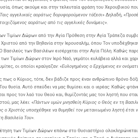
θυσία, όπως ακούμε και στην τελευταία φράση του Χερουβικού πο
Ταις αγγελικαίς αοράτως δορυφορούμενον τάξεσι
» Δηλαδή,
«Προσέ
στοιχιζόμενος αοράτως από τις αγγελικές δυνάμεις».
ων Τιμίων Δώρων από την Αγία Πρόθεση στην Αγία Τράπεζα συμβο
 Χριστού από την Βηθανία στην Ιερουσαλήμ, όπου Τον υποδέχθηκα
 Ο Βασιλεύς των Βασιλέων εισέρχεται στην Αγία Πόλη. Καθώς πα
 των Τιμίων Δώρων στον Ιερό Ναό, γεμάτοι ευλάβεια αλλά και χαρ
μίτες, οι οποίοι κραύγαζαν: «
Ευλογημένος ο Ερχόμενος εν ονόματ
 πως ο Κύριος, τότε, δεν βάδιζε προς έναν ανθρώπινο θρόνο δόξ
Του θυσία. Αυτό σπεύδει να μας θυμίσει και ο ιερέας: Καθώς φτάν
αι προς τον λαό του Θεού και, θυμίζοντάς μας τον ληστή που στ
στού, μας λέει: «
Πάντων υμών μνησθείη Κύριος ο Θεός εν τη Βασιλ
ς ο Χριστός υποσχέθηκε να θυμηθεί τον μετανιωμένο ληστή έτσι ν
τη Βασιλεία Του
».
έτηση των Τιμίων Δώρων επάνω στο Θυσιαστήριο ολοκληρώνεται