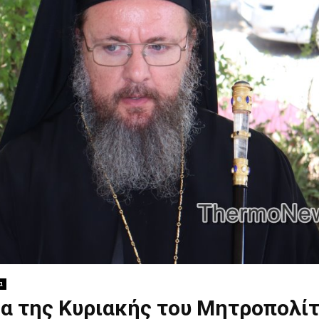
α
α της Κυριακής του Μητροπολί