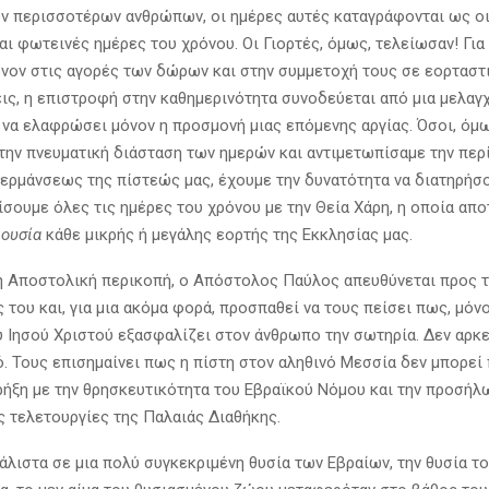
ν περισσοτέρων ανθρώπων, οι ημέρες αυτές καταγράφονται ως οι
αι φωτεινές ημέρες του χρόνου. Οι Γιορτές, όμως, τελείωσαν! Για
νον στις αγορές των δώρων και στην συμμετοχή τους σε εορταστ
ις, η επιστροφή στην καθημερινότητα συνοδεύεται από μια μελαγχ
 να ελαφρώσει μόνον η προσμονή μιας επόμενης αργίας. Όσοι, όμω
την πνευματική διάσταση των ημερών και αντιμετωπίσαμε την περ
θερμάνσεως της πίστεώς μας, έχουμε την δυνατότητα να διατηρήσ
ίσουμε όλες τις ημέρες του χρόνου με την Θεία Χάρη, η οποία απο
ν
ουσία
κάθε μικρής ή μεγάλης εορτής της Εκκλησίας μας.
ή Αποστολική περικοπή, ο Απόστολος Παύλος απευθύνεται προς 
του και, για μια ακόμα φορά, προσπαθεί να τους πείσει πως, μόνο
υ Ιησού Χριστού εξασφαλίζει στον άνθρωπο την σωτηρία. Δεν αρκ
ό. Τους επισημαίνει πως η πίστη στον αληθινό Μεσσία δεν μπορεί 
ρήξη με την θρησκευτικότητα του Εβραϊκού Νόμου και την προσή
ς τελετουργίες της Παλαιάς Διαθήκης.
άλιστα σε μια πολύ συγκεκριμένη θυσία των Εβραίων, την θυσία τ