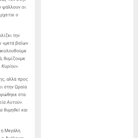
υ ψάλλουν οι
ρχεται ο
λίζει την
ν «μετά βαΐων
ρακολουθούμε
ά, θυμίζουμε
ι Κυρίου
».
ης, αλλά προς
ει στην Ωραία
αυρώθηκε στα
εία Αυτού
».
α θυμηθεί και
 η Μεγάλη