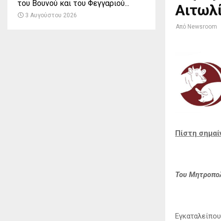
του Βουνού και του Φεγγαριού...
Αιτωλί
3 Αυγούστου 2026
Από
Newsroom
Πίστη σημαί
Του Μητροπολ
Εγκαταλείπου