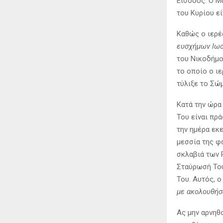
Είσοδος. Ο Μ
του Κυρίου εί
Καθώς ο ιερέ
ευσχήμων Ιωσ
του Νικοδήμο
το οποίο ο ι
τύλιξε το Σώμ
Κατά την ώρα
Του είναι πρά
την ημέρα εκ
μεσσία της φ
σκλαβιά των 
Σταύρωσή Του
Του. Αυτός, ο
με ακολουθήσ
Ας μην αρνηθ