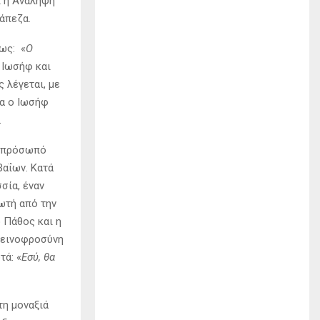
ι η Ανάληψη
ράπεζα.
ως: «
Ο
υ Ιωσήφ και
 λέγεται, με
ία ο Ιωσήφ
.
ο πρόσωπό
Βαΐων. Κατά
σία, έναν
ωτή από την
 Πάθος και η
απεινοφροσύνη
τά: «
Εσύ, θα
τη μοναξιά