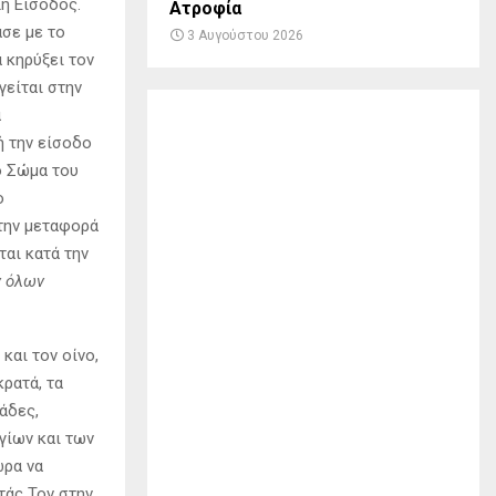
η Είσοδος.
Ατροφία
ασε με το
3 Αυγούστου 2026
 κηρύξει τον
γείται στην
α
ή την είσοδο
ο Σώμα του
ο
 την μεταφορά
αι κατά την
ν όλων
και τον οίνο,
κρατά, τα
άδες,
γίων και των
ώρα να
τάς Τον στην