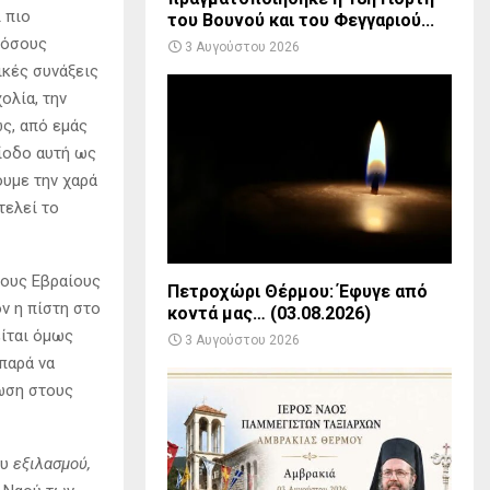
 πιο
του Βουνού και του Φεγγαριού...
 όσους
3 Αυγούστου 2026
ικές συνάξεις
ολία, την
ς, από εμάς
ίοδο αυτή ως
ουμε την χαρά
τελεί το
τους Εβραίους
Πετροχώρι Θέρμου: Έφυγε από
ν η πίστη στο
κοντά μας… (03.08.2026)
είται όμως
3 Αυγούστου 2026
παρά να
λωση στους
ου
εξιλασμού,