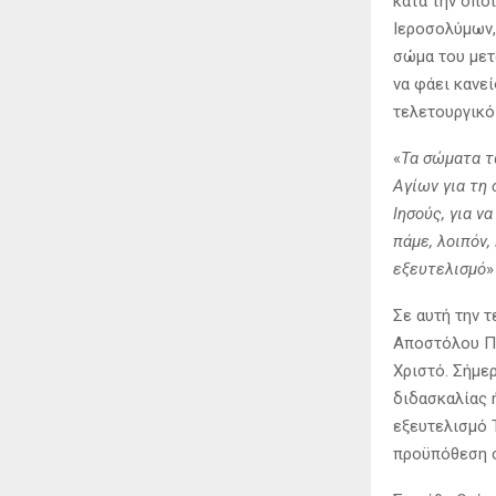
κατά την οπο
Ιεροσολύμων,
σώμα του μετ
να φάει κανε
τελετουργικό 
«
Τα σώματα τ
Αγίων για τη 
Ιησούς, για ν
πάμε, λοιπόν,
εξευτελισμό
»
Σε αυτή την 
Αποστόλου Πα
Χριστό. Σήμε
διδασκαλίας 
εξευτελισμό Τ
προϋπόθεση σ