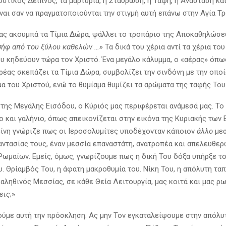
υστικός Δείπνος, τα μαρτύρια, η Σταύρωση, η Ταφή, η Ανάσταση κα
ναι σαν να πραγματοποιούνται την στιγμή αυτή επάνω στην Αγία Τ
ας ακουμπά τα Τίμια Δώρα, ψάλλει το τροπάριο της Αποκαθηλώσε
ήφ από του ξύλου καθελών …»
Τα δικά του χέρια αντί τα χέρια το
υ κηδεύουν τώρα τον Χριστό. Ένα μεγάλο κάλυμμα, ο «αέρας» όπως
ερέας σκεπάζει τα Τίμια Δώρα, συμβολίζει την σινδόνη με την οπο
α του Χριστού, ενώ το θυμίαμα θυμίζει τα αρώματα της ταφής Του
 της Μεγάλης Εισόδου, ο Κύριός μας περιφέρεται ανάμεσά μας. Τ
ο και γαλήνιο, όπως απεικονίζεται στην εικόνα της Κυριακής των 
είνη γνώριζε πως οι Ιεροσολυμίτες υποδέχονταν κάποιον
άλλο
μεσ
αντασίας τους, έναν μεσσία επαναστάτη, ανατροπέα και απελευθερ
Ρωμαίων. Εμείς, όμως, γνωρίζουμε πως η δική Του δόξα υπήρξε το
. Θρίαμβός Του, η άφατη μακροθυμία του. Νίκη Του, η απόλυτη τ
 αληθινός Μεσσίας, σε κάθε Θεία Λειτουργία, μας κοιτά και μας ρω
εις
;»
ούμε αυτή την πρόσκληση. Ας μην Τον εγκαταλείψουμε στην απόλυ