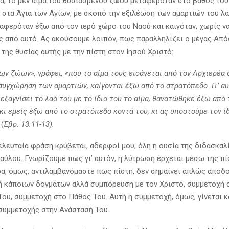
ία, το μεν αίμα του θυσιασμένου ζώου μεταφερόταν στο βάθος το
 στα Άγια των Αγίων, με σκοπό την εξιλέωση των αμαρτιών του λα
αφερόταν έξω από τον ιερό χώρο του Ναού και καιγόταν, χωρίς ν
ίς από αυτό. Ας ακούσουμε λοιπόν, πως παραλληλίζει ο μέγας Απ
της θυσίας αυτής με την πίστη στον Ιησού Χριστό:
ων ζώων», γράφει, «που το αίμα τους εισάγεται από τον Αρχιερέα 
συγχώρηση των αμαρτιών, καίγονται έξω από το στρατόπεδο. Γι’ αυ
α εξαγνίσει το λαό του με το ίδιο του το αίμα, θανατώθηκε έξω από
 κι εμείς έξω από το στρατόπεδο κοντά του, κι ας υποστούμε τον ίδ
 (
Έβρ. 13:11-13).
τελευταία φράση κρύβεται, αδερφοί μου, όλη η ουσία της διδασκαλ
ύλου. Γνωρίζουμε πως γι’ αυτόν, η λύτρωση έρχεται μέσω της π
ρα, όμως, αντιλαμβανόμαστε πως πίστη, δεν σημαίνει απλώς αποδ
ή κάποιων δογμάτων αλλά συμπόρευση με τον Χριστό, συμμετοχή 
ου, συμμετοχή στο Πάθος Του. Αυτή η συμμετοχή, όμως, γίνεται κ
υμμετοχής στην Ανάστασή Του.