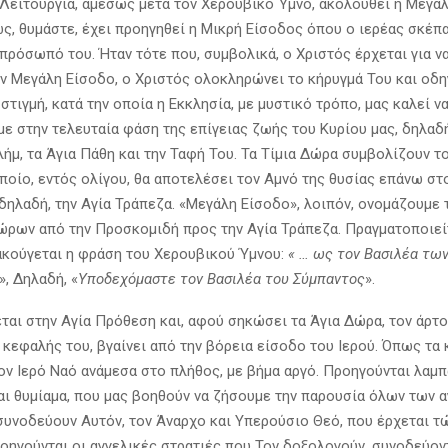
 Λειτουργία, αμέσως μετά τον Χερουβικό Ύμνο, ακολουθεί η Μεγάλ
ς, θυμάστε, έχει προηγηθεί η Μικρή Είσοδος όπου ο ιερέας σκέπ
πρόσωπό του. Ήταν τότε που, συμβολικά, ο Χριστός έρχεται για να
ην Μεγάλη Είσοδο, ο Χριστός ολοκληρώνει το κήρυγμά Του και οδη
η στιγμή, κατά την οποία η Εκκλησία, με μυστικό τρόπο, μας καλεί ν
ε στην τελευταία φάση της επίγειας ζωής του Κυρίου μας, δηλαδ
λήμ, τα Άγια Πάθη και την Ταφή Του. Τα Τίμια Δώρα συμβολίζουν τ
Οποίο, εντός ολίγου, θα αποτελέσει τον Αμνό της θυσίας επάνω στ
 δηλαδή, την Αγία Τράπεζα. «Μεγάλη Είσοδο», λοιπόν, ονομάζουμε
ώρων από την Προσκομιδή προς την Αγία Τράπεζα. Πραγματοποιείτ
ακούγεται η φράση του Χερουβικού Ύμνου:
« … ως τον Βασιλέα τω
», Δηλαδή, «
Υποδεχόμαστε τον Βασιλέα του Σύμπαντος
».
ται στην Αγία Πρόθεση και, αφού σηκώσει τα Άγια Δώρα, τον άρτο 
κεφαλής του, βγαίνει από την βόρεια είσοδο του Ιερού. Όπως τα 
ον Ιερό Ναό ανάμεσα στο πλήθος, με βήμα αργό. Προηγούνται λαμπ
αι θυμίαμα, που μας βοηθούν να ζήσουμε την παρουσία όλων των α
συνοδεύουν Αυτόν, τον Άναρχο και Υπερούσιο Θεό, που έρχεται τ
ροηγούνται οι αγγελικές στρατιές που Τον δοξολογούν, συνοδεύον