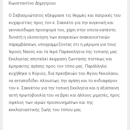
Κωνσταντίνο Δημητρίου.
Ο Σεβασμιώτατος εξέφρασε τις θερμές και πατρικές του
ευχαριστίες προς τον κ. Σακκέτο για την ευγενική και
γενναιόδωρη προσφορά του, χάρη στην οποία κατέστη
δυνατή η υλοποίηση των αναγκαίων ανακαινιστικών
παρεμβάσεων, υπογραμμίζοντας ότι η μέριμνα για τους
Ιερούς Ναούς και τα Ιερά Παρεκκλήσια της τοπικής μας
Εκκλησίας αποτελεί έκφραση ζωντανής πίστεως και
έμπρακτης αγάπης προς τον τόπο μας. Παράλληλα
ευχήθηκε ο Κύριος, διά πρεσβειών του Αγίου Νικολάου,
να ανταποδίδει πλουσίως την αγάπη και το ενδιαφέρον
του κ. Σακκέτου για την τοπική Εκκλησία και η αξιέπαινη
αυτή πρωτοβουλία του να βρει και άλλους μιμητές, προς
όφελος των ιερών προσκυνημάτων και της
εκκλησιαστικής ζωής του τόπου μας.