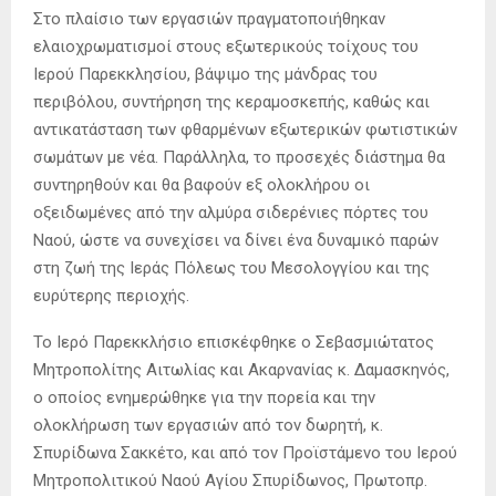
Στο πλαίσιο των εργασιών πραγματοποιήθηκαν
ελαιοχρωματισμοί στους εξωτερικούς τοίχους του
Ιερού Παρεκκλησίου, βάψιμο της μάνδρας του
περιβόλου, συντήρηση της κεραμοσκεπής, καθώς και
αντικατάσταση των φθαρμένων εξωτερικών φωτιστικών
σωμάτων με νέα. Παράλληλα, το προσεχές διάστημα θα
συντηρηθούν και θα βαφούν εξ ολοκλήρου οι
οξειδωμένες από την αλμύρα σιδερένιες πόρτες του
Ναού, ώστε να συνεχίσει να δίνει ένα δυναμικό παρών
στη ζωή της Ιεράς Πόλεως του Μεσολογγίου και της
ευρύτερης περιοχής.
Το Ιερό Παρεκκλήσιο επισκέφθηκε ο Σεβασμιώτατος
Μητροπολίτης Αιτωλίας και Ακαρνανίας κ. Δαμασκηνός,
ο οποίος ενημερώθηκε για την πορεία και την
ολοκλήρωση των εργασιών από τον δωρητή, κ.
Σπυρίδωνα Σακκέτο, και από τον Προϊστάμενο του Ιερού
Μητροπολιτικού Ναού Αγίου Σπυρίδωνος, Πρωτοπρ.