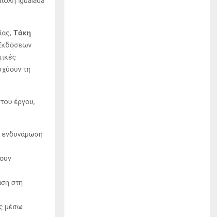
πόλη Igualada
ίας,
Τάκη
 Εκδόσεων
τικές
σχύουν τη
του έργου,
ην ενδυνάμωση
σουν
αση στη
ας μέσω