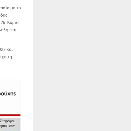
ασία με το
άδας
26. Κύριο
βολή στη
27 και
όχο τη