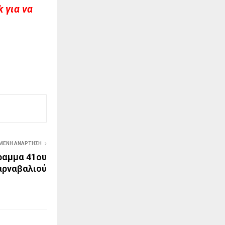
 για να
ΜΕΝΗ ΑΝΆΡΤΗΣΗ
ραμμα 41ου
αρναβαλιού