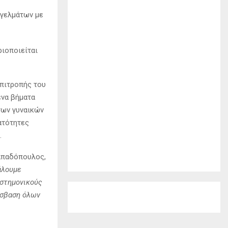
γγελμάτων με
ριοποιείται
Επιτροπής του
ενα βήματα
των γυναικών
ατότητες
.
Παπαδόπουλος,
άλουμε
ιστημονικούς
όσβαση όλων