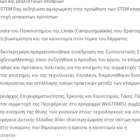
μων και ρεαλιστικών σεναρίων
a STEM Day, εκδήλωση αφιερωμένη στην προώθηση των STEM επα
ετοχή γυναικείων προτύπων
edra του Πανεπιστημίου της Lleida (CampusIgualada), που δραστη
τη βιωσιμότητα και την καινοτομία στον τομέα του δέρματος.
 δεύτερη μέρα πραγματοποιήθηκε συνεδρίαση της Συντονιστικής 
ingGroupMeeting), όπου συζητήθηκε η πρόοδος του έργου, τα επόμ
καθώς και προτάσεις πολιτικής για την ενίσχυση της συμμετοχής 
 της επιστήμης και της τεχνολογίας. Επιπλέον, διερευνήθηκαν δυν
συνεργασίας και ανταλλαγής καλών πρακτικών μεταξύ των εταίρων
ρειάρχης Επιχειρηματικότητας, Έρευνας και Καινοτομίας Τάκης 
την συμμετοχή της Περιφέρειας στο πρόγραμμα WeSTEMEU, συμβ
την ενίσχυση της θέσης των γυναικών στους τεχνολογικούς και επ
ριφέρεια Δυτικής Ελλάδας δίνει ιδιαίτερη έμφαση στην ισότιμη πρ
τις ευκαιρίες που δημιουργούν η έρευνα, η καινοτομία και η
κότητα».