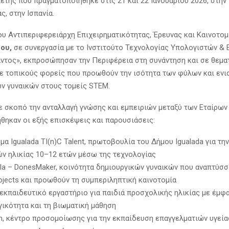
έτης που πραγματοποιήθηκε στις 21 και 22 Ιανουαρίου 2026, στην 
ς, στην Ισπανία.
ου Αντιπεριφερειάρχη Επιχειρηματικότητας, Έρευνας και Καινοτομ
ου,
σε συνεργασία με το Ινστιτούτο Τεχνολογίας Υπολογιστών &
αντος», εκπροσώπησαν την Περιφέρεια στη συνάντηση και σε θεμα
ε τοπικούς φορείς που προωθούν την ισότητα των φύλων και ενι
ν γυναικών στους τομείς STEM.
με σκοπό την ανταλλαγή γνώσης και εμπειριών μεταξύ των Εταίρων 
θηκαν οι εξής επισκέψεις και παρουσιάσεις:
α Igualada TI(n)C Talent, πρωτοβουλία του Δήμου Igualada για τ
ών ηλικίας 10–12 ετών μέσω της τεχνολογίας
lla – DonesMaker, κοινότητα δημιουργικών γυναικών που αναπτύσ
ojects και προωθούν τη συμπεριληπτική καινοτομία
 εκπαιδευτικό εργαστήριο για παιδιά προσχολικής ηλικίας με έμφ
γικότητα και τη βιωματική μάθηση
th, κέντρο προσομοίωσης για την εκπαίδευση επαγγελματιών υγεί