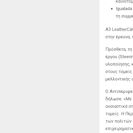
καινοτό
Igualad
τη συμμ
A3 LeatherCàt
στην έρευνα, 
Πρόσθετα, τη
έργου (Steer
υλοποίησης, 
στους τομείς
μελλοντικής 
Ο Αντιπεριφε
δήλωσε:
«Με 
ουσιαστικά σ
τομείς. Η Πε
των πολιτών σ
επιχειρηματι