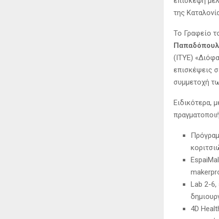
επίσκεψη μελ
της Καταλονία
Το Γραφείο τ
Παπαδόπουλ
(ΙΤΥΕ) «Διόφ
επισκέψεις σ
συμμετοχή τω
Ειδικότερα, 
πραγματοποιή
Πρόγραμμ
κοριτσι
EspaiMa
makerpr
Lab 2-6,
δημιουρ
4D Heal