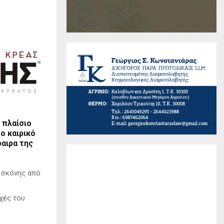
 πλαίσιο
ο καιρικό
αιρα της
α σκόνης από
χές του