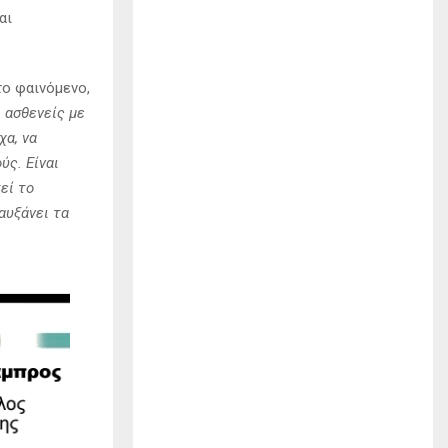
αι
το φαινόμενο,
ι ασθενείς με
χα, να
ύς. Είναι
εί το
αυξάνει τα