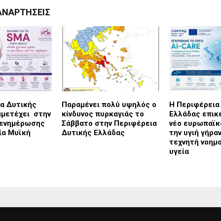
ΑΝΑΡΤΉΣΕΙΣ
α Δυτικής
Παραμένει πολύ υψηλός ο
Η Περιφέρεια
μμετέχει στην
κίνδυνος πυρκαγιάς το
Ελλάδας επικ
 ενημέρωσης
Σάββατο στην Περιφέρεια
νέο ευρωπαϊκό
ία Μυϊκή
Δυτικής Ελλάδας
την υγιή γήρα
τεχνητή νοημ
υγεία