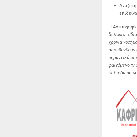
Αναζήτη
επιδείν
Η Αντιπεριφε
δήλωσε:
«Ιδι
χρόνια νοσήμα
απευθυνθούν 
σημαντικό οι 
φαινόμενο της
επίπεδα σωμα