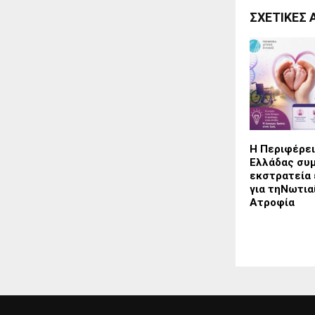
ΣΧΕΤΙΚΈΣ 
Η Περιφέρει
Ελλάδας συ
εκστρατεία
για τηΝωτια
Ατροφία