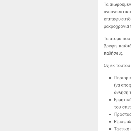
Τα αιωρούμεν
αναπνευστικού
επιπεφυκίτιδ
μακροχρόνια 
Τα άτομα που
βρέφη, παιδιά
παθήσεις.
Ως εκ τούτου 
Περιορι
(να αποφ
άθληση 
Ερμητικό
του σπι
Προστασί
Εξασφάλ
Τακτική 