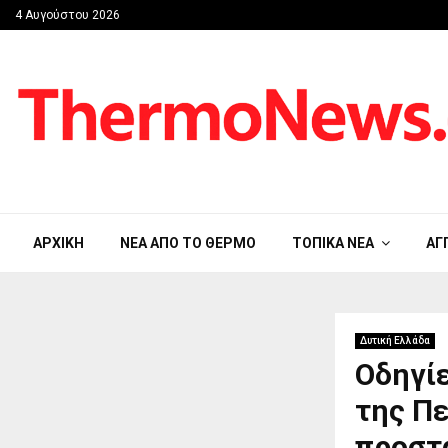
4 Αυγούστου 2026
ΑΡΧΙΚΉ
ΝΈΑ ΑΠΟ ΤΟ ΘΈΡΜΟ
ΤΟΠΙΚΆ ΝΈΑ
ΑΓ
Δυτική Ελλάδα
Οδηγίε
της Πε
προστα