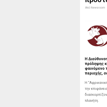
Από
Newsroom
Η Διεύθυνση
πρόληψης κα
φαινόμενο τ
περιοχής, σ
H “Αφρικανικ
την επιφάνει
διασκορπίζον
πλανήτη.