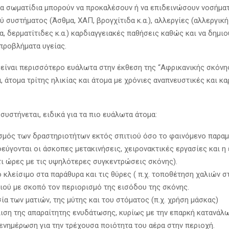
α σωματίδια μπορούν να προκαλέσουν ή να επιδεινώσουν νοσήμα
 συστήματος (Άσθμα, ΧΑΠ, βρογχίτιδα κ.α.), αλλεργίες (αλλεργική 
α, δερματίτιδες κ.α.) καρδιαγγειακές παθήσεις καθώς και να δημι
προβλήματα υγείας.
 είναι περισσότερο ευάλωτα στην έκθεση της “Αφρικανικής σκόνης
, άτομα τρίτης ηλικίας και άτομα με χρόνιες αναπνευστικές και κ
συστήνεται, ειδικά για τα πιο ευάλωτα άτομα:
σμός των δραστηριοτήτων εκτός σπιτιού όσο το φαινόμενο παραμ
εύγονται οι άσκοπες μετακινήσεις, χειρονακτικές εργασίες και η
τι ώρες με τις υψηλότερες συγκεντρώσεις σκόνης).
 κλείσιμο στα παράθυρα και τις θύρες ( π.χ. τοποθέτηση χαλιών σ
τιού με σκοπό τον περιορισμό της εισόδου της σκόνης.
α των ματιών, της μύτης και του στόματος (π.χ. χρήση μάσκας)
ιση της απαραίτητης ενυδάτωσης, κυρίως με την επαρκή κατανάλ
ενημέρωση για την τρέχουσα ποιότητα του αέρα στην περιοχή.