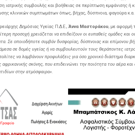
ση ιατρικής συμβουλής και βοήθειας σε περίπτωση εμφάνισης ή κ
ωσης κλινικών συμπτωμάτων όπως, βήχας, δύσπνοια, φαγούρα κ.α.
ρειάρχης Δημόσιας Υγείας Π.Δ.Ε.,
Άννα Μαστοράκου
, με αφορμή 
αίτερη προσοχή χρειάζεται να επιδείξουν οι ευπαθείς ομάδες και ο
τα. Σε οποιοδήποτε συμβάν δυσφορίας, δύσπνοιας και επίμονου βή
άμεσα σε δομές υγείας ή να συμβουλευτούν τους θεράποντες ιατρο
πολίτες να λαμβάνουν προφυλάξεις για όσο χρονικό διάστημα διαρκ
 αφρικανικής σκόνης, που επιδεινώνει την ποιότητα του αέρα και 
τιδίων στην ατμόσφαιρα».