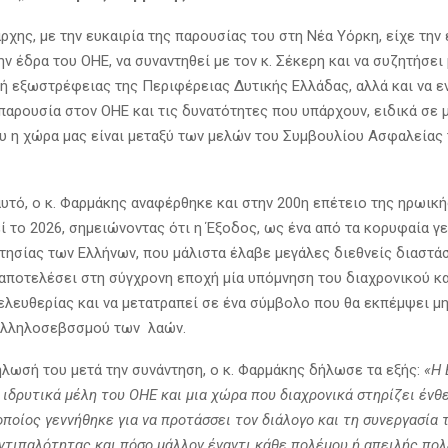
χης, με την ευκαιρία της παρουσίας του στη Νέα Υόρκη, είχε την 
ν έδρα του ΟΗΕ, να συναντηθεί με τον κ. Σέκερη και να συζητήσει 
κή εξωστρέφειας της Περιφέρειας Δυτικής Ελλάδας, αλλά και να ε
παρουσία στον ΟΗΕ και τις δυνατότητες που υπάρχουν, ειδικά σε 
υ η χώρα μας είναι μεταξύ των μελών του Συμβουλίου Ασφαλείας
αυτό, ο κ. Φαρμάκης αναφέρθηκε και στην 200η επέτειο της ηρωική
εί το 2026, σημειώνοντας ότι η Έξοδος, ως ένα από τα κορυφαία γ
τησίας των Ελλήνων, που μάλιστα έλαβε μεγάλες διεθνείς διαστάσ
αποτελέσει στη σύγχρονη εποχή μία υπόμνηση του διαχρονικού κ
 ελευθερίας και να μετατραπεί σε ένα σύμβολο που θα εκπέμψει μ
αλληλοσεβσσμού των λαών.
ήλωσή του μετά την συνάντηση, ο κ. Φαρμάκης δήλωσε τα εξής:
«Η 
 ιδρυτικά μέλη του ΟΗΕ και μια χώρα που διαχρονικά στηρίζει ένθ
οποίος γεννήθηκε για να προτάσσει τον διάλογο και τη συνεργασία 
αντιπαλότητας και πόσο μάλλον έναντι κάθε πολέμου ή απειλής πολ