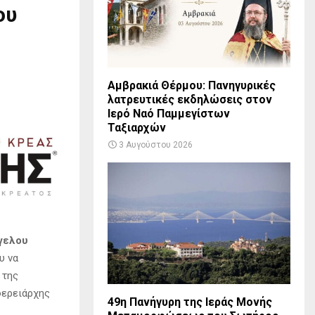
ου
Αμβρακιά Θέρμου: Πανηγυρικές
λατρευτικές εκδηλώσεις στον
Ιερό Ναό Παμμεγίστων
Ταξιαρχών
3 Αυγούστου 2026
γελου
υ να
 της
φερειάρχης
49η Πανήγυρη της Ιεράς Μονής