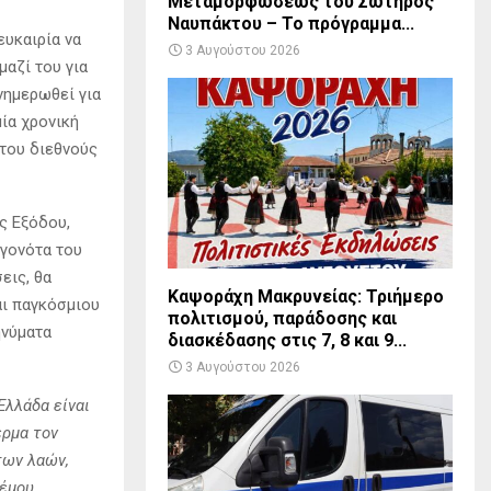
Μεταμορφώσεως του Σωτήρος
Ναυπάκτου – Το πρόγραμμα...
ευκαιρία να
3 Αυγούστου 2026
μαζί του για
νημερωθεί για
μία χρονική
 του διεθνούς
ς Εξόδου,
εγονότα του
εις, θα
Καψοράχη Μακρυνείας: Τριήμερο
αι παγκόσμιου
πολιτισμού, παράδοσης και
ηνύματα
διασκέδασης στις 7, 8 και 9...
3 Αυγούστου 2026
Ελλάδα είναι
ερμα τον
των λαών,
έμου.