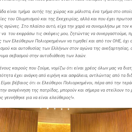
άδα είναι τμήμα αυτής της χώρας και μάλιστα, ένα τμήμα στο οποί
ξίες του Ολυμπισμού και της Εκεχειρίας, αλλά και που έχει πρωτο
ς αγώνες. Στο πλαίσιο αυτό, είχα την χαρά να συνομιλήσω με τον 
 να του εκφράσω τις σκέψεις μου, ζητώντας να συνεργαστούμε, π
ς των Ελεύθερων Πολιορκημένων να τιμηθεί και από τον ΟΗΕ, όχι 
σμού και αυτοθυσίας των Ελλήνων στον αγώνα της ανεξαρτησίας, 
νυμα σεβασμού στην αυτοδιάθεση των λαών.
ένους καιρούς που ζούμε, νομίζω ότι είναι χρέος όλων μας να δι
ότητα έχει ανάγκη από ειρήνη και ασφάλεια, αντλώντας από τα δι
Είμαι βέβαιος ότι οι Ελεύθεροι Πολιορκημένοι, πέρα από την τερά
 την αναγέννηση της πατρίδας, μπορούν και σήμερα να στείλουν το 
 γεννήθηκε για να είναι ελεύθερος!».