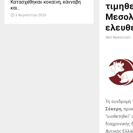
Κατασχέθηκαν κοκαΐνη, κάνναβη
τιμηθε
και...
Μεσολ
3 Αυγούστου 2026
ελευθ
Από
Newsroom
Τη συνδρομή 
Σέκερη
, προ
“υιοθετηθεί”
διαχρονικής 
Δυτικής Ελλά