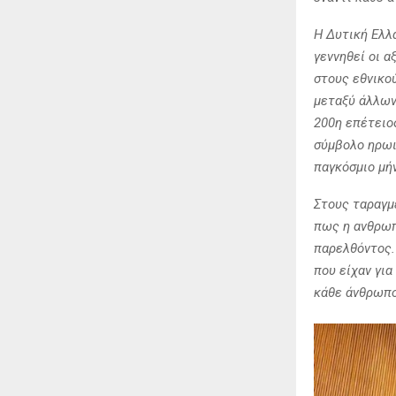
Η Δυτική Ελλ
γεννηθεί οι α
στους εθνικού
μεταξύ άλλων
200η επέτειο
σύμβολο ηρωι
παγκόσμιο μή
Στους ταραγμ
πως η ανθρωπ
παρελθόντος. 
που είχαν για
κάθε άνθρωπος