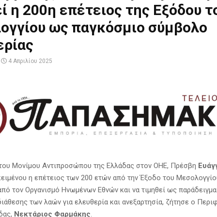
ί η 200η επέτειος της Εξόδου τ
ογγίου ως παγκόσμιο σύμβολο
ερίας
4 Απριλίου 2025
του Μονίμου Αντιπροσώπου της Ελλάδας στον ΟΗΕ, Πρέσβη
Ευάγ
κειμένου η επέτειος των 200 ετών από την Έξοδο του Μεσολογγίο
 από τον Οργανισμό Ηνωμένων Εθνών και να τιμηθεί ως παράδειγμα
διάθεσης των λαών για ελευθερία και ανεξαρτησία, ζήτησε ο Περι
δας,
Νεκτάριος Φαρμάκης
.