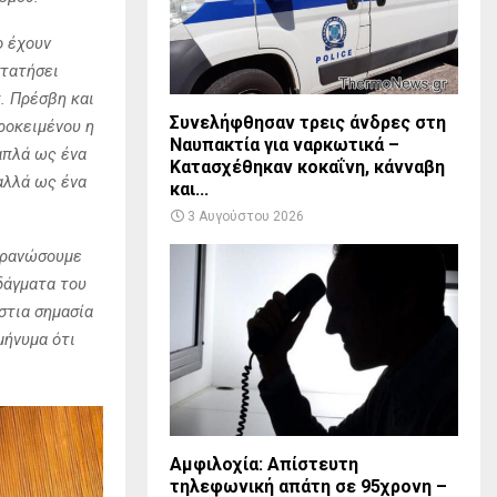
ο έχουν
στατήσει
κ. Πρέσβη και
Συνελήφθησαν τρεις άνδρες στη
ροκειμένου η
Ναυπακτία για ναρκωτικά –
απλά ως ένα
Κατασχέθηκαν κοκαΐνη, κάνναβη
αλλά ως ένα
και...
3 Αυγούστου 2026
ατρανώσουμε
δάγματα του
στια σημασία
μήνυμα ότι
Αμφιλοχία: Απίστευτη
τηλεφωνική απάτη σε 95χρονη –