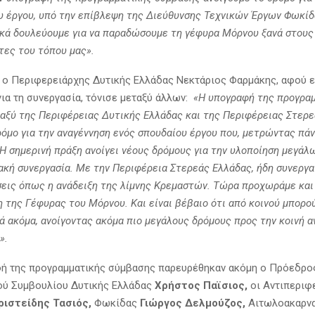
υ έργου, υπό την επίβλεψη της Διεύθυνσης Τεχνικών Έργων Φωκί
ικά δουλεύουμε για να παραδώσουμε τη γέφυρα Μόρνου ξανά στους
τες του τόπου μας».
 ο Περιφερειάρχης Δυτικής Ελλάδας Νεκτάριος Φαρμάκης, αφού 
για τη συνεργασία, τόνισε μεταξύ άλλων:
«Η υπογραφή της προγρα
αξύ της Περιφέρειας Δυτικής Ελλάδας και της Περιφέρειας Στερε
δρόμο για την αναγέννηση ενός σπουδαίου έργου που, μετρώντας πά
 Η σημερινή πράξη ανοίγει νέους δρόμους για την υλοποίηση μεγάλ
ακή συνεργασία
. Με την Περιφέρεια Στερεάς Ελλάδας, ήδη συνεργ
σεις όπως η ανάδειξη της λίμνης Κρεμαστών. Τώρα προχωράμε και
 της Γέφυρας του Μόρνου. Και είναι βέβαιο ότι από κοινού μπορο
ά ακόμα, ανοίγοντας ακόμα πιο μεγάλους δρόμους προς την κοινή 
».
ή της προγραμματικής σύμβασης παρευρέθηκαν ακόμη ο Πρόεδρο
ού Συμβουλίου Δυτικής Ελλάδας
Χρήστος Παϊσιος,
οι Αντιπεριφ
ριστείδης Τασιός,
Φωκίδας
Γιώργος Δελμούζος,
Αιτωλοακαρνα