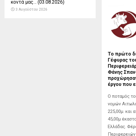
κοντά μας… (03.08.2026)
3 Αυγούστου 2026
Το πρώτο δ
Γέφυρας το
Περιφερειά
Φάνης Σπαν
προχώρησαν
έργου που ε
Ο ποταμός το
νομών Αιτωλο
225,00μ. και
45,00μ έκαστ
Ελλάδας. Φέρ
Περιφερειών 