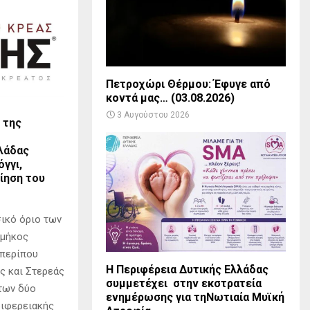
Πετροχώρι Θέρμου: Έφυγε από
κοντά μας… (03.08.2026)
3 Αυγούστου 2026
 της
λάδας
γγι,
ίηση του
σικό όριο των
 μήκος
 περίπου
Η Περιφέρεια Δυτικής Ελλάδας
ς και Στερεάς
συμμετέχει στην εκστρατεία
των δύο
ενημέρωσης για τηΝωτιαία Μυϊκή
ριφερειακής