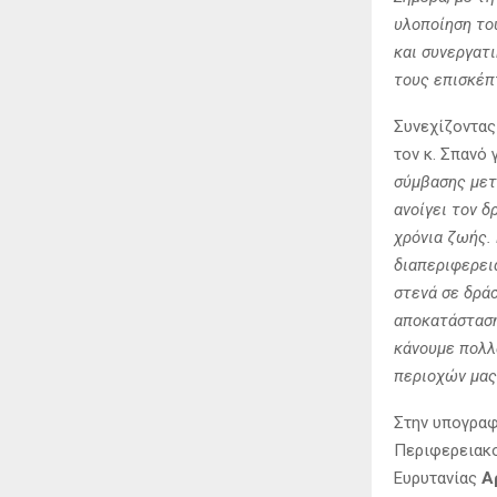
υλοποίηση το
και συνεργατ
τους επισκέπ
Συνεχίζοντας
τον κ. Σπανό 
σύμβασης μετ
ανοίγει τον 
χρόνια ζωής.
διαπεριφερει
στενά σε δρά
αποκατάσταση
κάνουμε πολλ
περιοχών μας
Στην υπογραφ
Περιφερειακ
Ευρυτανίας
Α