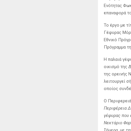
Ενότητας Φωκ
επαναφορά το
Το έργο με τ
Γέφυρας Μόρν
Εθνικό Πρόγρ
Πρόγραμμα τη
Η παλαιά γέφ
οικισμό της 
της ορεινής Ν
λειτουργεί 
οποίος συνδέε
Ο Περιφερειά
Περιφέρεια Δ
γέφυρας που 
Νεκτάριο Φαρ
Σήμερα, με τ