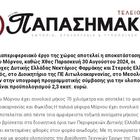
ιαπεριφερειακό έργο της χώρας αποτελεί η αποκατάσταση
υ Μόρνου, καθώς Χθες Παρασκευή 30 Αυγούστου 2024, οι
ρχες Δυτικής Ελλάδας
Νεκτάριος Φαρμάκης
και Στερεάς Ελ
ός,
στο Διοικητήριο της ΠΕ Αιτωλοακαρνανίας, στο Μεσολό
 στην υπογραφή προγραμματικής σύμβασης για την υλοπο
ίναι προϋπολογισμού 2,3 εκατ. ευρώ.
υ Μόρνου έχει συνολικό μήκος 70 χιλιόμετρα και αποτελεί το φυ
ακαρνανίας και Φωκίδας.Η παλαιά γέφυρα Μόρνου έχει συνολικό
 αποτελείται από πέντε ίσια αμφιέρειστα τοξωτά ανοίγματα μήκους
ο βρίσκεται στα διοικητικά όρια των Περιφερειών Δυτικής Ελλάδα
ει εκτεταμένες φθορές στον φορέα ανωδομής. Με τη συνεργασία 
και με φορέα υλοποίησης την Διεύθυνση Τεχνικών Έργων της Πε