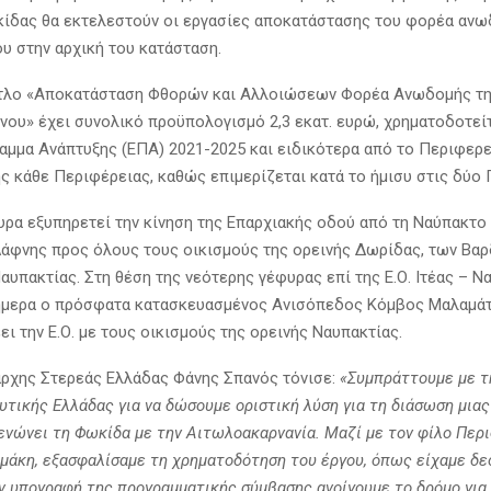
ίδας θα εκτελεστούν οι εργασίες αποκατάστασης του φορέα ανω
υ στην αρχική του κατάσταση.
ίτλο «Αποκατάσταση Φθορών και Αλλοιώσεων Φορέα Ανωδομής τη
ου» έχει συνολικό προϋπολογισμό 2,3 εκατ. ευρώ, χρηματοδοτείτ
αμμα Ανάπτυξης (ΕΠΑ) 2021-2025 και ειδικότερα από το Περιφερ
ς κάθε Περιφέρειας, καθώς επιμερίζεται κατά το ήμισυ στις δύο 
υρα εξυπηρετεί την κίνηση της Επαρχιακής οδού από τη Ναύπακτο 
Δάφνης προς όλους τους οικισμούς της ορεινής Δωρίδας, των Βα
αυπακτίας. Στη θέση της νεότερης γέφυρας επί της Ε.Ο. Ιτέας – 
σήμερα ο πρόσφατα κατασκευασμένος Ανισόπεδος Κόμβος Μαλαμά
ι την Ε.Ο. με τους οικισμούς της ορεινής Ναυπακτίας.
ρχης Στερεάς Ελλάδας Φάνης Σπανός τόνισε:
«Συμπράττουμε με τ
υτικής Ελλάδας για να δώσουμε οριστική λύση για τη διάσωση μιας
ενώνει τη Φωκίδα με την Αιτωλοακαρνανία. Μαζί με τον φίλο Περ
μάκη, εξασφαλίσαμε τη χρηματοδότηση του έργου, όπως είχαμε δε
ην υπογραφή της προγραμματικής σύμβασης ανοίγουμε το δρόμο για