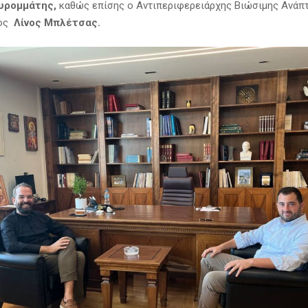
υρομμάτης,
καθώς επίσης ο Αντιπεριφερειάρχης Βιώσιμης Ανάπτ
τος
Λίνος Μπλέτσας.