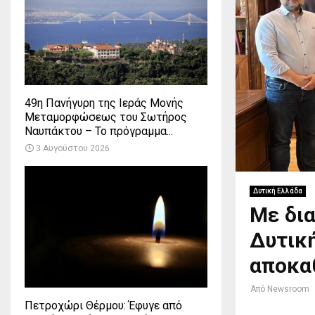
49η Πανήγυρη της Ιεράς Μονής
Μεταμορφώσεως του Σωτήρος
Ναυπάκτου – Το πρόγραμμα...
3 Αυγούστου 2026
Δυτική Ελλάδα
Με δι
Δυτική
αποκα
Από
Newsroom
Πετροχώρι Θέρμου: Έφυγε από