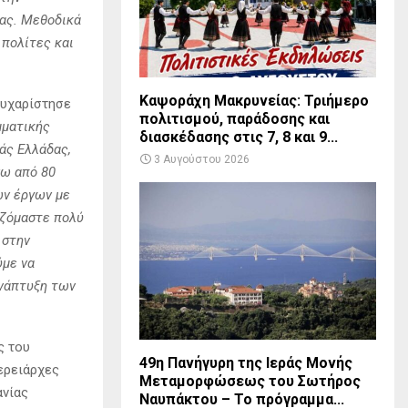
δας. Μεθοδικά
 πολίτες και
Καψοράχη Μακρυνείας: Τριήμερο
ευχαρίστησε
πολιτισμού, παράδοσης και
μματικής
διασκέδασης στις 7, 8 και 9...
άς Ελλάδας,
3 Αυγούστου 2026
νω από 80
ων έργων με
αζόμαστε πολύ
 στην
ύμε να
ανάπτυξη των
ς του
49η Πανήγυρη της Ιεράς Μονής
ερειάρχες
Μεταμορφώσεως του Σωτήρος
νίας
Ναυπάκτου – Το πρόγραμμα...