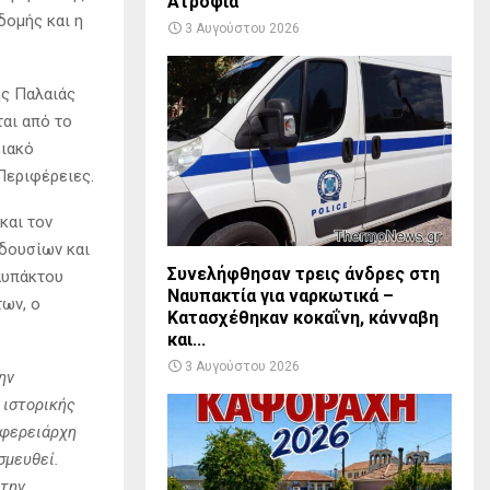
Ατροφία
δομής και η
3 Αυγούστου 2026
ς Παλαιάς
αι από το
ειακό
Περιφέρειες.
και τον
ρδουσίων και
Συνελήφθησαν τρεις άνδρες στη
Ναυπάκτου
Ναυπακτία για ναρκωτικά –
των, ο
Κατασχέθηκαν κοκαΐνη, κάνναβη
και...
3 Αυγούστου 2026
ην
 ιστορικής
ιφερειάρχη
σμευθεί.
 την