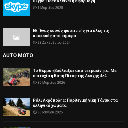
Skype: Πότε κλείνει η εφαρμογή
1 Μαρτίου 2025
ΕΕ: Ένας κοινός φορτιστής για όλες τις
συσκευές από σήμερα
28 Δεκεμβρίου 2024
AUTO MOTO
Το Θέρμο «βούλιαξε» από τετρακίνητα: Με
επιτυχία η Κοπή Πίτας της Λέσχης 4×4
30 Μαρτίου 2026
Ράλι Ακρόπολης: Παρθενική νίκη Τάνακ στα
ελληνικά χώματα
30 Ιουνίου 2025