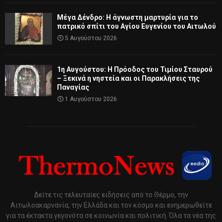
Μέγα Δένδρο: Η άγνωστη μαρτυρία για το
πατρικό σπίτι του Αγίου Ευγενίου του Αιτωλού
5 Αυγούστου 2026
1η Αυγούστου: Η Πρόοδος του Τιμίου Σταυρού
– Ξεκινά η νηστεία και οι Παρακλήσεις της
Παναγίας
1 Αυγούστου 2026
Δείτε τις τελευταίες ειδήσεις από το Θέρμο, την
Αιτωλοακαρνανία, την Ελλάδα και τον κόσμο και ενημερωθείτε
για τα έκτακτα γεγονότα σε κοινωνία και πολιτική. Όλα τα νέα της