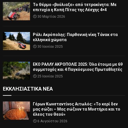
Το Θέρμο «βούλιαξε» από τετρακίνητα: Με
επιτυχία η Κοπή Πίτας της Λέσχης 4×4
30 Μαρτίου 2026
Ράλι Ακρόπολης: Παρθενική νίκη Τάνακ στα
ελληνικά χώματα
30 Ιουνίου 2025
ΕΚΟ ΡΑΛΛΥ ΑΚΡΟΠΟΛΙΣ 2025: Όλα έτοιμα με 69
συμμετοχές και 4 Παγκόσμιους Πρωταθλητές
25 Ιουνίου 2025
ΕΚΚΛΗΣΙΑΣΤΙΚΆ ΝΈΑ
Γέρων Κωνσταντίνος Αιτωλός: «Το κερί δεν
μας σώζει – Μας σώζουν τα Μυστήρια και το
έλεος του Θεού»
6 Αυγούστου 2026