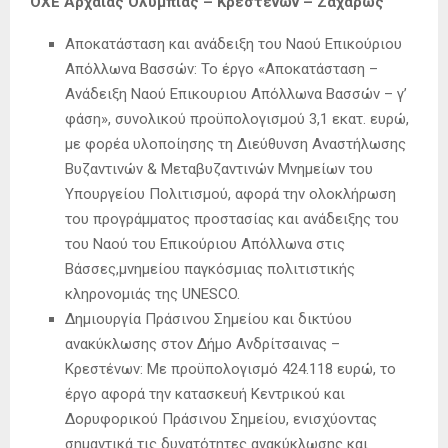
ΟΧΕ Αρχαίας Ολυμπίας – Κρεστένων – Ζαχάρως
Αποκατάσταση και ανάδειξη του Ναού Επικούριου
Απόλλωνα Βασσών: Το έργο «Αποκατάσταση –
Ανάδειξη Ναού Επικουριου Απόλλωνα Βασσών – γ’
φάση», συνολικού προϋπολογισμού 3,1 εκατ. ευρώ,
με φορέα υλοποίησης τη Διεύθυνση Αναστήλωσης
Βυζαντινών & Μεταβυζαντινών Μνημείων του
Υπουργείου Πολιτισμού, αφορά την ολοκλήρωση
του προγράμματος προστασίας και ανάδειξης του
του Ναού του Επικούριου Απόλλωνα στις
Βάσσες,μνημείου παγκόσμιας πολιτιστικής
κληρονομιάς της UNESCO.
Δημιουργία Πράσινου Σημείου και δικτύου
ανακύκλωσης στον Δήμο Ανδρίτσαινας –
Κρεστένων: Με προϋπολογισμό 424.118 ευρώ, το
έργο αφορά την κατασκευή Κεντρικού και
Δορυφορικού Πράσινου Σημείου, ενισχύοντας
σημαντικά τις δυνατότητες ανακύκλωσης και