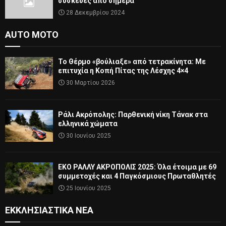
συσκευές από σήμερα
28 Δεκεμβρίου 2024
AUTO MOTO
Το Θέρμο «βούλιαξε» από τετρακίνητα: Με
επιτυχία η Κοπή Πίτας της Λέσχης 4×4
30 Μαρτίου 2026
Ράλι Ακρόπολης: Παρθενική νίκη Τάνακ στα
ελληνικά χώματα
30 Ιουνίου 2025
ΕΚΟ ΡΑΛΛΥ ΑΚΡΟΠΟΛΙΣ 2025: Όλα έτοιμα με 69
συμμετοχές και 4 Παγκόσμιους Πρωταθλητές
25 Ιουνίου 2025
ΕΚΚΛΗΣΙΑΣΤΙΚΆ ΝΈΑ