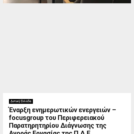
Δυτική Ελλάδα
Έναρξη ενημερωτικών ενεργειών –
focusgroup του Περιφερειακού
Παρατηρητηρίου Διάγνωσης της
Αγοράς Εργασίας της Π.Δ.Ε.