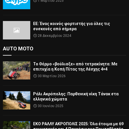
1 Μαρτίου 2025
ΕΕ: Ένας κοινός φορτιστής για όλες τις
συσκευές από σήμερα
28 Δεκεμβρίου 2024
AUTO MOTO
Το Θέρμο «βούλιαξε» από τετρακίνητα: Με
επιτυχία η Κοπή Πίτας της Λέσχης 4×4
30 Μαρτίου 2026
Ράλι Ακρόπολης: Παρθενική νίκη Τάνακ στα
ελληνικά χώματα
30 Ιουνίου 2025
ΕΚΟ ΡΑΛΛΥ ΑΚΡΟΠΟΛΙΣ 2025: Όλα έτοιμα με 69