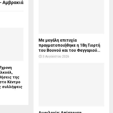
– Αμβρακιά
Με μεγάλη επιτυχία
πραγματοποιήθηκε η 18η Γιορτή
του Βουνού και του Φεγγαριού...
3 Αυγούστου 2026
7χρονη
λκοόλ,
θήσεις της
 στο Κέντρο
ις συλλήψεις
Αμφιλοχία: Απίστευτη