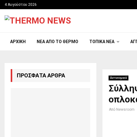
4 Αυγούστου 2026
ΑΡΧΙΚΉ
ΝΈΑ ΑΠΟ ΤΟ ΘΈΡΜΟ
ΤΟΠΙΚΆ ΝΈΑ
ΑΓ
ΠΡΌΣΦΑΤΑ ΆΡΘΡΑ
Αστυνομικά
Σύλληψ
οπλοκ
Από
Newsroom