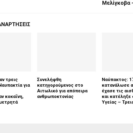
Μελίγκοβα 
ΑΝΑΡΤΉΣΕΙΣ
αν τρεις
Συνελήφθη
Ναύπακτος: 1
Ναυπακτία για
κατηγορούμενος στο
κατανάλωσε α
Αιτωλικό για απόπειρα
έχασε τις αισ
ν κοκαΐνη,
ανθρωποκτονίας
και κατέληξε
 μετρητά
Υγείας – Τρε