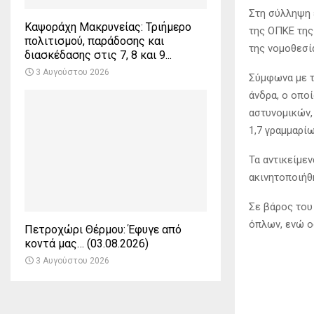
Στη σύλληψη 
Καψοράχη Μακρυνείας: Τριήμερο
της ΟΠΚΕ της
πολιτισμού, παράδοσης και
της νομοθεσί
διασκέδασης στις 7, 8 και 9...
3 Αυγούστου 2026
Σύμφωνα με τ
άνδρα, ο οπο
αστυνομικών,
1,7 γραμμαρίω
Τα αντικείμε
ακινητοποιήθ
Σε βάρος του
όπλων, ενώ ο
Πετροχώρι Θέρμου: Έφυγε από
κοντά μας… (03.08.2026)
3 Αυγούστου 2026