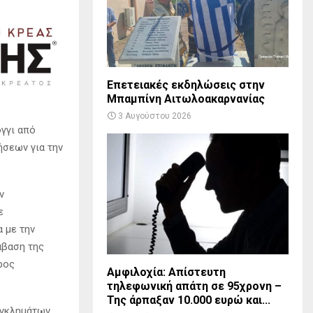
Επετειακές εκδηλώσεις στην
Μπαμπίνη Αιτωλοακαρνανίας
3 Αυγούστου 2026
γγι από
ήσεων για την
ν
ε
 με την
άβαση της
ρος
Αμφιλοχία: Απίστευτη
τηλεφωνική απάτη σε 95χρονη –
Της άρπαξαν 10.000 ευρώ και...
Εγκλημάτων