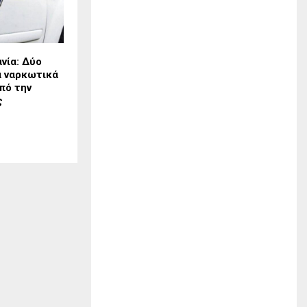
νία: Δύο
α ναρκωτικά
πό την
ς