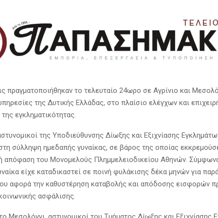
ς πραγματοποιήθηκαν το τελευταίο 24ωρο σε Αγρίνιο και Μεσολό
υπηρεσίες της Δυτικής Ελλάδας, στο πλαίσιο ελέγχων και επιχειρ
 της εγκληματικότητας.
 αστυνομικοί της Υποδιεύθυνσης Δίωξης και Εξιχνίασης Εγκλημάτω
τη σύλληψη ημεδαπής γυναίκας, σε βάρος της οποίας εκκρεμούσ
ή απόφαση του Μονομελούς Πλημμελειοδικείου Αθηνών. Σύμφωνα
υναίκα είχε καταδικαστεί σε ποινή φυλάκισης δέκα μηνών για παρ
ου αφορά την καθυστέρηση καταβολής και απόδοσης εισφορών π
κοινωνικής ασφάλισης.
το Μεσολόγγι, αστυνομικοί του Τμήματος Δίωξης και Εξιχνίασης 