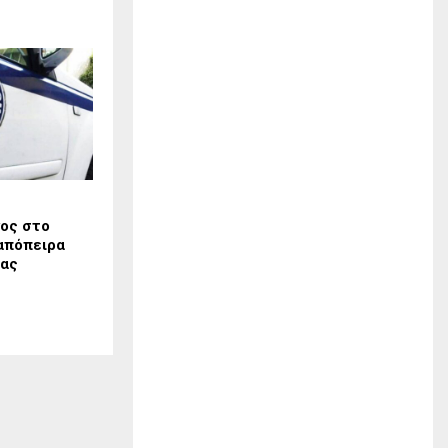
ος στο
 απόπειρα
ίας