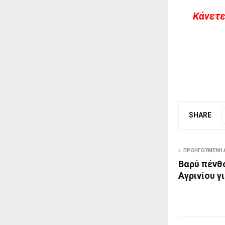
Kάνετε
SHARE
ΠΡΟΗΓΟΎΜΕΝΗ 
Βαρύ πένθ
Αγρινίου γ