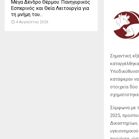
Μέγα Δένδρο Θέρμου: Πανηγυρικός
Εσπερινός και Θεία Λειτουργία για
τη μνήμη του...
4 Αυγούστου 2026
Σημαντική εξ
καταγγέλθηκα
Υποδιεύθυνση
κατάφεραν να
στοιχεία δύο
σχηματίστηκε
Σύμφωνα με τη
2025, προσπο
Δικαστηρίων,
υγειονομικού
προϊόντα, ώσ