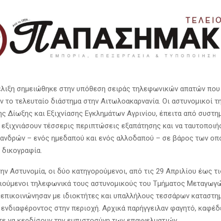
έλιξη σημειώθηκε στην υπόθεση σειράς τηλεφωνικών απατών που
ν το τελευταίο διάστημα στην Αιτωλοακαρνανία. Οι αστυνομικοί τ
ς Δίωξης και Εξιχνίασης Εγκλημάτων Αγρινίου, έπειτα από συστημ
 εξιχνιάσουν τέσσερις περιπτώσεις εξαπάτησης και να ταυτοποιή
 ανδρών – ενός ημεδαπού και ενός αλλοδαπού – σε βάρος των οπ
 δικογραφία.
ν Αστυνομία, οι δύο κατηγορούμενοι, από τις 29 Απριλίου έως τι
ιούμενοι τηλεφωνικά τους αστυνομικούς του Τμήματος Μεταγωγ
 επικοινώνησαν με ιδιοκτήτες και υπαλλήλους τεσσάρων καταστη
 ενδιαφέροντος στην περιοχή. Αρχικά παρήγγειλαν φαγητό, καφέδ
τε να κερδίσουν την εμπιστοσύνη των επαγγελματιών.