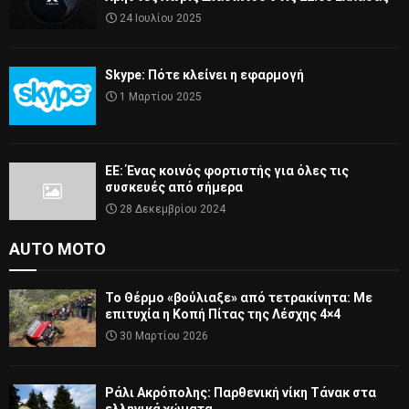
24 Ιουλίου 2025
Skype: Πότε κλείνει η εφαρμογή
1 Μαρτίου 2025
ΕΕ: Ένας κοινός φορτιστής για όλες τις
συσκευές από σήμερα
28 Δεκεμβρίου 2024
AUTO MOTO
Το Θέρμο «βούλιαξε» από τετρακίνητα: Με
επιτυχία η Κοπή Πίτας της Λέσχης 4×4
30 Μαρτίου 2026
Ράλι Ακρόπολης: Παρθενική νίκη Τάνακ στα