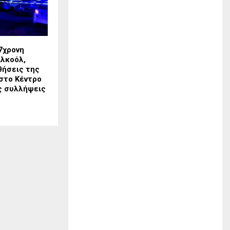
7χρονη
λκοόλ,
θήσεις της
 στο Κέντρο
ις συλλήψεις