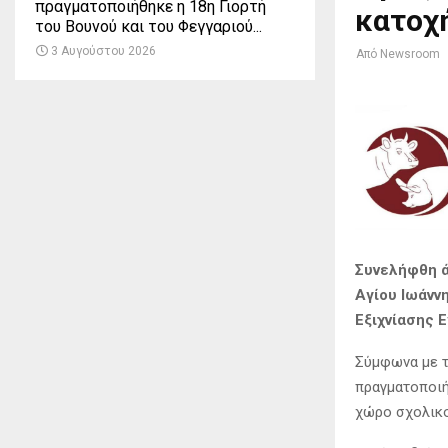
πραγματοποιήθηκε η 18η Γιορτή
κατοχή
του Βουνού και του Φεγγαριού...
3 Αυγούστου 2026
Από
Newsroom
Συνελήφθη ά
Αγίου Ιωάνν
Εξιχνίασης 
Σύμφωνα με τ
πραγματοποιή
χώρο σχολικο