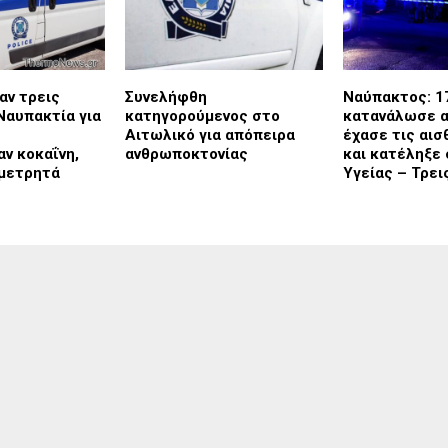
αν τρεις
Συνελήφθη
Ναύπακτος: 1
Ναυπακτία για
κατηγορούμενος στο
κατανάλωσε α
Αιτωλικό για απόπειρα
έχασε τις αισ
ν κοκαΐνη,
ανθρωποκτονίας
και κατέληξε
 μετρητά
Υγείας – Τρε