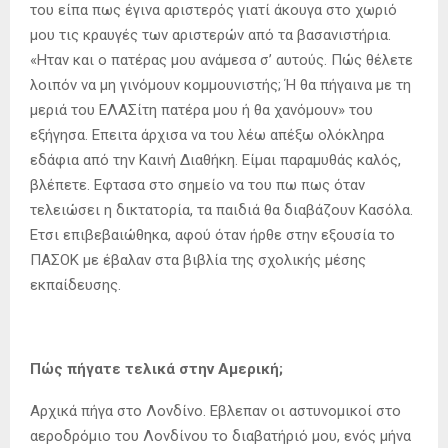
του είπα πως έγινα αριστερός γιατί άκουγα στο χωριό
μου τις κραυγές των αριστερών από τα βασανιστήρια.
«Ηταν και ο πατέρας μου ανάμεσα σ’ αυτούς. Πώς θέλετε
λοιπόν να μη γινόμουν κομμουνιστής; Ή θα πήγαινα με τη
μεριά του ΕΛΑΣίτη πατέρα μου ή θα χανόμουν» του
εξήγησα. Επειτα άρχισα να του λέω απέξω ολόκληρα
εδάφια από την Καινή Διαθήκη. Είμαι παραμυθάς καλός,
βλέπετε. Εφτασα στο σημείο να του πω πως όταν
τελειώσει η δικτατορία, τα παιδιά θα διαβάζουν Κασόλα.
Ετσι επιβεβαιώθηκα, αφού όταν ήρθε στην εξουσία το
ΠΑΣΟΚ με έβαλαν στα βιβλία της σχολικής μέσης
εκπαίδευσης.
Πώς πήγατε τελικά στην Αμερική;
Αρχικά πήγα στο Λονδίνο. Εβλεπαν οι αστυνομικοί στο
αεροδρόμιο του Λονδίνου το διαβατήριό μου, ενός μήνα