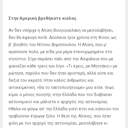
Στην Αμερική βρεθήκατε κιόλας.
Αν δεν υπήρχε η Αλίκη Βουγιουκλάκη να μεσολαβήσει,
δεν θα έφευγα ποτέ. Δούλευα τρία χρόνια στη Φίνος ως
β΄ βοηθός του Ντίνου Δημόπουλου. Η Αλίκη, που μ’
αγαπούσε πολύ, με είδε μια μέρα στενοχωρημένο στο
στούντιο. Είχα περάσει πάλι από την Ασφάλεια που με
φώναζαν κάθε τρεις και λίγο. «Τι έχεις, ρε Μητσάκο;» με
ρώτησε, παρόλο που δεν ήταν αριστερή, αλλά ούτε και
δεξιά του κερατά. Ηταν καλός άνθρωπος και
αντικειμενική. «Θα το τακτοποιήσουμε» μου είπε. Ισως
είμαι ο μόνος ποιητής στην Ελλάδα που τον διάβασαν
αστυνομικοί και μάλιστα ο αρχηγός της αστυνομίας.
Ηθελα να φύγω απ’ την Ελλάδα γιατί έτσι και κάποιον τον
τραβούσαν έτρωγε ξύλο. Η θεία της Αλίκης, που ήταν
φίλη με τον αρχηγό της αστυνομίας, μεσολάβησε κι