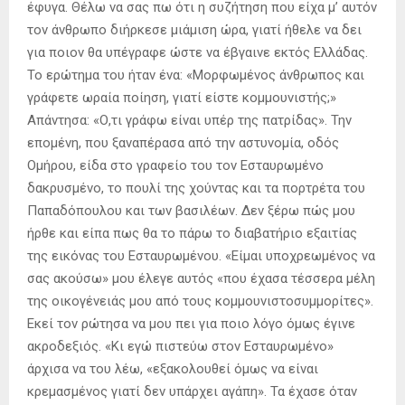
έφυγα. Θέλω να σας πω ότι η συζήτηση που είχα μ’ αυτόν
τον άνθρωπο διήρκεσε μιάμιση ώρα, γιατί ήθελε να δει
για ποιον θα υπέγραφε ώστε να έβγαινε εκτός Ελλάδας.
Το ερώτημα του ήταν ένα: «Μορφωμένος άνθρωπος και
γράφετε ωραία ποίηση, γιατί είστε κομμουνιστής;»
Απάντησα: «Ο,τι γράφω είναι υπέρ της πατρίδας». Την
επομένη, που ξαναπέρασα από την αστυνομία, οδός
Ομήρου, είδα στο γραφείο του τον Εσταυρωμένο
δακρυσμένο, το πουλί της χούντας και τα πορτρέτα του
Παπαδόπουλου και των βασιλέων. Δεν ξέρω πώς μου
ήρθε και είπα πως θα το πάρω το διαβατήριο εξαιτίας
της εικόνας του Εσταυρωμένου. «Είμαι υποχρεωμένος να
σας ακούσω» μου έλεγε αυτός «που έχασα τέσσερα μέλη
της οικογένειάς μου από τους κομμουνιστοσυμμορίτες».
Εκεί τον ρώτησα να μου πει για ποιο λόγο όμως έγινε
ακροδεξιός. «Κι εγώ πιστεύω στον Εσταυρωμένο»
άρχισα να του λέω, «εξακολουθεί όμως να είναι
κρεμασμένος γιατί δεν υπάρχει αγάπη». Τα έχασε όταν