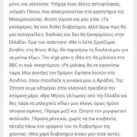
μόνο, και γελούσαν. Υπήρχε ένας άλλος αστυφύλακας,
ονόματι Πάνου, που απασχολούνταν στα κρατητήρια της
Μπουμπουλίνας. Αυτός γύρισε και μου είπε: «Τα
κατάφερες, θα σου δοθεί διαβατήριο, αλλά ξέρω πως θα
μας καταγγείλεις διεθνώς και δεν θα ξαναγυρίσεις στην
Ελλάδα». Εγώ του απάντησα: «Μα τι λέτε; Εργάζομαι
βοηθός στη Φίνος Φιλμ. Θα παρατήσω τη δουλειά μου για
να μείνω έξω;». Του είχε μπει η ιδέα ότι θα μιλούσα στο
BBC κι εγώ σκεφτόμουν: «Ρε μαλάκα, θα σε κανονίσω
τώρα. Μου άνοιξες τον δρόμο». Εφτασα λοιπόν στο
Λονδίνο, όπου σπούδαζε η γυναίκα μου, η Αριάδνη. Της
ζήτησα να με οδηγήσει στην ελληνική πρεσβεία την
επόμενη μέρα. «Βρε Μήτσο, γλίτωσες από την Ελλάδα και
θες τώρα να μπλεχτείς εδώ;» μου έλεγε, όμως ήμουν
αποφασισμένος. Πήγαμε μαζί και ζήτησα τον μορφωτικό
ακόλουθο. Πέρασα μέσα και, χωρίς να πω κουβέντα,
πέταξα πάνω στο γραφείο του το διαβατήριο της
χούντας. «Μια χαρά διαβατήριο είναι» μου είπε αυτός.