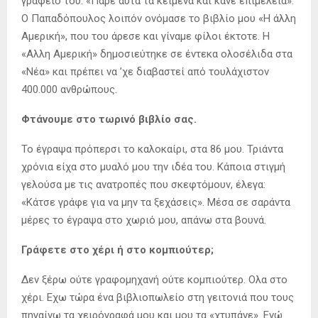
γραφείο του: «Πάρε αυτά τα κείμενα και κάνε επιμέλεια».
Ο Παπαδόπουλος λοιπόν ονόμασε το βιβλίο μου «Η άλλη
Αμερική», που του άρεσε και γίναμε φίλοι έκτοτε. Η
«Αλλη Αμερική» δημοσιεύτηκε σε έντεκα ολοσέλιδα στα
«Νέα» και πρέπει να ’χε διαβαστεί από τουλάχιστον
400.000 ανθρώπους.
Φτάνουμε στο τωρινό βιβλίο σας.
Το έγραψα πρόπερσι το καλοκαίρι, στα 86 μου. Τριάντα
χρόνια είχα στο μυαλό μου την ιδέα του. Κάποια στιγμή
γελούσα με τις ανατροπές που σκεφτόμουν, έλεγα:
«Κάτσε γράφε για να μην τα ξεχάσεις». Μέσα σε σαράντα
μέρες το έγραψα στο χωριό μου, απάνω στα βουνά.
Γράφετε στο χέρι ή στο κομπιούτερ;
Δεν ξέρω ούτε γραφομηχανή ούτε κομπιούτερ. Ολα στο
χέρι. Εχω τώρα ένα βιβλιοπωλείο στη γειτονιά που τους
πηγαίνω τα χειρόγραφά μου και μου τα «χτυπάνε». Ενώ