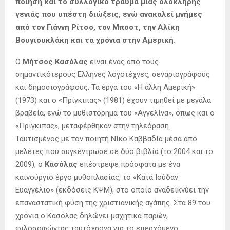
ποίηση και το συλλογικό τραύμα μιας ολόκληρης
γενιάς που υπέστη διώξεις, ενώ ανακαλεί μνήμες
από τον Γιάννη Ρίτσο, τον Μποστ, την Αλίκη
Βουγιουκλάκη και τα χρόνια στην Αμερική.
Ο
Μήτσος Κασόλας
είναι ένας από τους
σημαντικότερους Ελληνες λογοτέχνες, σεναριογράφους
και δημοσιογράφους. Τα έργα του «Η άλλη Αμερική»
(1973) και ο «Πρίγκιπας» (1981) έχουν τιμηθεί με μεγάλα
βραβεία, ενώ το μυθιστόρημά του «Αγγελίνα», όπως και ο
«Πρίγκιπας», μεταφέρθηκαν στην τηλεόραση.
Ταυτισμένος με τον ποιητή Νίκο Καββαδία μέσα από
μελέτες που συγκέντρωσε σε δύο βιβλία (το 2004 και το
2009), ο
Κασόλας
επέστρεψε πρόσφατα με ένα
καινούργιο έργο μυθοπλασίας, το «Κατά Ιούδαν
Ευαγγέλιο» (εκδόσεις ΚΨΜ), στο οποίο αναδεικνύει την
επαναστατική φύση της χριστιανικής αγάπης. Στα 89 του
χρόνια ο Κασόλας δηλώνει μαχητικά παρών,
φιλοσοφώντας ταυτόχρονα για το επερχόμενο