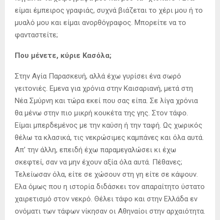
είμαι έμπειρος γραφιάς, συχνά βιάζεται το χέρι μου ή το
μυαλό μου και είμαι ανορθόγραφος. Μπορείτε να το
φανταστείτε;
Που μένετε, κύριε Κασόλα;
Στην Αγία Παρασκευή, αλλά έχω γυρίσει ένα σωρό
γειτονιές. Εμενα για χρόνια στην Καισαριανή, μετά στη
Νέα Σμύρνη και τώρα εκεί που σας είπα. Σε λίγα χρόνια
θα μένω στην πιο μικρή κουκέτα της γης. Στον τάφο.
Είμαι μπερδεμένος με την καύση ή την ταφή. Ως χωρικός
θέλω τα κλασικά, τις νεκρώσιμες καμπάνες και όλα αυτά.
Απ’ την άλλη, επειδή έχω παραμεγαλώσει κι έχω
σκεφτεί, σαν να μην έχουν αξία όλα αυτά. Πέθανες;
Τελείωσαν όλα, είτε σε χώσουν στη γη είτε σε κάψουν.
Ελα όμως που η ιστορία διδάσκει τον απαραίτητο ύστατο
χαιρετισμό στον νεκρό. Θέλει τάφο και στην Ελλάδα εν
ονόματι των τάφων νίκησαν οι Αθηναίοι στην αρχαιότητα.