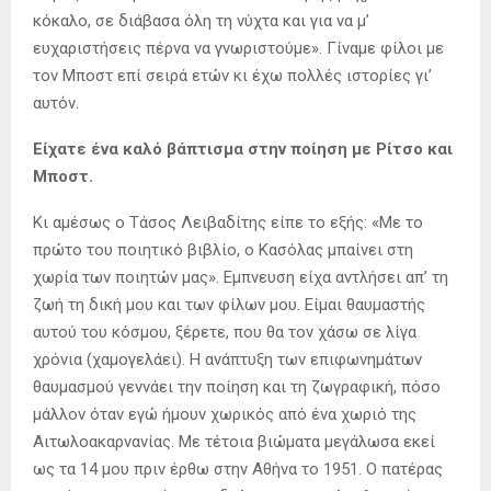
κόκαλο, σε διάβασα όλη τη νύχτα και για να μ’
ευχαριστήσεις πέρνα να γνωριστούμε». Γίναμε φίλοι με
τον Μποστ επί σειρά ετών κι έχω πολλές ιστορίες γι’
αυτόν.
Είχατε ένα καλό βάπτισμα στην ποίηση με Ρίτσο και
Μποστ.
Κι αμέσως ο Τάσος Λειβαδίτης είπε το εξής: «Με το
πρώτο του ποιητικό βιβλίο, ο Κασόλας μπαίνει στη
χωρία των ποιητών μας». Εμπνευση είχα αντλήσει απ’ τη
ζωή τη δική μου και των φίλων μου. Είμαι θαυμαστής
αυτού του κόσμου, ξέρετε, που θα τον χάσω σε λίγα
χρόνια (χαμογελάει). Η ανάπτυξη των επιφωνημάτων
θαυμασμού γεννάει την ποίηση και τη ζωγραφική, πόσο
μάλλον όταν εγώ ήμουν χωρικός από ένα χωριό της
Αιτωλοακαρνανίας. Με τέτοια βιώματα μεγάλωσα εκεί
ως τα 14 μου πριν έρθω στην Αθήνα το 1951. Ο πατέρας