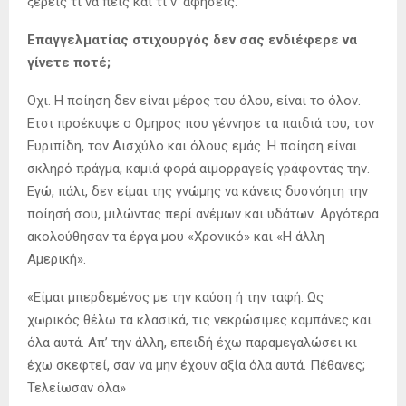
ξέρεις τι να πεις και τι ν’ αφήσεις.
Επαγγελματίας στιχουργός δεν σας ενδιέφερε να
γίνετε ποτέ;
Οχι. Η ποίηση δεν είναι μέρος του όλου, είναι το όλον.
Ετσι προέκυψε ο Ομηρος που γέννησε τα παιδιά του, τον
Ευριπίδη, τον Αισχύλο και όλους εμάς. Η ποίηση είναι
σκληρό πράγμα, καμιά φορά αιμορραγείς γράφοντάς την.
Εγώ, πάλι, δεν είμαι της γνώμης να κάνεις δυσνόητη την
ποίησή σου, μιλώντας περί ανέμων και υδάτων. Αργότερα
ακολούθησαν τα έργα μου «Χρονικό» και «Η άλλη
Αμερική».
«Είμαι μπερδεμένος με την καύση ή την ταφή. Ως
χωρικός θέλω τα κλασικά, τις νεκρώσιμες καμπάνες και
όλα αυτά. Απ’ την άλλη, επειδή έχω παραμεγαλώσει κι
έχω σκεφτεί, σαν να μην έχουν αξία όλα αυτά. Πέθανες;
Τελείωσαν όλα»