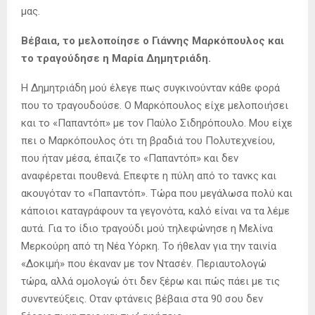
μας.
Βέβαια, το μελοποίησε ο Γιάννης Μαρκόπουλος και
το τραγούδησε η Μαρία Δημητριάδη.
Η Δημητριάδη μού έλεγε πως συγκινούνταν κάθε φορά
που το τραγουδούσε. Ο Μαρκόπουλος είχε μελοποιήσει
και το «Παπαντόπ» με τον Παύλο Σιδηρόπουλο. Μου είχε
πει ο Μαρκόπουλος ότι τη βραδιά του Πολυτεχνείου,
που ήταν μέσα, έπαιζε το «Παπαντόπ» και δεν
αναφέρεται πουθενά. Επεφτε η πύλη από το τανκς και
ακουγόταν το «Παπαντόπ». Τώρα που μεγάλωσα πολύ και
κάποιοι καταγράφουν τα γεγονότα, καλό είναι να τα λέμε
αυτά. Για το ίδιο τραγούδι μού τηλεφώνησε η Μελίνα
Μερκούρη από τη Νέα Υόρκη. Το ήθελαν για την ταινία
«Δοκιμή» που έκαναν με τον Ντασέν. Περιαυτολογώ
τώρα, αλλά ομολογώ ότι δεν ξέρω και πώς πάει με τις
συνεντεύξεις. Οταν φτάνεις βέβαια στα 90 σου δεν