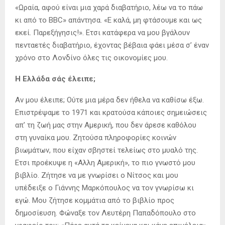
«Ωραία, αφού είναι μια χαρά διαβατήριο, λέω να το πάω
κι από το BBC» απάντησα. «Ε καλά, μη φτάσουμε και ως
εκεί. Παρεξήγησις!». Ετσι κατάφερα να μου βγάλουν
πενταετές διαβατήριο, έχοντας βέβαια φάει μέσα σ’ έναν
χρόνο στο Λονδίνο όλες τις οικονομίες μου.
Η Ελλάδα σάς έλειπε;
Αν μου έλειπε; Ούτε μια μέρα δεν ήθελα να καθίσω έξω.
Επιστρέψαμε το 1971 και κρατούσα κάποιες σημειώσεις
απ’ τη ζωή μας στην Αμερική, που δεν άρεσε καθόλου
στη γυναίκα μου. Ζητούσα πληροφορίες κοινών
βιωμάτων, που είχαν σβηστεί τελείως στο μυαλό της.
Ετσι προέκυψε η «Αλλη Αμερική», το πιο γνωστό μου
βιβλίο. Ζήτησε να με γνωρίσει ο Νίτσος και μου
υπέδειξε ο Γιάννης Μαρκόπουλος να τον γνωρίσω κι
εγώ. Μου ζήτησε κομμάτια από το βιβλίο προς
δημοσίευση. Φώναξε τον Λευτέρη Παπαδόπουλο στο