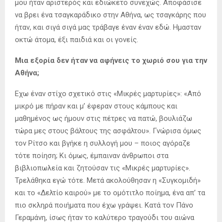
μου ήταν αριστερός και εδιώκετο συνεχώς. Αποφάσισε
να βρει ένα τσαγκαράδικο στην Αθήνα, ως τσαγκάρης που
ήταν, και σιγά σιγά μας τράβαγε έναν έναν εδώ. Ημασταν
οκτώ άτομα, έξι παιδιά και οι γονείς.
Μια εξορία δεν ήταν να αφήνεις το χωριό σου για την
Αθήνα;
Εχω έναν στίχο σχετικό στις «Μικρές μαρτυρίες»: «Από
μικρό με πήραν και μ’ έφεραν στους κάμπους και
μαθημένος ως ήμουν στις πέτρες να πατώ, βουλιάζω
τώρα μες στους βάλτους της ασφάλτου». Γνώρισα όμως
τον Ρίτσο και βγήκε η συλλογή μου – ποιος αγόραζε
τότε ποίηση; Κι όμως, έμπαιναν άνθρωποι στα
βιβλιοπωλεία και ζητούσαν τις «Μικρές μαρτυρίες».
Τρελάθηκα εγώ τότε. Μετά ακολούθησαν η «Συγκομιδή»
και το «Δελτίο καιρού» με το ομότιτλο ποίημα, ένα απ’ τα
πιο σκληρά ποιήματα που έχω γράψει. Κατά τον Πάνο
Γεραμάνη, ίσως ήταν το καλύτερο τραγούδι του αιώνα