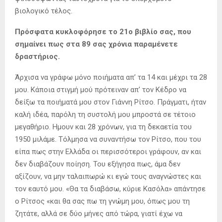
βιολογικό τέλος.
Πρόσφατα κυκλοφόρησε το 21ο βιβλίο σας, που
σημαίνει πως στα 89 σας χρόνια παραμένετε
δραστήριος.
Άρχισα να γράφω μόνο ποιήματα απ’ τα 14 και μέχρι τα 28
μου. Κάποια στιγμή μού πρότειναν απ’ τον Κέδρο να
δείξω τα ποιήματά μου στον Γιάννη Ρίτσο. Πράγματι, ήταν
καλή ιδέα, παρόλη τη συστολή μου μπροστά σε τέτοιο
μεγαθήριο. Ημουν και 28 χρόνων, για τη δεκαετία του
1950 μιλάμε. Τόλμησα να συναντήσω τον Ρίτσο, που του
είπα πως στην Ελλάδα οι περισσότεροι γράφουν, αν και
δεν διαβάζουν ποίηση. Του εξήγησα πως, άμα δεν
αξίζουν, να μην ταλαιπωρώ κι εγώ τους αναγνώστες και
τον εαυτό μου. «Θα τα διαβάσω, κύριε Κασόλα» απάντησε
ο Ρίτσος «και θα σας πω τη γνώμη μου, όπως μου τη
ζητάτε, αλλά σε δύο μήνες από τώρα, γιατί έχω να