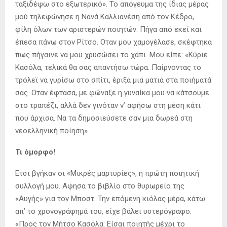
ταξιδέψω στο εξωτερικό». Το απόγευμα της ίδιας μέρας
μού τηλεφώνησε η Νανά Καλλιανέση από τον Κέδρο,
φίλη όλων των αριστερών ποιητών. Πήγα από εκεί και
έπεσα πάνω στον Ρίτσο. Οταν μου χαμογέλασε, σκέφτηκα
πως πήγαινε να μου χρυσώσει το χάπι. Μου είπε: «Κύριε
Κασόλα, τελικά θα σας απαντήσω τώρα. Παίρνοντας το
τρόλεϊ να γυρίσω στο σπίτι, έριξα μια ματιά στα ποιήματά
σας. Οταν έφτασα, με φώναξε η γυναίκα μου να κάτσουμε
στο τραπέζι, αλλά δεν γινόταν ν’ αφήσω στη μέση κάτι
που άρχισα. Να τα δημοσιεύσετε σαν μια δωρεά στη
νεοελληνική ποίηση».
Τι όμορφο!
Ετσι βγήκαν οι «Μικρές μαρτυρίες», η πρώτη ποιητική
συλλογή μου. Αφησα το βιβλίο στο θυρωρείο της
«Αυγής» για τον Μποστ. Την επόμενη κιόλας μέρα, κάτω
απ’ το χρονογράφημά του, είχε βάλει υστερόγραφο:
«Προς τον Μήτσο Κασόλα: Είσαι ποιητής μέχρι το