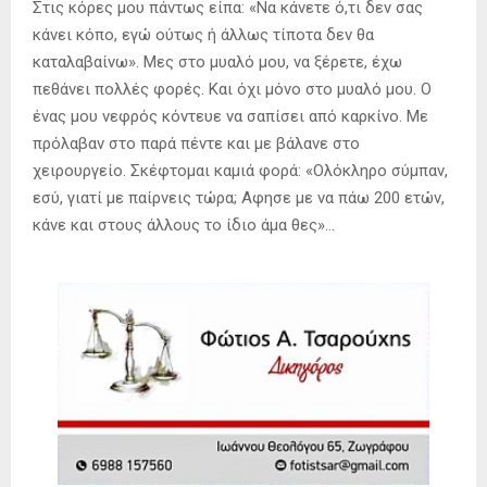
Στις κόρες μου πάντως είπα: «Να κάνετε ό,τι δεν σας
κάνει κόπο, εγώ ούτως ή άλλως τίποτα δεν θα
καταλαβαίνω». Μες στο μυαλό μου, να ξέρετε, έχω
πεθάνει πολλές φορές. Και όχι μόνο στο μυαλό μου. Ο
ένας μου νεφρός κόντευε να σαπίσει από καρκίνο. Με
πρόλαβαν στο παρά πέντε και με βάλανε στο
χειρουργείο. Σκέφτομαι καμιά φορά: «Ολόκληρο σύμπαν,
εσύ, γιατί με παίρνεις τώρα; Αφησε με να πάω 200 ετών,
κάνε και στους άλλους το ίδιο άμα θες»…